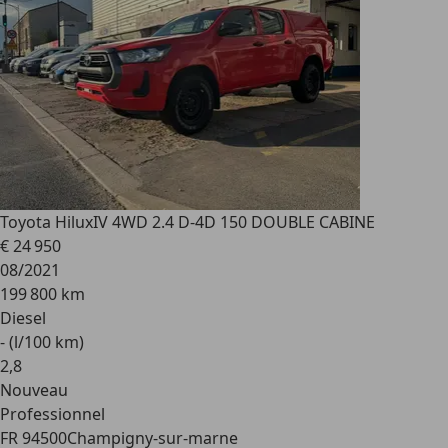
Toyota Hilux
IV 4WD 2.4 D-4D 150 DOUBLE CABINE
€ 24 950
08/2021
199 800 km
Diesel
- (l/100 km)
2
,
8
Nouveau
Professionnel
FR 94500
Champigny-sur-marne