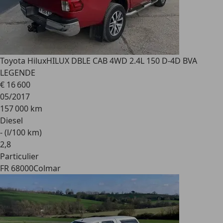
Toyota Hilux
HILUX DBLE CAB 4WD 2.4L 150 D-4D BVA
LEGENDE
€ 16 600
05/2017
157 000 km
Diesel
- (l/100 km)
2
,
8
Particulier
FR 68000
Colmar