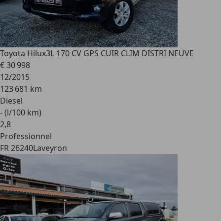
Toyota Hilux
3L 170 CV GPS CUIR CLIM DISTRI NEUVE
€ 30 998
12/2015
123 681 km
Diesel
- (l/100 km)
2
,
8
Professionnel
FR 26240
Laveyron