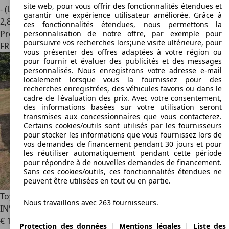
site web, pour vous offrir des fonctionnalités étendues et
- (l/100 km)
garantir une expérience utilisateur améliorée. Grâce à
2
,
8
ces fonctionnalités étendues, nous permettons la
Professionnel
personnalisation de notre offre, par exemple pour
poursuivre vos recherches lors;une visite ultérieure, pour
FR 84800
L'isle-sur-la-sorgue
vous présenter des offres adaptées à votre région ou
pour fournir et évaluer des publicités et des messages
personnalisés. Nous enregistrons votre adresse e-mail
localement lorsque vous la fournissez pour des
recherches enregistrées, des véhicules favoris ou dans le
cadre de l'évaluation des prix. Avec votre consentement,
des informations basées sur votre utilisation seront
transmises aux concessionnaires que vous contacterez.
Certains cookies/outils sont utilisés par les fournisseurs
pour stocker les informations que vous fournissez lors de
vos demandes de financement pendant 30 jours et pour
les réutiliser automatiquement pendant cette période
pour répondre à de nouvelles demandes de financement.
Sans ces cookies/outils, ces fonctionnalités étendues ne
peuvent être utilisées en tout ou en partie.
Toyota Hilux
HILUX RC2 DBLE CAB 4WD 3.0L 171 D-4D
Nous travaillons avec 263 fournisseurs.
INVINCIBLE
€ 15 500
|
|
Protection des données
Mentions légales
Liste des