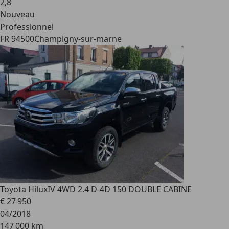
2
,
8
Nouveau
Professionnel
FR 94500
Champigny-sur-marne
Toyota Hilux
IV 4WD 2.4 D-4D 150 DOUBLE CABINE
€ 27 950
04/2018
147 000 km