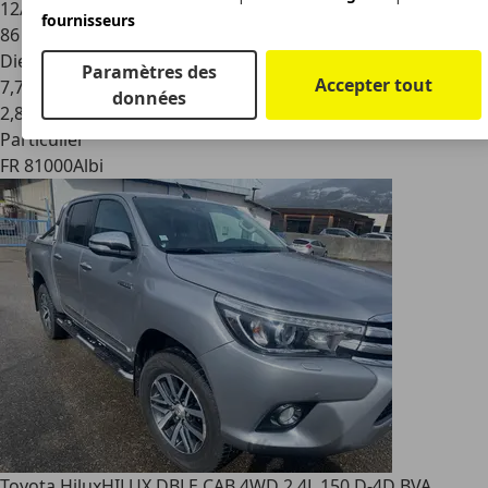
12/2015
fournisseurs
86 315 km
Diesel
Paramètres des
Accepter tout
7,7 l/100 km (mixte)
données
2
,
8
Particulier
FR 81000
Albi
Toyota Hilux
HILUX DBLE CAB 4WD 2.4L 150 D-4D BVA