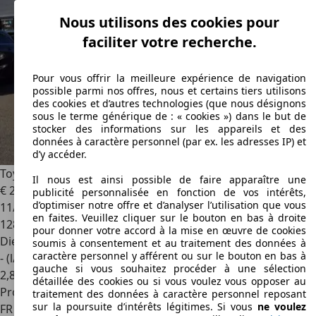
Nous utilisons des cookies pour
faciliter votre recherche.
Pour vous offrir la meilleure expérience de navigation
possible parmi nos offres, nous et certains tiers utilisons
des cookies et d’autres technologies (que nous désignons
sous le terme générique de : « cookies ») dans le but de
stocker des informations sur les appareils et des
données à caractère personnel (par ex. les adresses IP) et
d’y accéder.
Toyota Hilux
3.0 Turbo diesel DOUBLE CABINE 4x4 BA
Il nous est ainsi possible de faire apparaître une
€ 23 900
publicité personnalisée en fonction de vos intérêts,
d’optimiser notre offre et d’analyser l’utilisation que vous
11/2008
en faites. Veuillez cliquer sur le bouton en bas à droite
128 236 km
pour donner votre accord à la mise en œuvre de cookies
Diesel
soumis à consentement et au traitement des données à
caractère personnel y afférent ou sur le bouton en bas à
- (l/100 km)
gauche si vous souhaitez procéder à une sélection
2
,
8
détaillée des cookies ou si vous voulez vous opposer au
Professionnel
traitement des données à caractère personnel reposant
sur la poursuite d’intérêts légitimes. Si vous
ne voulez
FR 34740
Vendargues