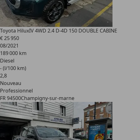
Toyota Hilux
IV 4WD 2.4 D-4D 150 DOUBLE CABINE
€ 25 950
08/2021
189 000 km
Diesel
- (l/100 km)
2
,
8
Nouveau
Professionnel
FR 94500
Champigny-sur-marne