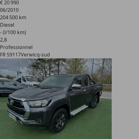
€ 20 990
06/2010
204 500 km
Diesel
- (l/100 km)
2
,
8
Professionnel
FR 59117
Verwicq-sud