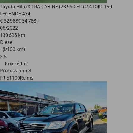
Toyota Hilux
X-TRA CABINE (28.990 HT) 2.4 D4D 150
LEGENDE 4X4
€ 32 988
€ 34 788,-
06/2022
130 696 km
Diesel
- (l/100 km)
2
,
8
Prix réduit
Professionnel
FR 51100
Reims