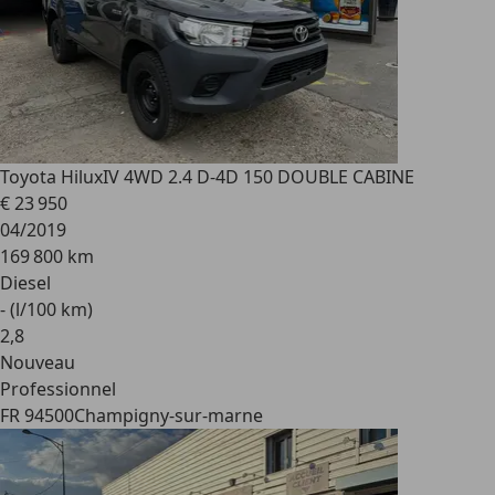
Toyota Hilux
IV 4WD 2.4 D-4D 150 DOUBLE CABINE
€ 23 950
04/2019
169 800 km
Diesel
- (l/100 km)
2
,
8
Nouveau
Professionnel
FR 94500
Champigny-sur-marne