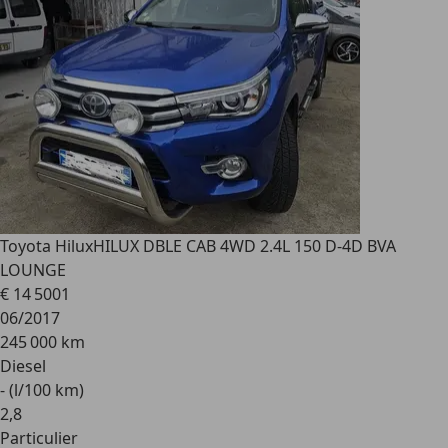
Toyota Hilux
HILUX DBLE CAB 4WD 2.4L 150 D-4D BVA
LOUNGE
€ 14 500
1
06/2017
245 000 km
Diesel
- (l/100 km)
2
,
8
Particulier