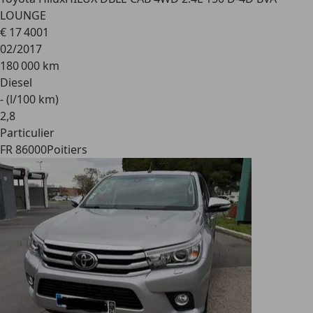
LOUNGE
€ 17 400
1
02/2017
180 000 km
Diesel
- (l/100 km)
2
,
8
Particulier
FR 86000
Poitiers