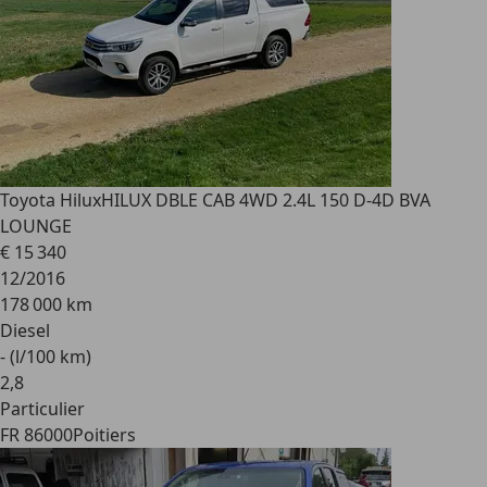
Toyota Hilux
HILUX DBLE CAB 4WD 2.4L 150 D-4D BVA
LOUNGE
€ 15 340
12/2016
178 000 km
Diesel
- (l/100 km)
2
,
8
Particulier
FR 86000
Poitiers