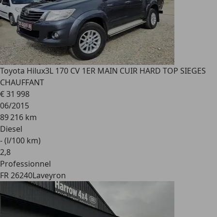
Toyota Hilux
3L 170 CV 1ER MAIN CUIR HARD TOP SIEGES
CHAUFFANT
€ 31 998
06/2015
89 216 km
Diesel
- (l/100 km)
2
,
8
Professionnel
FR 26240
Laveyron