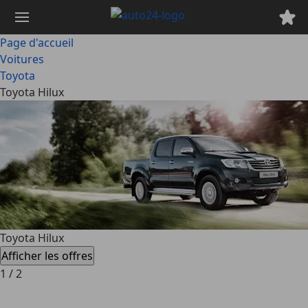
Passer
au
contenu
Page d'accueil
principal
Voitures
Toyota
Toyota Hilux
Toyota Hilux
Afficher les offres
1
/
2