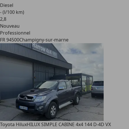
Diesel
- (l/100 km)
2
,
8
Nouveau
Professionnel
FR 94500
Champigny-sur-marne
Toyota Hilux
HILUX SIMPLE CABINE 4x4 144 D-4D VX