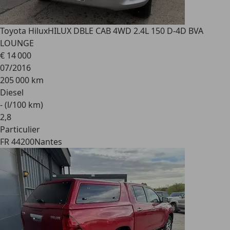
Toyota Hilux
HILUX DBLE CAB 4WD 2.4L 150 D-4D BVA
LOUNGE
€ 14 000
07/2016
205 000 km
Diesel
- (l/100 km)
2
,
8
Particulier
FR 44200
Nantes