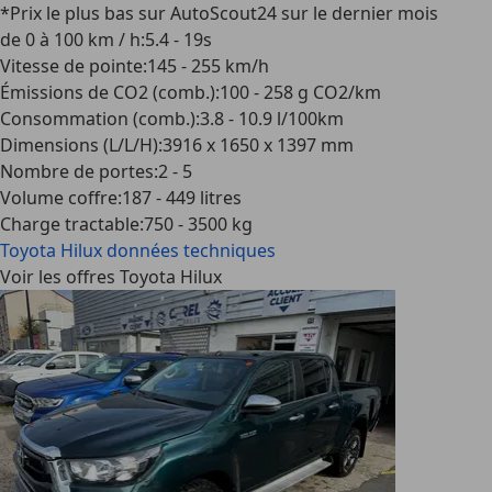
*Prix le plus bas sur AutoScout24 sur le dernier mois
de 0 à 100 km / h
:
5.4 - 19s
Vitesse de pointe
:
145 - 255 km/h
Émissions de CO2 (comb.)
:
100 - 258 g CO2/km
Consommation (comb.)
:
3.8 - 10.9 l/100km
Dimensions (L/L/H)
:
3916 x 1650 x 1397 mm
Nombre de portes
:
2 - 5
Volume coffre
:
187 - 449 litres
Charge tractable
:
750 - 3500 kg
Toyota Hilux
données techniques
Voir les offres Toyota Hilux