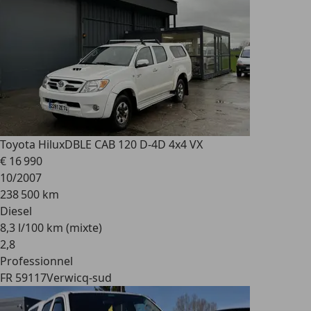
Toyota Hilux
DBLE CAB 120 D-4D 4x4 VX
€ 16 990
10/2007
238 500 km
Diesel
8,3 l/100 km (mixte)
2
,
8
Professionnel
FR 59117
Verwicq-sud