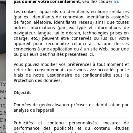
pas donner votre consentement
, veuillez cliquer
ici
.
Les cookies, appareils ou identifiants en ligne similaires
(par ex. identifiants de connexion, identifiants assignés
de façon aléatoire, identifiants réseau) ainsi que toutes
autres informations (par ex. type et informations de
navigateur, langue, taille d’écran, technologies prises en
charge, etc.) peuvent être conservés ou lus sur votre
appareil pour reconnaître celui-ci à chacune de ses
connexions à une application ou à un site Web, pour une
ou plusieurs des finalités présentées ici.
Vous pouvez modifier vos préférences à tout moment et
retirer les consentements que vous avez accordés par le
biais de notre Gestionnaire de confidentialité sous la
Protection des données.
Toyota Hilux
2.8 D-4D 204CH X-TRA CABINE LEGENDE 4WD
MY25
Objectifs
€ 56 400
1
Données de géolocalisation précises et identification par
10/2025
analyse de l’appareil
2 657 km
Diesel
Publicités et contenu personnalisés, mesure de
- (l/100 km)
performance des publicités et du contenu, études