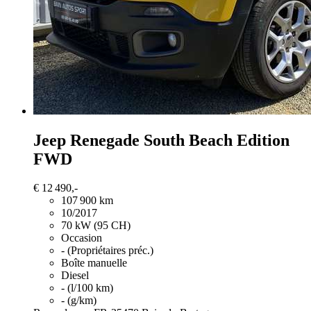
Jeep Renegade
South Beach Edition
FWD
€ 12 490,-
107 900 km
10/2017
70 kW (95 CH)
Occasion
- (Propriétaires préc.)
Boîte manuelle
Diesel
- (l/100 km)
- (g/km)