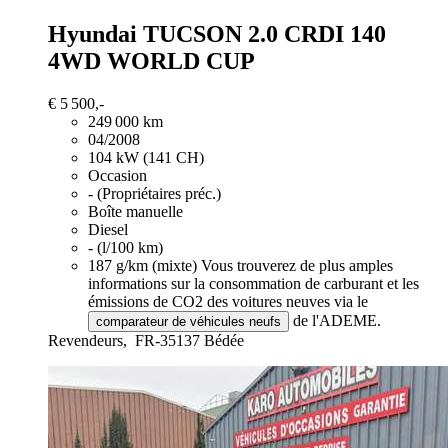
Hyundai TUCSON
2.0 CRDI 140
4WD WORLD CUP
€ 5 500,-
249 000 km
04/2008
104 kW (141 CH)
Occasion
- (Propriétaires préc.)
Boîte manuelle
Diesel
- (l/100 km)
187 g/km (mixte)
Vous trouverez de plus amples
informations sur la consommation de carburant et les
émissions de CO2 des voitures neuves via le
de l'ADEME.
comparateur de véhicules neufs
Revendeurs,
FR-35137 Bédée