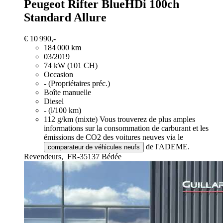
Peugeot Rifter
BlueHDi 100ch
Standard Allure
€ 10 990,-
184 000 km
03/2019
74 kW (101 CH)
Occasion
- (Propriétaires préc.)
Boîte manuelle
Diesel
- (l/100 km)
112 g/km (mixte)
Vous trouverez de plus amples
informations sur la consommation de carburant et les
émissions de CO2 des voitures neuves via le
de l'ADEME.
comparateur de véhicules neufs
Revendeurs,
FR-35137 Bédée