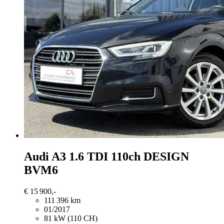
Audi A3
1.6 TDI 110ch DESIGN
BVM6
€ 15 900,-
111 396 km
01/2017
81 kW (110 CH)