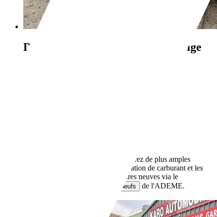
Dacia Duster
1.5 dCi 110ch Prestige
4X2
€ 7 500,-
194 000 km
03/2014
81 kW (110 CH)
Occasion
- (Propriétaires préc.)
Boîte manuelle
Diesel
- (l/100 km)
127 g/km (mixte)
Vous trouverez de plus amples
informations sur la consommation de carburant et les
émissions de CO2 des voitures neuves via le
de l'ADEME.
comparateur de véhicules neufs
Revendeurs,
FR-35137 Bédée