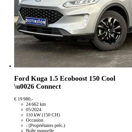
Ford Kuga
1.5 Ecoboost 150 Cool
\u0026 Connect
€ 19 980,-
24 662 km
05/2024
110 kW (150 CH)
Occasion
- (Propriétaires préc.)
Boîte manuelle