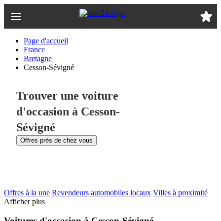
Passer
au
contenu
principal
Page d'accueil
France
Bretagne
Cesson-Sévigné
Trouver une voiture
d'occasion à Cesson-
Sévigné
Offres près de chez vous
Offres à la une
Revendeurs automobiles locaux
Villes à proximité
Afficher plus
Voitures d'occasion à Cesson-Sévigné