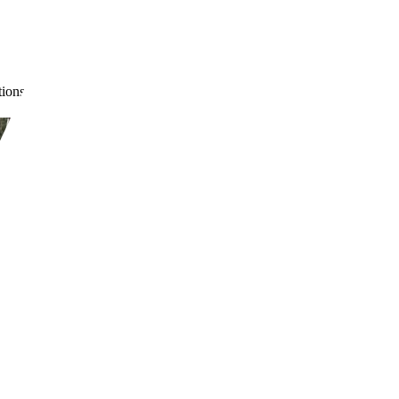
ions sur la consommation de carburant et les émissions de CO2 des voi