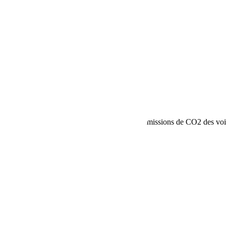
re EAT6
ions sur la consommation de carburant et les émissions de CO2 des voi