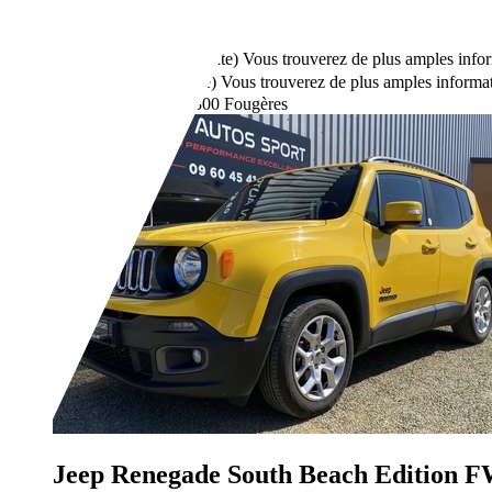
Boîte manuelle
Essence
5,6 l/100 km (mixte)
Vous trouverez de plus amples infor
149 g/km (mixte)
Vous trouverez de plus amples informat
Revendeurs,
FR-35300 Fougères
Jeep Renegade
South Beach Edition 