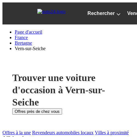
Passer
au
Rechercher
Ven
contenu
principal
Page d'accueil
France
Bretagne
Vern-sur-Seiche
Trouver une voiture
d'occasion à Vern-sur-
Seiche
Offres près de chez vous
Offres à la une
Revendeurs automobiles locaux
Villes à proximité