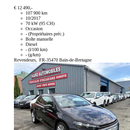
€ 12 490,-
107 900 km
10/2017
70 kW (95 CH)
Occasion
- (Propriétaires préc.)
Boîte manuelle
Diesel
- (l/100 km)
- (g/km)
Revendeurs,
FR-35470 Bain-de-Bretagne