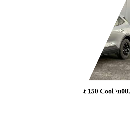
Ford Kuga
1.5 Ecoboost 150 Cool \u0
€ 19 980,-
24 662 km
05/2024
110 kW (150 CH)
Occasion
- (Propriétaires préc.)