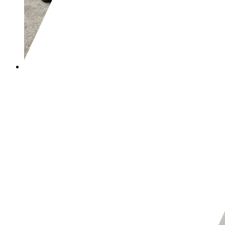
Peugeot Rifter
BlueHDi 100ch Standar
€ 10 990,-
184 000 km
03/2019
74 kW (101 CH)
Occasion
- (Propriétaires préc.)
Boîte manuelle
Diesel
- (l/100 km)
112 g/km (mixte)
Vous trouverez de plus amples informat
Revendeurs,
FR-35137 Bédée