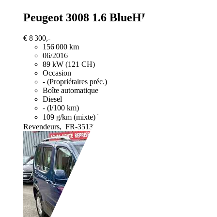
Peugeot 3008
1.6 BlueHDi 120ch Allu
€ 8 300,-
156 000 km
06/2016
89 kW (121 CH)
Occasion
- (Propriétaires préc.)
Boîte automatique
Diesel
- (l/100 km)
109 g/km (mixte)
Vous trouverez de plus amples informat
Revendeurs,
FR-35137 Bédée