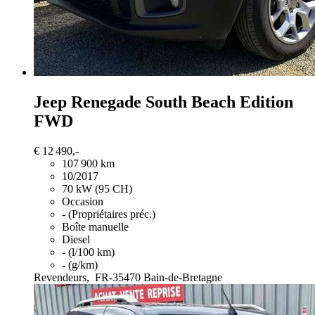
Jeep Renegade
South Beach Edition
FWD
€ 12 490,-
107 900 km
10/2017
70 kW (95 CH)
Occasion
- (Propriétaires préc.)
Boîte manuelle
Diesel
- (l/100 km)
- (g/km)
Revendeurs,
FR-35470 Bain-de-Bretagne