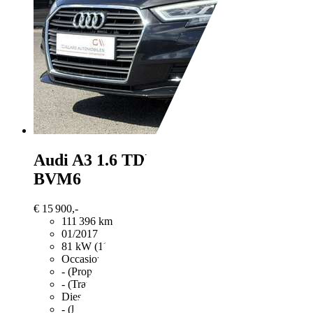
Audi A3
1.6 TDI 110ch DESIGN
BVM6
€ 15 900,-
111 396 km
01/2017
81 kW (110 CH)
Occasion
- (Propriétaires préc.)
- (Transmission)
Diesel
- (l/100 km)