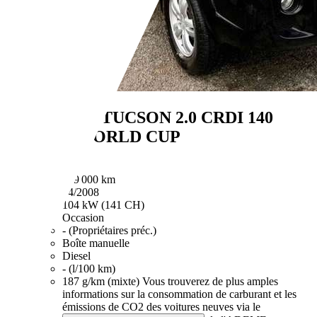
Hyundai TUCSON
2.0 CRDI 140
4WD WORLD CUP
€ 5 500,-
249 000 km
04/2008
104 kW (141 CH)
Occasion
- (Propriétaires préc.)
Boîte manuelle
Diesel
- (l/100 km)
187 g/km (mixte)
Vous trouverez de plus amples
informations sur la consommation de carburant et les
émissions de CO2 des voitures neuves via le