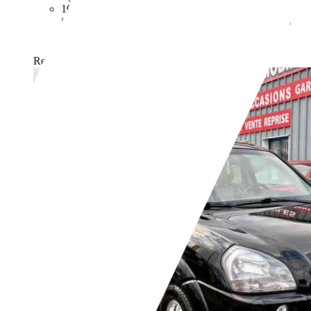
107 g/km (mixte)
Vous trouverez de plus amples
informations sur la consommation de carburant et les
émissions de CO2 des voitures neuves via le
de l'ADEME.
comparateur de véhicules neufs
Revendeurs,
FR-35137 PLEUMELEUC