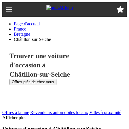
Passer
au
contenu
principal
Page d'accueil
France
Bretagne
Châtillon-sur-Seiche
Trouver une voiture
d'occasion à
Châtillon-sur-Seiche
Offres près de chez vous
Offres à la une
Revendeurs automobiles locaux
Villes à proximité
Afficher plus
Voitures d'occasion à Châtillon-sur-Seiche