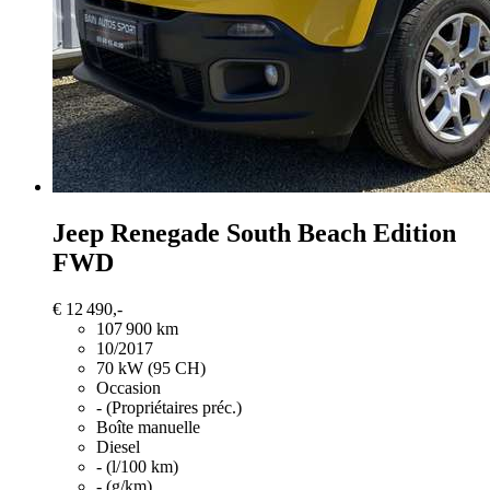
Jeep Renegade
South Beach Edition
FWD
€ 12 490,-
107 900 km
10/2017
70 kW (95 CH)
Occasion
- (Propriétaires préc.)
Boîte manuelle
Diesel
- (l/100 km)
- (g/km)