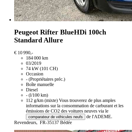
Peugeot Rifter
BlueHDi 100ch
Standard Allure
€ 10 990,-
184 000 km
03/2019
74 kW (101 CH)
Occasion
- (Propriétaires préc.)
Boîte manuelle
Diesel
- (l/100 km)
112 g/km (mixte)
Vous trouverez de plus amples
informations sur la consommation de carburant et les
émissions de CO2 des voitures neuves via le
de l'ADEME.
comparateur de véhicules neufs
Revendeurs,
FR-35137 Bédée