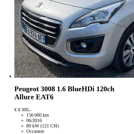
Peugeot 3008
1.6 BlueHDi 120ch
Allure EAT6
€ 8 300,-
156 000 km
06/2016
89 kW (121 CH)
Occasion