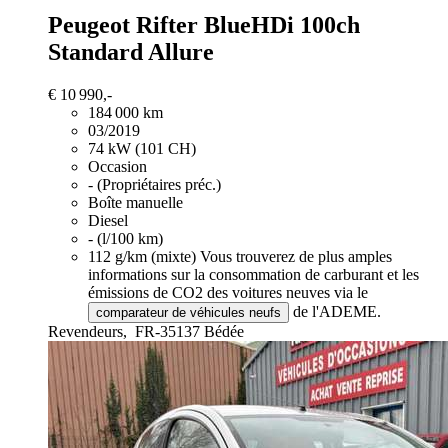
Peugeot Rifter
BlueHDi 100ch
Standard Allure
€ 10 990,-
184 000 km
03/2019
74 kW (101 CH)
Occasion
- (Propriétaires préc.)
Boîte manuelle
Diesel
- (l/100 km)
112 g/km (mixte)
Vous trouverez de plus amples
informations sur la consommation de carburant et les
émissions de CO2 des voitures neuves via le
de l'ADEME.
comparateur de véhicules neufs
Revendeurs,
FR-35137 Bédée