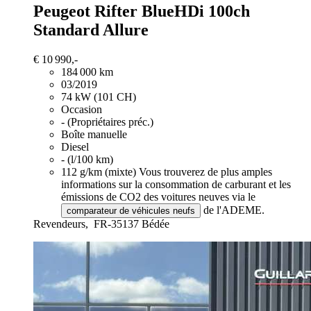
Peugeot Rifter
BlueHDi 100ch
Standard Allure
€ 10 990,-
184 000 km
03/2019
74 kW (101 CH)
Occasion
- (Propriétaires préc.)
Boîte manuelle
Diesel
- (l/100 km)
112 g/km (mixte)
Vous trouverez de plus amples
informations sur la consommation de carburant et les
émissions de CO2 des voitures neuves via le
de l'ADEME.
comparateur de véhicules neufs
Revendeurs,
FR-35137 Bédée