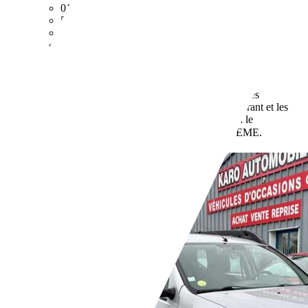
01/1964
56 kW (76 CH)
Occasion
- (Propriétaires préc.)
Boîte manuelle
Essence
- (l/100 km)
0 g/km (mixte)
Vous trouverez de plus amples
informations sur la consommation de carburant et les
émissions de CO2 des voitures neuves via le
de l'ADEME.
comparateur de véhicules neufs
Revendeurs,
FR-22250 Broons