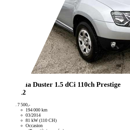
Dacia Duster
1.5 dCi 110ch Prestige
4X2
€ 7 500,-
194 000 km
03/2014
81 kW (110 CH)
Occasion