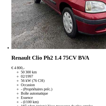
Renault Clio
Ph2 1.4 75CV BVA
€ 4 800,-
50 300 km
02/1997
56 kW (76 CH)
Occasion
- (Propriétaires préc.)
Boîte automatique
Essence
- (l/100 km)