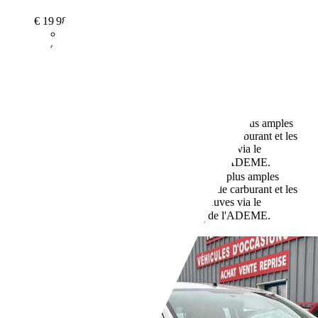
€ 19 980,-
24 662 km
05/2024
110 kW (150 CH)
Occasion
- (Propriétaires préc.)
Boîte manuelle
Essence
5,6 l/100 km (mixte)
Vous trouverez de plus amples
informations sur la consommation de carburant et les
émissions de CO2 des voitures neuves via le
de l'ADEME.
comparateur de véhicules neufs
149 g/km (mixte)
Vous trouverez de plus amples
informations sur la consommation de carburant et les
émissions de CO2 des voitures neuves via le
de l'ADEME.
comparateur de véhicules neufs
Revendeurs,
FR-35300 Fougères