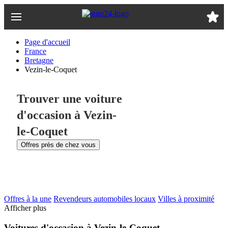
Passer
au
contenu
principal
Page d'accueil
France
Bretagne
Vezin-le-Coquet
Trouver une voiture
d'occasion à Vezin-
le-Coquet
Offres près de chez vous
Offres à la une
Revendeurs automobiles locaux
Villes à proximité
Afficher plus
Voitures d'occasion à Vezin-le-Coquet