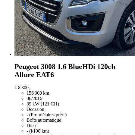
Peugeot 3008
1.6 BlueHDi 120ch
Allure EAT6
€ 8 300,-
156 000 km
06/2016
89 kW (121 CH)
Occasion
- (Propriétaires préc.)
Boîte automatique
Diesel
- (l/100 km)