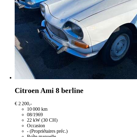
Citroen Ami
8 berline
€ 2 200,-
10 000 km
08/1969
22 kW (30 CH)
Occasion
- (Propriétaires préc.)
Boîte manuelle