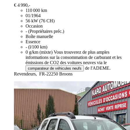
€ 4 990,-
110 000 km
01/1964
56 kW (76 CH)
Occasion
- (Propriétaires préc.)
Boîte manuelle
Essence
- (l/100 km)
0 g/km (mixte)
Vous trouverez de plus amples
informations sur la consommation de carburant et les
émissions de CO2 des voitures neuves via le
de l'ADEME.
comparateur de véhicules neufs
Revendeurs,
FR-22250 Broons