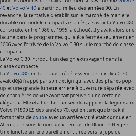
pour les berlines et breaks commercialisés comme
Volvo S
40
et
Volvo V 40
à partir du milieu des années 90. En
revanche, la tentative d'établir sur le marché de manière
durable un modèle compact à succès, à savoir la Volvo 480,
construite entre 1986 et 1995, a échoué. Il y avait alors une
lacune dans le programme, qui a été fermée seulement en
2006 avec l'arrivée de la Volvo C 30 sur le marché de classe
compacte.
La Volvo C 30 introduit un design extravagant dans la
classe compacte
La
Volvo 480
, en tant que prédécesseur de la Volvo C 30,
avait déjà frappé par son design qui avec des phares pop-
up et une grande lunette arrière à ouverture séparée avec
de charnières de vue avait fait preuve d'une certaine
élégance. Elle était en fait censée de rappeler la légendaire
Volvo P1800 ES des années 70, qui en tant que break à
forts traits de
coupé
avec un arrière vitré était connue en
Allemagne sous le nom de « Cercueil de Blanche-Neige ».
Une lunette arrière pareillement tirée vers la jupe de