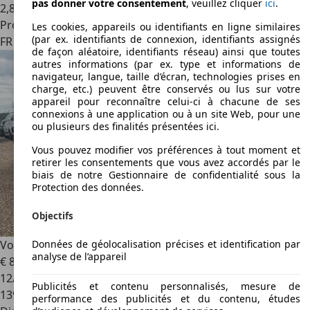
pas donner votre consentement
, veuillez cliquer
ici
.
2
,
8
Professionnel
Les cookies, appareils ou identifiants en ligne similaires
(par ex. identifiants de connexion, identifiants assignés
FR 57270
Uckange
de façon aléatoire, identifiants réseau) ainsi que toutes
autres informations (par ex. type et informations de
navigateur, langue, taille d’écran, technologies prises en
charge, etc.) peuvent être conservés ou lus sur votre
appareil pour reconnaître celui-ci à chacune de ses
connexions à une application ou à un site Web, pour une
ou plusieurs des finalités présentées ici.
Vous pouvez modifier vos préférences à tout moment et
retirer les consentements que vous avez accordés par le
biais de notre Gestionnaire de confidentialité sous la
Protection des données.
Objectifs
Données de géolocalisation précises et identification par
Volvo C30
2.0D R-Design
analyse de l’appareil
€ 8 999
€ 9 999,-
12/2010
Publicités et contenu personnalisés, mesure de
139 773 km
performance des publicités et du contenu, études