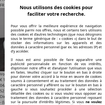
FR 27940
Aubevoye
Nous utilisons des cookies pour
faciliter votre recherche.
Pour vous offrir la meilleure expérience de navigation
possible parmi nos offres, nous et certains tiers utilisons
des cookies et d’autres technologies (que nous désignons
sous le terme générique de : « cookies ») dans le but de
stocker des informations sur les appareils et des
données à caractère personnel (par ex. les adresses IP) et
d’y accéder.
Il nous est ainsi possible de faire apparaître une
publicité personnalisée en fonction de vos intérêts,
d’optimiser notre offre et d’analyser l’utilisation que vous
en faites. Veuillez cliquer sur le bouton en bas à droite
Volvo C30
2.0 D3 Momentum
pour donner votre accord à la mise en œuvre de cookies
€ 10 999
soumis à consentement et au traitement des données à
04/2010
caractère personnel y afférent ou sur le bouton en bas à
gauche si vous souhaitez procéder à une sélection
52 500 km
détaillée des cookies ou si vous voulez vous opposer au
Diesel
traitement des données à caractère personnel reposant
- (l/100 km)
sur la poursuite d’intérêts légitimes. Si vous
ne voulez