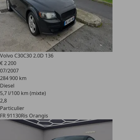
Volvo C30
C30 2.0D 136
€ 2 200
07/2007
284 900 km
Diesel
5,7 l/100 km (mixte)
2
,
8
Particulier
FR 91130
Ris Orangis