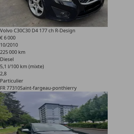
Volvo C30
C30 D4 177 ch R-Design
€ 6 000
10/2010
225 000 km
Diesel
5,1 l/100 km (mixte)
2
,
8
Particulier
FR 77310
Saint-fargeau-ponthierry