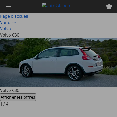
Passer
au
contenu
Page d'accueil
principal
Voitures
Volvo
Volvo C30
Volvo C30
Afficher les offres
1
/
4