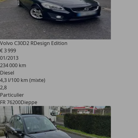
Volvo C30
D2 RDesign Edition
€ 3 999
01/2013
234 000 km
Diesel
4,3 l/100 km (mixte)
2
,
8
Particulier
FR 76200
Dieppe