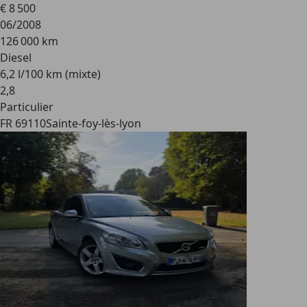
€ 8 500
06/2008
126 000 km
Diesel
6,2 l/100 km (mixte)
2
,
8
Particulier
FR 69110
Sainte-foy-lès-lyon