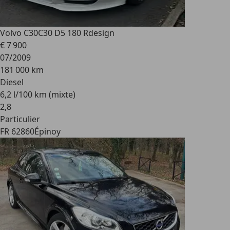
Volvo C30
C30 D5 180 Rdesign
€ 7 900
07/2009
181 000 km
Diesel
6,2 l/100 km (mixte)
2
,
8
Particulier
FR 62860
Épinoy