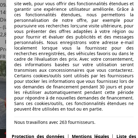
site web, pour vous offrir des fonctionnalités étendues et
09/2011
garantir une expérience utilisateur améliorée. Grâce à
145 600 km
ces fonctionnalités étendues, nous permettons la
Diesel
personnalisation de notre offre, par exemple pour
poursuivre vos recherches lors;une visite ultérieure, pour
- (l/100 km)
vous présenter des offres adaptées à votre région ou
2
,
8
pour fournir et évaluer des publicités et des messages
Prix réduit
personnalisés. Nous enregistrons votre adresse e-mail
localement lorsque vous la fournissez pour des
Professionnel
recherches enregistrées, des véhicules favoris ou dans le
FR 59500
Douai
cadre de l'évaluation des prix. Avec votre consentement,
des informations basées sur votre utilisation seront
transmises aux concessionnaires que vous contacterez.
Certains cookies/outils sont utilisés par les fournisseurs
pour stocker les informations que vous fournissez lors de
vos demandes de financement pendant 30 jours et pour
les réutiliser automatiquement pendant cette période
pour répondre à de nouvelles demandes de financement.
Sans ces cookies/outils, ces fonctionnalités étendues ne
peuvent être utilisées en tout ou en partie.
Nous travaillons avec 263 fournisseurs.
|
|
Protection des données
Mentions légales
Liste des