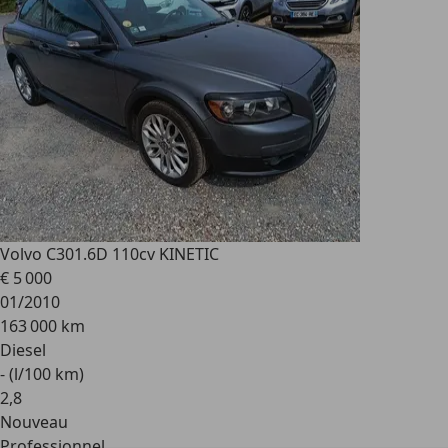
Volvo C30
1.6D 110cv KINETIC
€ 5 000
01/2010
163 000 km
Diesel
- (l/100 km)
2
,
8
Nouveau
Professionnel