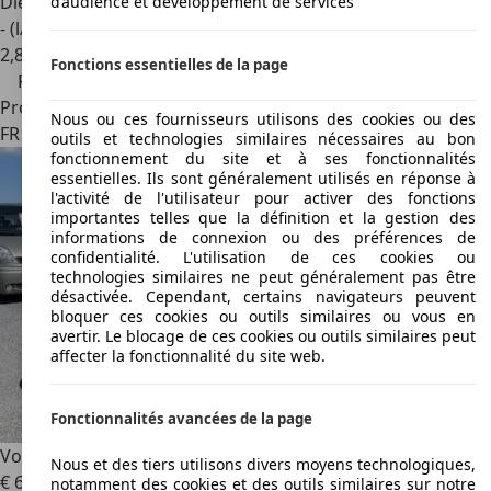
Diesel
d’audience et développement de services
- (l/100 km)
2
,
8
Fonctions essentielles de la page
Prix réduit
Professionnel
Nous ou ces fournisseurs utilisons des cookies ou des
FR 57270
Uckange
outils et technologies similaires nécessaires au bon
fonctionnement du site et à ses fonctionnalités
essentielles. Ils sont généralement utilisés en réponse à
l'activité de l'utilisateur pour activer des fonctions
importantes telles que la définition et la gestion des
informations de connexion ou des préférences de
confidentialité. L'utilisation de ces cookies ou
technologies similaires ne peut généralement pas être
désactivée. Cependant, certains navigateurs peuvent
bloquer ces cookies ou outils similaires ou vous en
avertir. Le blocage de ces cookies ou outils similaires peut
affecter la fonctionnalité du site web.
Fonctionnalités avancées de la page
Volvo C30
2011 1l6 hdi 110 chx r-design
Nous et des tiers utilisons divers moyens technologiques,
€ 6 490
€ 6 990,-
notamment des cookies et des outils similaires sur notre