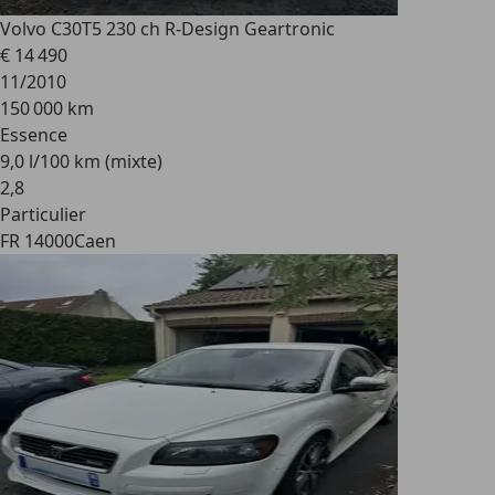
Volvo C30
T5 230 ch R-Design Geartronic
€ 14 490
11/2010
150 000 km
Essence
9,0 l/100 km (mixte)
2
,
8
Particulier
FR 14000
Caen