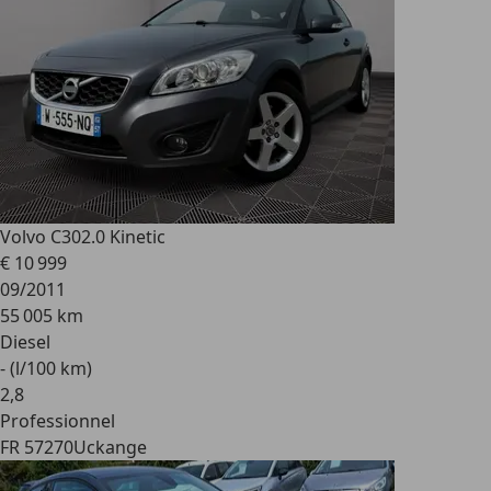
Volvo C30
2.0 Kinetic
€ 10 999
09/2011
55 005 km
Diesel
- (l/100 km)
2
,
8
Professionnel
FR 57270
Uckange