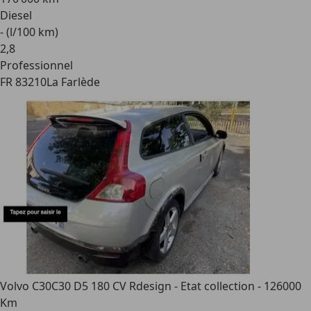
Diesel
- (l/100 km)
2
,
8
Professionnel
FR 83210
La Farlède
Volvo C30
C30 D5 180 CV Rdesign - Etat collection - 126000
Km