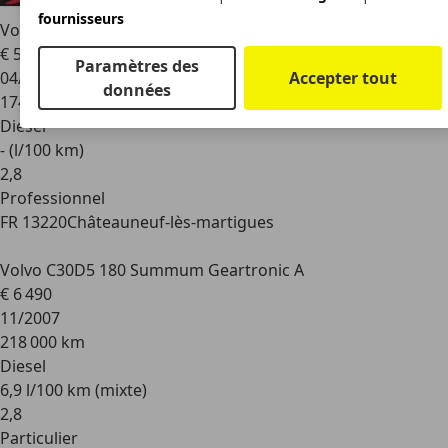
fournisseurs
Volvo C30
1.6 DRIVe D2 115 ch Momentum GAR 1 AN r
€ 5 990
Paramètres des
Accepter tout
04/2011
données
174 395 km
Diesel
- (l/100 km)
2
,
8
Professionnel
FR 13220
Châteauneuf-lès-martigues
Volvo C30
D5 180 Summum Geartronic A
€ 6 490
11/2007
218 000 km
Diesel
6,9 l/100 km (mixte)
2
,
8
Particulier