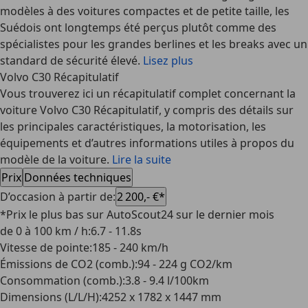
modèles à des voitures compactes et de petite taille, les
Suédois ont longtemps été perçus plutôt comme des
spécialistes pour les grandes berlines et les breaks avec un
standard de sécurité élevé.
Lisez plus
Volvo C30 Récapitulatif
Vous trouverez ici un récapitulatif complet concernant la
voiture Volvo C30 Récapitulatif, y compris des détails sur
les principales caractéristiques, la motorisation, les
équipements et d’autres informations utiles à propos du
modèle de la voiture.
Lire la suite
Prix
Données techniques
D’occasion à partir de
:
2 200,- €*
*Prix le plus bas sur AutoScout24 sur le dernier mois
de 0 à 100 km / h
:
6.7 - 11.8s
Vitesse de pointe
:
185 - 240 km/h
Émissions de CO2 (comb.)
:
94 - 224 g CO2/km
Consommation (comb.)
:
3.8 - 9.4 l/100km
Dimensions (L/L/H)
:
4252 x 1782 x 1447 mm