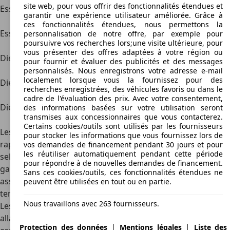
site web, pour vous offrir des fonctionnalités étendues et
Essence
T6 biturbo 6
285 à 305
performant et fluide, avec
garantir une expérience utilisateur améliorée. Grâce à
cyl. AWD
ch
4 roues motrices
ces fonctionnalités étendues, nous permettons la
Essence
V8 4.4 litres
315 ch
rare, puissant et à la
personnalisation de notre offre, par exemple pour
poursuivre vos recherches lors;une visite ultérieure, pour
AWD
sonorité noble
vous présenter des offres adaptées à votre région ou
Diesel
D3 2.0 litres
136 à 150
économique et adapté à
pour fournir et évaluer des publicités et des messages
ch
un usage quotidien
personnalisés. Nous enregistrons votre adresse e-mail
localement lorsque vous la fournissez pour des
Diesel
D4 2.0 litres
181 ch
équilibré en conso et en
recherches enregistrées, des véhicules favoris ou dans le
relances
cadre de l'évaluation des prix. Avec votre consentement,
Diesel
D5 2.4 litres 5
163 à 215
fiable, coupleux, idéal pour
des informations basées sur votre utilisation seront
transmises aux concessionnaires que vous contacterez.
cyl.
ch
longs trajets
Certains cookies/outils sont utilisés par les fournisseurs
Les boîtes de vitesses disponibles sont manuelles à 6
pour stocker les informations que vous fournissez lors de
rapports ou automatiques Geartronic à 5 ou 6 vitesses
vos demandes de financement pendant 30 jours et pour
les réutiliser automatiquement pendant cette période
selon les versions. Certaines motorisations haut de
pour répondre à de nouvelles demandes de financement.
gamme, comme le T6 ou le V8, sont exclusivement
Sans ces cookies/outils, ces fonctionnalités étendues ne
associées à la transmission intégrale AWD, renforçant la
peuvent être utilisées en tout ou en partie.
tenue de route par tous les temps.
Nous travaillons avec 263 fournisseurs.
Lesconsommations de carburant varient selon les blocs,
allant de
5,2 l/100 km
pour le D4 à
11,5 l/100 km
pour le V8
|
|
Protection des données
Mentions légales
Liste des