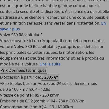
est une grande berline haut de gamme conçue pour le
confort, la sécurité et la discrétion. À essence ou diesel, elle
s’adresse à une clientèle recherchant une conduite paisible
et une finition sérieuse, sans verser dans l’ostentation.
En
savoir plus
Volvo S80 Récapitulatif
Vous trouverez ici un récapitulatif complet concernant la
voiture Volvo S80 Récapitulatif, y compris des détails sur
les principales caractéristiques, la motorisation, les
équipements et d’autres informations utiles à propos du
modèle de la voiture.
Lire la suite
Prix
Données techniques
D’occasion à partir de
:
3 200,- €*
*Prix le plus bas sur AutoScout24 sur le dernier mois
de 0 à 100 km / h
:
6.4 - 12.8s
Vitesse de pointe
:
185 - 250 km/h
Émissions de CO2 (comb.)
:
104 - 284 g CO2/km
Consommation (comb.)
:
4 - 13.1 l/100km