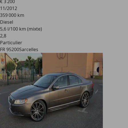
€ 3 200
11/2012
359 000 km
Diesel
5,6 l/100 km (mixte)
2
,
8
Particulier
FR 95200
Sarcelles