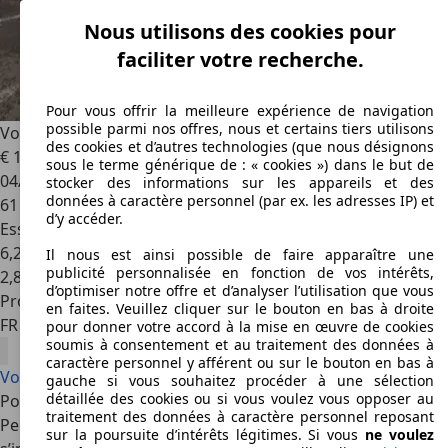
Nous utilisons des cookies pour
faciliter votre recherche.
Pour vous offrir la meilleure expérience de navigation
possible parmi nos offres, nous et certains tiers utilisons
Volvo S80
T5 Momentum
des cookies et d’autres technologies (que nous désignons
€ 16 990
sous le terme générique de : « cookies ») dans le but de
04/2014
stocker des informations sur les appareils et des
données à caractère personnel (par ex. les adresses IP) et
61 799 km
d’y accéder.
Essence
6,2 l/100 km (mixte)
Il nous est ainsi possible de faire apparaître une
publicité personnalisée en fonction de vos intérêts,
2
,
8
d’optimiser notre offre et d’analyser l’utilisation que vous
Professionnel
en faites. Veuillez cliquer sur le bouton en bas à droite
FR 57000
Metz
pour donner votre accord à la mise en œuvre de cookies
soumis à consentement et au traitement des données à
caractère personnel y afférent ou sur le bouton en bas à
Voir toutes les offres Volvo S80
gauche si vous souhaitez procéder à une sélection
détaillée des cookies ou si vous voulez vous opposer au
Points forts de la Volvo S80
traitement des données à caractère personnel reposant
Pensée pour les longs trajets et le confort quotidien, la S80
sur la poursuite d’intérêts légitimes. Si vous
ne voulez