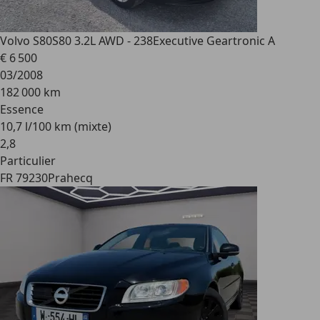
Volvo S80
S80 3.2L AWD - 238Executive Geartronic A
€ 6 500
03/2008
182 000 km
Essence
10,7 l/100 km (mixte)
2
,
8
Particulier
FR 79230
Prahecq