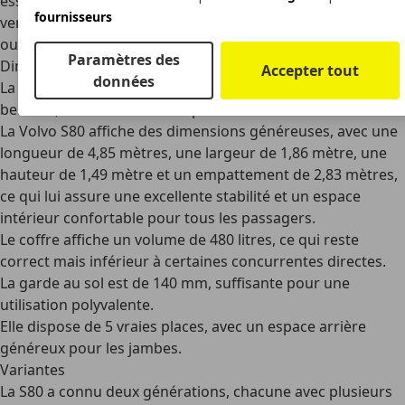
essence. Ces chiffres soulignent le contraste entre les
fournisseurs
versions économiques et les configurations plus sportives
ou prestigieuses.
Paramètres des
Dimensions
Accepter tout
données
La Volvo S80 se positionne dans le segment des grandes
berlines, sans chercher à impressionner visuellement.
La Volvo S80 affiche des dimensions généreuses, avec une
longueur de 4,85 mètres, une largeur de 1,86 mètre, une
hauteur de 1,49 mètre et un empattement de 2,83 mètres,
ce qui lui assure une excellente stabilité et un espace
intérieur confortable pour tous les passagers.
Le coffre affiche un volume de
480 litres
, ce qui reste
correct mais inférieur à certaines concurrentes directes.
La garde au sol est de
140 mm
, suffisante pour une
utilisation polyvalente.
Elle dispose de
5 vraies places
, avec un espace arrière
généreux pour les jambes.
Variantes
La S80 a connu deux générations, chacune avec plusieurs