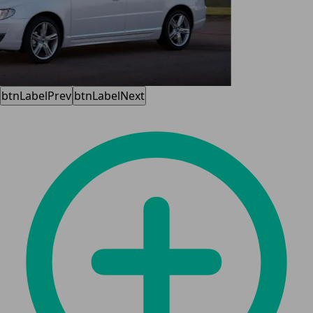
btnLabelPrev
btnLabelNext