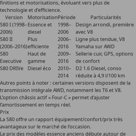
finitions et motorisations, évoluant vers plus de
technologie et d’efficience.
Version
Motorisation
Période
Particularités
S80 I (1998–
Essence et
1998–
Design arrondi, première
2006)
diesel
2006
avec V8
S80 II
Plus
2006–
Ligne plus tendue, V8
(2006–2016)
efficiente
2016
Yamaha sur AWD
S80
Haut de
2009–
Sellerie cuir, GPS, options
Executive
gamme
2016
de confort
S80 DRIVe
Diesel éco
2010–
D2 1.6 Diesel, conso
2014
réduite à 4,9 l/100 km
Autres points à noter
: certaines versions disposent de la
transmission intégrale AWD, notamment les T6 et V8.
L’option châssis actif « Four-C » permet d’ajuster
l’amortissement en temps réel.
Prix
La S80 offre un rapport équipement/confort/prix très
avantageux sur le marché de l’occasion.
Le prix des modèles essence anciens débute autour de