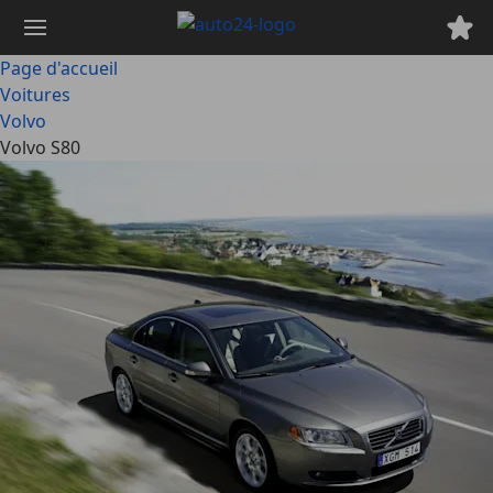
Passer
au
contenu
Page d'accueil
principal
Voitures
Volvo
Volvo S80