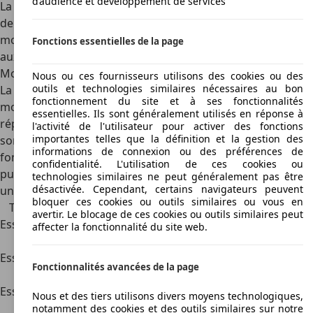
d’audience et développement de services
La S80 propose une synthèse efficace entre confort haut
de gamme, technologies desécurité avancées et
motorisations équilibrées, le tout dans un format adapté
Fonctions essentielles de la page
aux besoins des familles comme des professionnels.
Motorisation
Nous ou ces fournisseurs utilisons des cookies ou des
outils et technologies similaires nécessaires au bon
La Volvo S80 a été proposée avec un large éventail de
fonctionnement du site et à ses fonctionnalités
motorisations, aussi bien essence que diesel, afin de
essentielles. Ils sont généralement utilisés en réponse à
répondre aux attentes variées des conducteurs. Les blocs
l'activité de l'utilisateur pour activer des fonctions
importantes telles que la définition et la gestion des
sont réputés pour leur robustesse, leur douceur de
informations de connexion ou des préférences de
fonctionnement et leur longévité. Certaines versions plus
confidentialité. L'utilisation de ces cookies ou
puissantes intègrent la transmission intégrale AWD pour
technologies similaires ne peut généralement pas être
désactivée. Cependant, certains navigateurs peuvent
un meilleur comportement sur route glissante.
bloquer ces cookies ou outils similaires ou vous en
Type
Bloc moteur
Puissance
Particularités
avertir. Le blocage de ces cookies ou outils similaires peut
Essence
2.0T 5
180 ch
moteur souple et discret
affecter la fonctionnalité du site web.
cylindres
en usage mixte
Essence
2.5T 5
210 ch
bon compromis entre
Fonctionnalités avancées de la page
cylindres
dynamisme et confort
Essence
3.2 6
238 ch
atmosphérique, souple
Nous et des tiers utilisons divers moyens technologiques,
cylindres
mais gourmand
notamment des cookies et des outils similaires sur notre