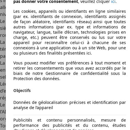
s’impose comme une alternative crédible auxberlines
pas donner votre consentement
, veuillez cliquer
ici
.
allemandes, avec une approche plus posée et un excellent
Les cookies, appareils ou identifiants en ligne similaires
niveau de sécurité.
(par ex. identifiants de connexion, identifiants assignés
Le confort de suspension, la bonne insonorisation et les
de façon aléatoire, identifiants réseau) ainsi que toutes
autres informations (par ex. type et informations de
sièges ergonomiques font de la S80 une excellente
navigateur, langue, taille d’écran, technologies prises en
routière, idéale pour les trajets fréquents.
charge, etc.) peuvent être conservés ou lus sur votre
La qualité des matériaux et l’assemblage intérieur
appareil pour reconnaître celui-ci à chacune de ses
connexions à une application ou à un site Web, pour une
témoignent du sérieux scandinave, avec une attention
ou plusieurs des finalités présentées ici.
particulière portée à la durabilité.
La gamme de motorisations variées permet de choisir
Vous pouvez modifier vos préférences à tout moment et
retirer les consentements que vous avez accordés par le
entre sobriété, agrément de conduite ou performances,
biais de notre Gestionnaire de confidentialité sous la
selon les besoins.
Protection des données.
Léquipement est généreux, y compris sur les versions
d’entrée de gamme, avec climatiseur automatique,
Objectifs
régulateur, phares au xénon, GPS ou sellerie cuir.
Données de géolocalisation précises et identification par
Le design intérieur reste épuré et fonctionnel, fidèle à
analyse de l’appareil
l’ADN Volvo, offrant un poste de conduite serein et bien
organisé.
Publicités et contenu personnalisés, mesure de
performance des publicités et du contenu, études
Toutes les données clés sur la Volvo S80