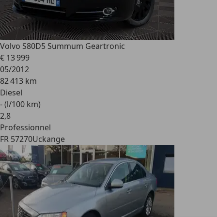
Volvo S80
D5 Summum Geartronic
€ 13 999
05/2012
82 413 km
Diesel
- (l/100 km)
2
,
8
Professionnel
FR 57270
Uckange