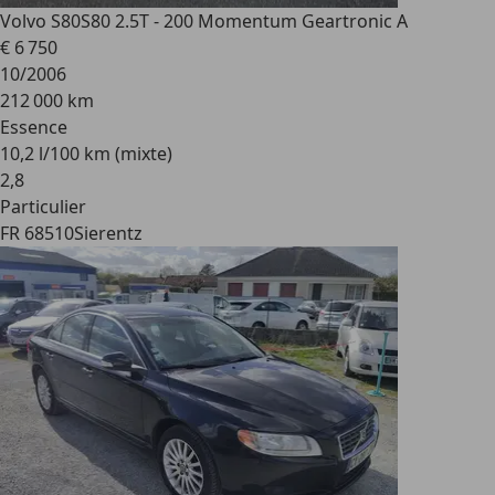
Volvo S80
S80 2.5T - 200 Momentum Geartronic A
€ 6 750
10/2006
212 000 km
Essence
10,2 l/100 km (mixte)
2
,
8
Particulier
FR 68510
Sierentz