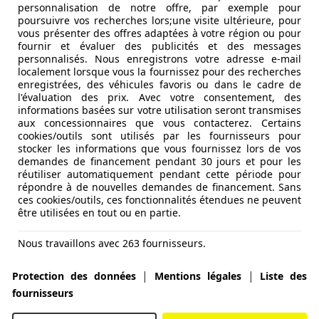
personnalisation de notre offre, par exemple pour
poursuivre vos recherches lors;une visite ultérieure, pour
vous présenter des offres adaptées à votre région ou pour
fournir et évaluer des publicités et des messages
personnalisés. Nous enregistrons votre adresse e-mail
localement lorsque vous la fournissez pour des recherches
enregistrées, des véhicules favoris ou dans le cadre de
l'évaluation des prix. Avec votre consentement, des
informations basées sur votre utilisation seront transmises
aux concessionnaires que vous contacterez. Certains
cookies/outils sont utilisés par les fournisseurs pour
 de bord de 10,25 pouces ainsi que d’un écran central de 12,
stocker les informations que vous fournissez lors de vos
droid Automotive. Enfin, puisque la Raval est la fougueuse 
demandes de financement pendant 30 jours et pour les
sportif…la Raval n’en reste pas moins pratique ! D’après Cup
réutiliser automatiquement pendant cette période pour
répondre à de nouvelles demandes de financement. Sans
 la Raval offre un espace de 441 litres.
ces cookies/outils, ces fonctionnalités étendues ne peuvent
être utilisées en tout ou en partie.
elle plateforme électrique MEB+ du groupe, qui se caractéris
à une batterie de 37 kWh. La charge rapide se fait à 50 kWh
Nous travaillons avec 263 fournisseurs.
|
|
Protection des données
Mentions légales
Liste des
fournisseurs