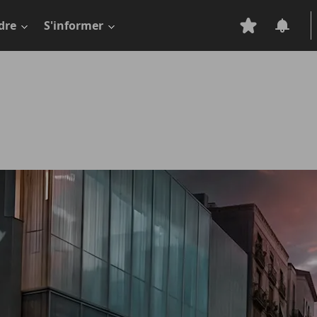
dre
S'informer