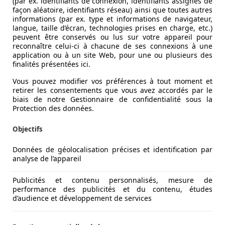
(par ex. identifiants de connexion, identifiants assignés de
façon aléatoire, identifiants réseau) ainsi que toutes autres
informations (par ex. type et informations de navigateur,
langue, taille d’écran, technologies prises en charge, etc.)
peuvent être conservés ou lus sur votre appareil pour
reconnaître celui-ci à chacune de ses connexions à une
application ou à un site Web, pour une ou plusieurs des
finalités présentées ici.
Vous pouvez modifier vos préférences à tout moment et
 comme le penchant électrique de l’Ibiza. Pourtant, ne nous v
retirer les consentements que vous avez accordés par le
plus excentriques. Les lignes sont tendues, la face avant poin
biais de notre Gestionnaire de confidentialité sous la
Protection des données.
einte vert mat et de jantes taillant jusqu’à 19 pouces. Cupr
Objectifs
odynamique.
Données de géolocalisation précises et identification par
alement différente de ses autres électriques, avec un reto
analyse de l’appareil
al est un melting-pot de pièces des Born et Tavascan.
Publicités et contenu personnalisés, mesure de
performance des publicités et du contenu, études
d’audience et développement de services