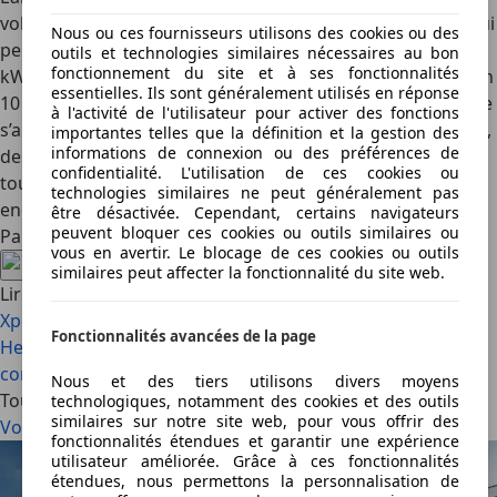
volts, comme les dernières électriques de Mercedes, ce qui
Nous ou ces fournisseurs utilisons des cookies ou des
permet à la Classe C d’accepter une charge rapide à 330
outils et technologies similaires nécessaires au bon
fonctionnement du site et à ses fonctionnalités
kW. En d’autres mots : elle gagnera 320 km d’autonomie en
essentielles. Ils sont généralement utilisés en réponse
10 min sur une borne adéquate. L’histoire de la Classe C ne
à l'activité de l'utilisateur pour activer des fonctions
s’arrête pourtant pas là, puisqu’il y aura des versions AMG,
importantes telles que la définition et la gestion des
informations de connexion ou des préférences de
des versions à propulsion…et même un break ! Pour voir
confidentialité. L'utilisation de ces cookies ou
tout cela arriver, avec les prix, il faudra cependant être
technologies similaires ne peut généralement pas
encore patient…
être désactivée. Cependant, certains navigateurs
peuvent bloquer ces cookies ou outils similaires ou
Partagez cet article
vous en avertir. Le blocage de ces cookies ou outils
similaires peut affecter la fonctionnalité du site web.
Lire aussi
Xpeng G9L : avec le « L » de long…et de luxe ! (2026)
La
Fonctionnalités avancées de la page
Hennessey Blackbird est une hypercar qui ne fait rien
comme les autres (2026)
Nous et des tiers utilisons divers moyens
Tous les articles
technologiques, notamment des cookies et des outils
similaires sur notre site web, pour vous offrir des
Voir tout
fonctionnalités étendues et garantir une expérience
utilisateur améliorée. Grâce à ces fonctionnalités
étendues, nous permettons la personnalisation de