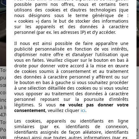
possible parmi nos offres, nous et certains tiers
utilisons des cookies et d’autres technologies (que
nous désignons sous le terme générique de :
« cookies ») dans le but de stocker des informations
sur les appareils et des données à caractère
personnel (par ex. les adresses IP) et d’y accéder.
Il nous est ainsi possible de faire apparaître une
publicité personnalisée en fonction de vos intérêts,
d’optimiser notre offre et d’analyser l’utilisation que
vous en faites. Veuillez cliquer sur le bouton en bas à
droite pour donner votre accord à la mise en œuvre
Tout cela est similaire au GLC et cela n’a rien d’étonnant
de cookies soumis à consentement et au traitement
des données à caractère personnel y afférent ou sur
puisque les deux électriques de Mercedes sont frères et
le bouton en bas à gauche si vous souhaitez procéder
sœurs. Une bonne partie du mobilier est donc partagée,
à une sélection détaillée des cookies ou si vous voulez
comme la console centrale élevée avec deux chargeurs à
vous opposer au traitement des données à caractère
personnel reposant sur la poursuite d’intérêts
induction et quelques boutons physiques. Le coffre, quant
légitimes. Si vous
ne voulez pas donner votre
à lui, est plus petit que dans le SUV. La berline offre jusqu’à
consentement
, veuillez cliquer
ici
.
470 litres ; mais il y a aussi 101 litres sous le capot avant.
Les cookies, appareils ou identifiants en ligne
Toujours plus d’autonomie
similaires (par ex. identifiants de connexion,
Pour l’instant, la Mercedes Classe C débarque en une seule
identifiants assignés de façon aléatoire, identifiants
version qui semble avoir l’autonomie en ligne de mire. La C
réseau) ainsi que toutes autres informations (par ex.