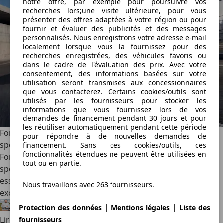
notre offre, par exemple pour poursuivre vos
recherches lors;une visite ultérieure, pour vous
présenter des offres adaptées à votre région ou pour
fournir et évaluer des publicités et des messages
personnalisés. Nous enregistrons votre adresse e-mail
localement lorsque vous la fournissez pour des
recherches enregistrées, des véhicules favoris ou
dans le cadre de l'évaluation des prix. Avec votre
consentement, des informations basées sur votre
utilisation seront transmises aux concessionnaires
que vous contacterez. Certains cookies/outils sont
utilisés par les fournisseurs pour stocker les
informations que vous fournissez lors de vos
demandes de financement pendant 30 jours et pour
les réutiliser automatiquement pendant cette période
Ford soigne sa Puma avec deux nouvelles éditions
pour répondre à de nouvelles demandes de
spéciales (2026)
financement. Sans ces cookies/outils, ces
fonctionnalités étendues ne peuvent être utilisées en
Ford enrichit la gamme du Puma avec deux séries
tout ou en partie.
spéciales. La ST Edition mise sur le dynamisme du modèle
essence, tandis que la Black Edition offre une touche plus
Nous travaillons avec 263 fournisseurs.
exclusive à l’électrique Gen-E.
|
|
Félix Bouland
·
06/08/2026
·
2 min lus
Protection des données
Mentions légales
Liste des
Lire la suite
fournisseurs