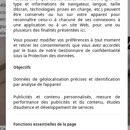
type et informations de navigateur, langue, taille
400 4MATIC se dote de deux moteurs électriques, lui
d’écran, technologies prises en charge, etc.) peuvent
conférant la transmission intégrale et produisant
être conservés ou lus sur votre appareil pour
ensemble 489 ch. La batterie taille à 94,9 kWh et, malgré la
reconnaître celui-ci à chacune de ses connexions à
une application ou à un site Web, pour une ou
puissance des deux moteurs électriques, confère à la C
plusieurs des finalités présentées ici.
électrique une autonomie maximale de 760 km.
Vous pouvez modifier vos préférences à tout moment
et retirer les consentements que vous avez accordés
par le biais de notre Gestionnaire de confidentialité
sous la Protection des données.
Objectifs
Données de géolocalisation précises et identification
par analyse de l’appareil
Publicités et contenu personnalisés, mesure de
performance des publicités et du contenu, études
d’audience et développement de services
Fonctions essentielles de la page
L’architecture électrique sous-jacente est toujours à 800