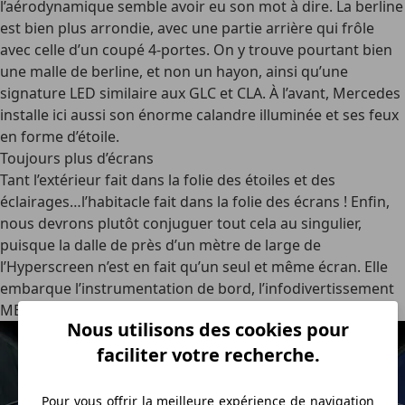
l’aérodynamique semble avoir eu son mot à dire. La berline
est bien plus arrondie, avec une partie arrière qui frôle
avec celle d’un coupé 4-portes. On y trouve pourtant bien
une malle de berline, et non un hayon, ainsi qu’une
signature LED similaire aux GLC et CLA. À l’avant, Mercedes
installe ici aussi son énorme calandre illuminée et ses feux
en forme d’étoile.
Toujours plus d’écrans
Tant l’extérieur fait dans la folie des étoiles et des
éclairages…l’habitacle fait dans la folie des écrans ! Enfin,
nous devrons plutôt conjuguer tout cela au singulier,
puisque la dalle de près d’un mètre de large de
l’Hyperscreen n’est en fait qu’un seul et même écran. Elle
embarque l’instrumentation de bord, l’infodivertissement
MBUX central et celui du passager.
Nous utilisons des cookies pour
faciliter votre recherche.
Pour vous offrir la meilleure expérience de navigation