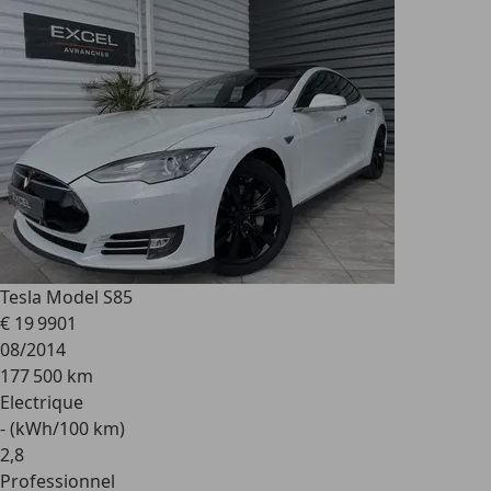
Tesla Model S
85
€ 19 990
1
08/2014
177 500 km
Electrique
- (kWh/100 km)
2
,
8
Professionnel