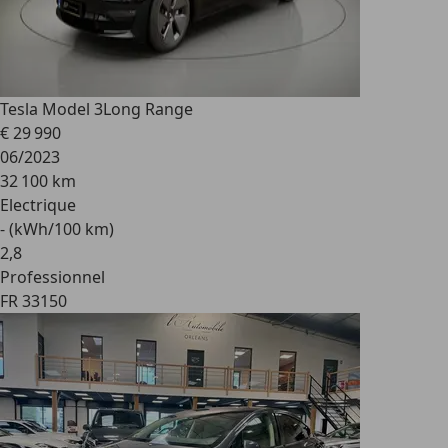
Tesla Model 3
Long Range
€ 29 990
06/2023
32 100 km
Electrique
- (kWh/100 km)
2
,
8
Professionnel
FR 33150