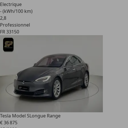
Electrique
- (kWh/100 km)
2
,
8
Professionnel
FR 33150
Tesla Model S
Longue Range
€ 36 875