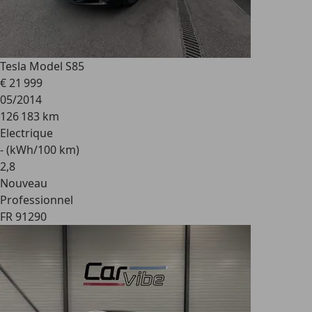
Tesla Model S
85
€ 21 999
05/2014
126 183 km
Electrique
- (kWh/100 km)
2
,
8
Nouveau
Professionnel
FR 91290