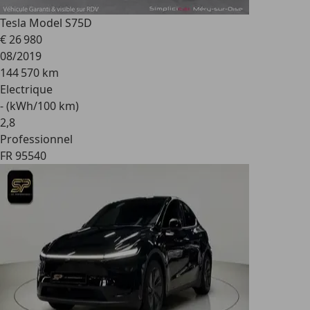
Tesla Model S
75D
€ 26 980
08/2019
144 570 km
Electrique
- (kWh/100 km)
2
,
8
Professionnel
FR 95540