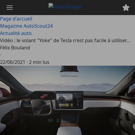
Passer
au
contenu
Page d'accueil
principal
Magazine AutoScout24
Actualité auto
Vidéo : le volant "Yoke" de Tesla n'est pas facile à utiliser…
Félix Bouland
·
22/06/2021
·
2 min lus