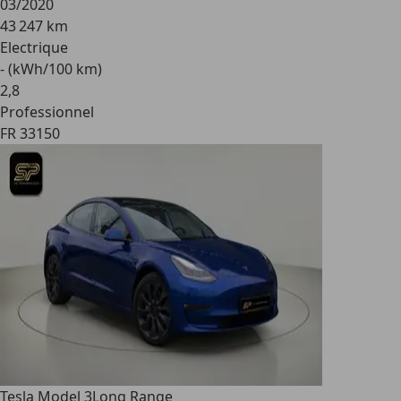
03/2020
43 247 km
Electrique
- (kWh/100 km)
2
,
8
Professionnel
FR 33150
Tesla Model 3
Long Range