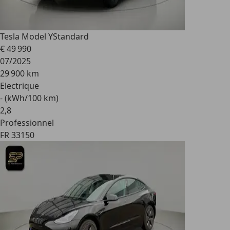
Tesla Model Y
Standard
€ 49 990
07/2025
29 900 km
Electrique
- (kWh/100 km)
2
,
8
Professionnel
FR 33150