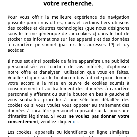
votre recherche.
dèles qui conservent une part importante de leur valeur in
le.
Pour vous offrir la meilleure expérience de navigation
ervent une bonne valeur de revente sont souvent perçues com
possible parmi nos offres, nous et certains tiers utilisons
des cookies et d’autres technologies (que nous désignons
sous le terme générique de : « cookies ») dans le but de
stocker des informations sur les appareils et des données
icule, et certains d’entre eux peuvent être anticipés dès l’
à caractère personnel (par ex. les adresses IP) et d’y
au fil des années.
accéder.
 pour leur fiabilité conservent mieux leur valeur, car c’est l
Il nous est ainsi possible de faire apparaître une publicité
personnalisée en fonction de vos intérêts, d’optimiser
r fiabilité ou leur prestige, comme
Toyota
,
Lexus
ou
Porsc
notre offre et d’analyser l’utilisation que vous en faites.
Veuillez cliquer sur le bouton en bas à droite pour donner
votre accord à la mise en œuvre de cookies soumis à
 forte demande en reprise, comme les SUV ou les pick-up, c
consentement et au traitement des données à caractère
re, sans rayures ni dommages majeurs, se revend à un meille
personnel y afférent ou sur le bouton en bas à gauche si
vous souhaitez procéder à une sélection détaillée des
cookies ou si vous voulez vous opposer au traitement des
hnologies modernes, comme l’assistance à la conduite ou l’éle
données à caractère personnel reposant sur la poursuite
d’intérêts légitimes. Si vous
ne voulez pas donner votre
 excellent moyen d’obtenir une estimation gratuite fiable.
consentement
, veuillez cliquer
ici
.
evente
Les cookies, appareils ou identifiants en ligne similaires
iabilité, leur popularité et leurs performances. Leurs propr