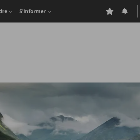
dre
S'informer