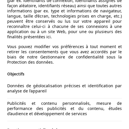
(par ex. identifiants de connexion, identifiants assignés de
façon aléatoire, identifiants réseau) ainsi que toutes autres
informations (par ex. type et informations de navigateur,
ession
langue, taille d’écran, technologies prises en charge, etc.)
té et ses performances tout-terrain, ce qui en fait l’un des
peuvent être conservés ou lus sur votre appareil pour
ès 5 ans.
reconnaître celui-ci à chacune de ses connexions à une
application ou à un site Web, pour une ou plusieurs des
mes.
finalités présentées ici.
’acheteurs potentiels.
Vous pouvez modifier vos préférences à tout moment et
retirer les consentements que vous avez accordés par le
biais de notre Gestionnaire de confidentialité sous la
Protection des données.
Objectifs
Données de géolocalisation précises et identification par
analyse de l’appareil
Publicités et contenu personnalisés, mesure de
performance des publicités et du contenu, études
d’audience et développement de services