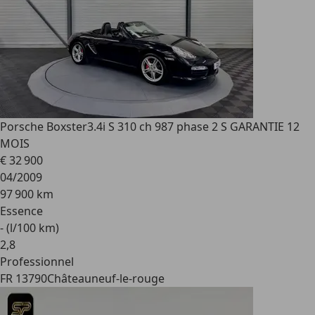
Porsche Boxster
3.4i S 310 ch 987 phase 2 S GARANTIE 12
MOIS
€ 32 900
04/2009
97 900 km
Essence
- (l/100 km)
2
,
8
Professionnel
FR 13790
Châteauneuf-le-rouge