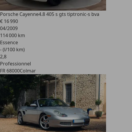
Porsche Cayenne
4.8 405 s gts tiptronic-s bva
€ 16 990
04/2009
114 000 km
Essence
- (l/100 km)
2
,
8
Professionnel
FR 68000
Colmar