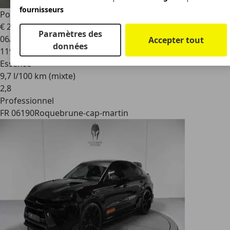
fournisseurs
Porsche Boxster
Boxster 2,9i 255 ch BVM
€ 29 900
Paramètres des
06/2011
Accepter tout
données
119 000 km
Essence
9,7 l/100 km (mixte)
2
,
8
Professionnel
FR 06190
Roquebrune-cap-martin