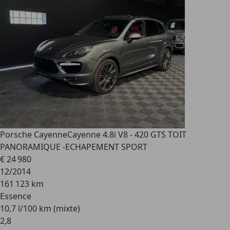
Porsche Cayenne
Cayenne 4.8i V8 - 420 GTS TOIT
PANORAMIQUE -ECHAPEMENT SPORT
€ 24 980
12/2014
161 123 km
Essence
10,7 l/100 km (mixte)
2
,
8