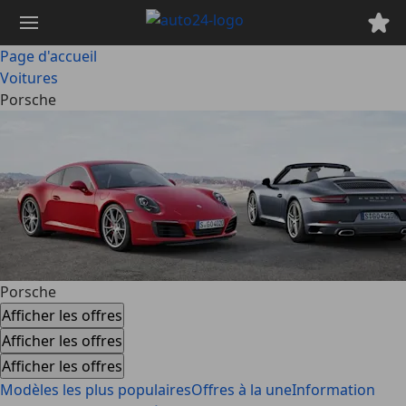
Passer
au
contenu
Page d'accueil
principal
Voitures
Porsche
Porsche
Afficher les offres
Afficher les offres
Afficher les offres
Modèles les plus populaires
Offres à la une
Information