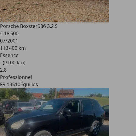
Porsche Boxster
986 3.2 S
€ 18 500
07/2001
113 400 km
Essence
- (l/100 km)
2
,
8
Professionnel
FR 13510
Éguilles