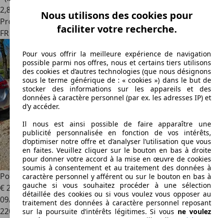
2
,
8
Nous utilisons des cookies pour
Professionnel
faciliter votre recherche.
FR 06800
Cagnes Sur Mer
Pour vous offrir la meilleure expérience de navigation
possible parmi nos offres, nous et certains tiers utilisons
des cookies et d’autres technologies (que nous désignons
sous le terme générique de : « cookies ») dans le but de
stocker des informations sur les appareils et des
données à caractère personnel (par ex. les adresses IP) et
d’y accéder.
Il nous est ainsi possible de faire apparaître une
publicité personnalisée en fonction de vos intérêts,
d’optimiser notre offre et d’analyser l’utilisation que vous
en faites. Veuillez cliquer sur le bouton en bas à droite
pour donner votre accord à la mise en œuvre de cookies
soumis à consentement et au traitement des données à
Porsche Macan
3.0 v6 258 cv pdk pcm 4.0 annee 2017
caractère personnel y afférent ou sur le bouton en bas à
gauche si vous souhaitez procéder à une sélection
€ 23 990
détaillée des cookies ou si vous voulez vous opposer au
09/2017
traitement des données à caractère personnel reposant
220 000 km
sur la poursuite d’intérêts légitimes. Si vous
ne voulez