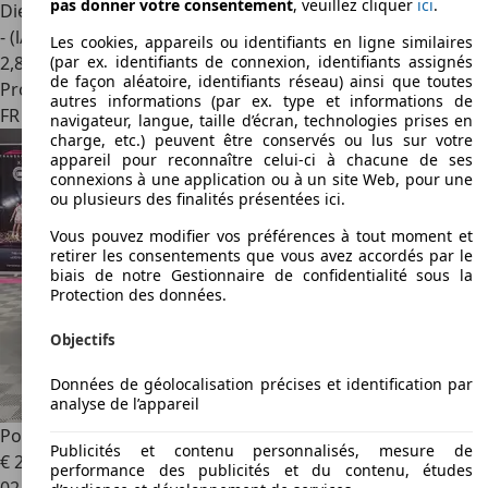
pas donner votre consentement
, veuillez cliquer
ici
.
Diesel
- (l/100 km)
Les cookies, appareils ou identifiants en ligne similaires
2
,
8
(par ex. identifiants de connexion, identifiants assignés
de façon aléatoire, identifiants réseau) ainsi que toutes
Professionnel
autres informations (par ex. type et informations de
FR 82000
Montauban
navigateur, langue, taille d’écran, technologies prises en
charge, etc.) peuvent être conservés ou lus sur votre
appareil pour reconnaître celui-ci à chacune de ses
connexions à une application ou à un site Web, pour une
ou plusieurs des finalités présentées ici.
Vous pouvez modifier vos préférences à tout moment et
retirer les consentements que vous avez accordés par le
biais de notre Gestionnaire de confidentialité sous la
Protection des données.
Objectifs
Données de géolocalisation précises et identification par
analyse de l’appareil
Porsche Cayman
Cayman 2.7
Publicités et contenu personnalisés, mesure de
€ 25 990
performance des publicités et du contenu, études