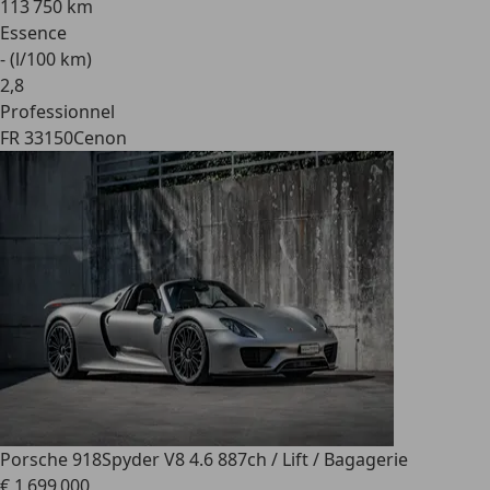
113 750 km
Essence
- (l/100 km)
2
,
8
Professionnel
FR 33150
Cenon
Porsche 918
Spyder V8 4.6 887ch / Lift / Bagagerie
€ 1 699 000