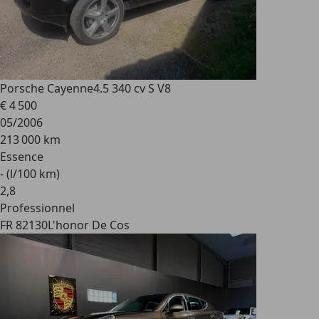
Porsche Cayenne
4.5 340 cv S V8
€ 4 500
05/2006
213 000 km
Essence
- (l/100 km)
2
,
8
Professionnel
FR 82130
L'honor De Cos