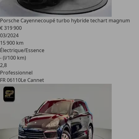
Porsche Cayenne
coupé turbo hybride techart magnum
€ 319 900
03/2024
15 900 km
Électrique/Essence
- (l/100 km)
2
,
8
Professionnel
FR 06110
Le Cannet