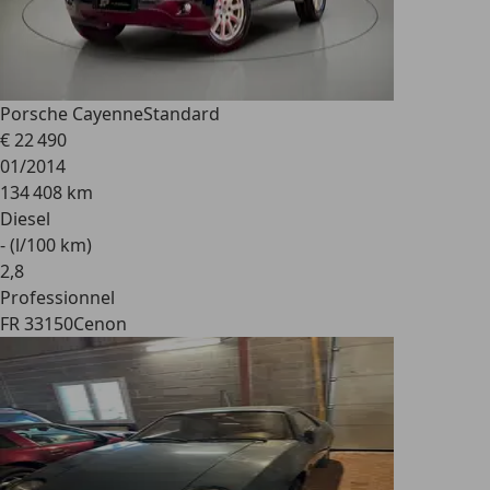
Porsche Cayenne
Standard
€ 22 490
01/2014
134 408 km
Diesel
- (l/100 km)
2
,
8
Professionnel
FR 33150
Cenon