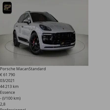
Porsche Macan
Standard
€ 61 790
03/2021
44 213 km
Essence
- (l/100 km)
2
,
8