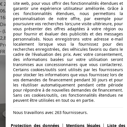
site web, pour vous offrir des fonctionnalités étendues et
€ 27 990
garantir une expérience utilisateur améliorée. Grâce à
06/2017
ces fonctionnalités étendues, nous permettons la
168 990 km
personnalisation de notre offre, par exemple pour
poursuivre vos recherches lors;une visite ultérieure, pour
Diesel
vous présenter des offres adaptées à votre région ou
- (l/100 km)
pour fournir et évaluer des publicités et des messages
2
,
8
personnalisés. Nous enregistrons votre adresse e-mail
localement lorsque vous la fournissez pour des
Professionnel
recherches enregistrées, des véhicules favoris ou dans le
FR 73490
La Ravoire
cadre de l'évaluation des prix. Avec votre consentement,
des informations basées sur votre utilisation seront
transmises aux concessionnaires que vous contacterez.
Certains cookies/outils sont utilisés par les fournisseurs
pour stocker les informations que vous fournissez lors de
vos demandes de financement pendant 30 jours et pour
les réutiliser automatiquement pendant cette période
pour répondre à de nouvelles demandes de financement.
Sans ces cookies/outils, ces fonctionnalités étendues ne
peuvent être utilisées en tout ou en partie.
Nous travaillons avec 263 fournisseurs.
|
|
Protection des données
Mentions légales
Liste des