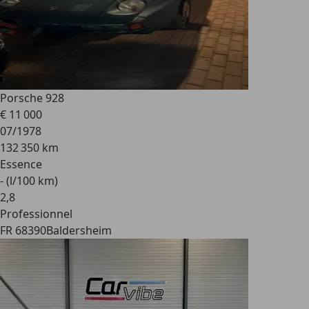
Porsche 928
€ 11 000
07/1978
132 350 km
Essence
- (l/100 km)
2
,
8
Professionnel
FR 68390
Baldersheim