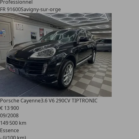
Professionnel
FR 91600
Savigny-sur-orge
Porsche Cayenne
3.6 V6 290CV TIPTRONIC
€ 13 900
09/2008
149 500 km
Essence
- (l/100 km)