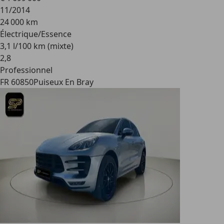
11/2014
24 000 km
Électrique/Essence
3,1 l/100 km (mixte)
2
,
8
Professionnel
FR 60850
Puiseux En Bray