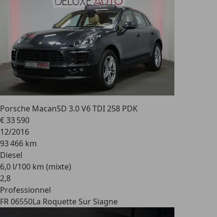
Porsche Macan
SD 3.0 V6 TDI 258 PDK
€ 33 590
12/2016
93 466 km
Diesel
6,0 l/100 km (mixte)
2
,
8
Professionnel
FR 06550
La Roquette Sur Siagne