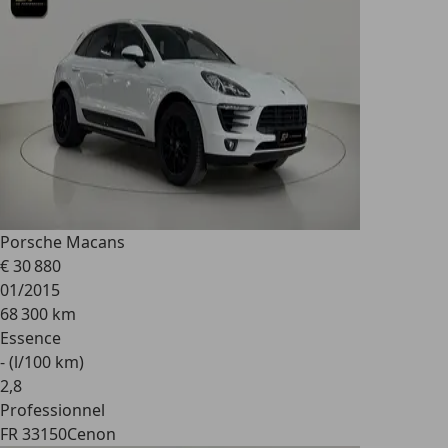
Porsche Macan
s
€ 30 880
01/2015
68 300 km
Essence
- (l/100 km)
2
,
8
Professionnel
FR 33150
Cenon