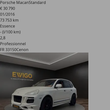
Porsche Macan
Standard
€ 30 790
01/2016
73 753 km
Essence
- (l/100 km)
2
,
8
Professionnel
FR 33150
Cenon