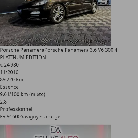
Porsche Panamera
Porsche Panamera 3.6 V6 300 4
PLATINUM EDITION
€ 24 980
11/2010
89 220 km
Essence
9,6 l/100 km (mixte)
2
,
8
Professionnel
FR 91600
Savigny-sur-orge