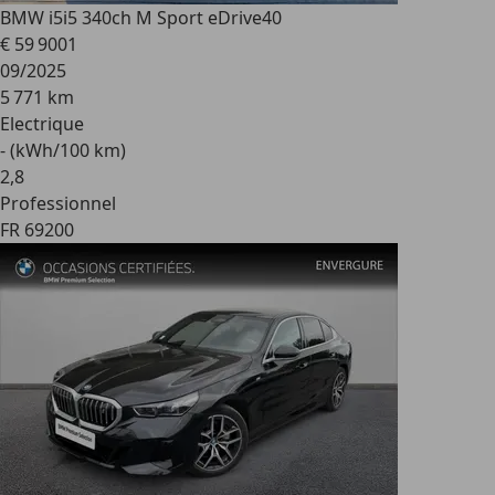
BMW i5
i5 340ch M Sport eDrive40
€ 59 900
1
09/2025
5 771 km
Electrique
- (kWh/100 km)
2
,
8
Professionnel
FR 69200