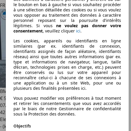
le bouton en bas à gauche si vous souhaitez procéder
FR 59000
à une sélection détaillée des cookies ou si vous voulez
vous opposer au traitement des données à caractère
personnel reposant sur la poursuite d’intérêts
légitimes. Si vous
ne voulez pas donner votre
consentement
, veuillez cliquer
ici
.
Les cookies, appareils ou identifiants en ligne
similaires (par ex. identifiants de connexion,
identifiants assignés de façon aléatoire, identifiants
réseau) ainsi que toutes autres informations (par ex.
type et informations de navigateur, langue, taille
d’écran, technologies prises en charge, etc.) peuvent
être conservés ou lus sur votre appareil pour
reconnaître celui-ci à chacune de ses connexions à
une application ou à un site Web, pour une ou
plusieurs des finalités présentées ici.
BMW i5
i5 340ch M Sport eDrive40
€ 54 250
1
Vous pouvez modifier vos préférences à tout moment
et retirer les consentements que vous avez accordés
07/2024
par le biais de notre Gestionnaire de confidentialité
42 980 km
sous la Protection des données.
Electrique
- (kWh/100 km)
Objectifs