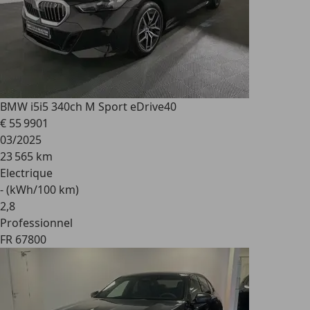
BMW i5
i5 340ch M Sport eDrive40
€ 55 990
1
03/2025
23 565 km
Electrique
- (kWh/100 km)
2
,
8
Professionnel
FR 67800