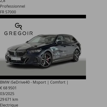
2
,
8
Professionnel
FR 57000
BMW i5
eDrive40 - Msport | Comfort |
€ 68 950
1
03/2025
29 671 km
Electrique