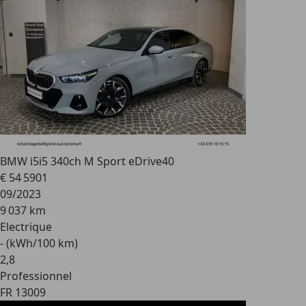
BMW i5
i5 340ch M Sport eDrive40
€ 54 590
1
09/2023
9 037 km
Electrique
- (kWh/100 km)
2
,
8
Professionnel
FR 13009