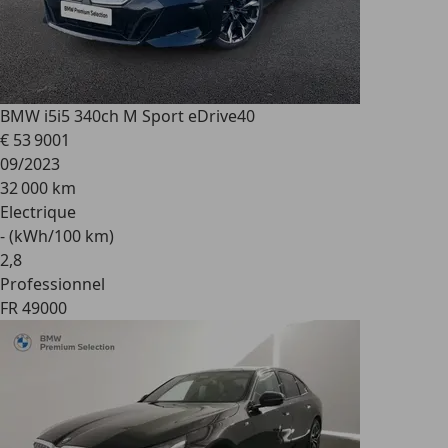
BMW i5
i5 340ch M Sport eDrive40
€ 53 900
1
09/2023
32 000 km
Electrique
- (kWh/100 km)
2
,
8
Professionnel
FR 49000