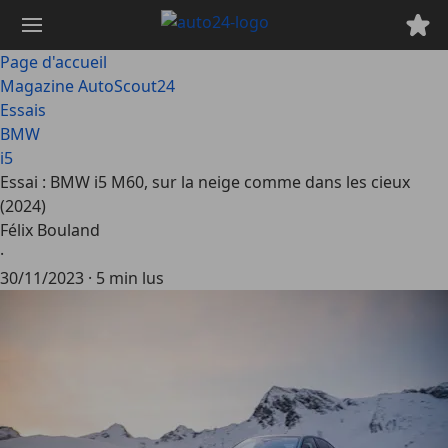
Passer
au
contenu
Page d'accueil
principal
Magazine AutoScout24
Essais
BMW
i5
Essai : BMW i5 M60, sur la neige comme dans les cieux
(2024)
Félix Bouland
·
30/11/2023
·
5 min lus