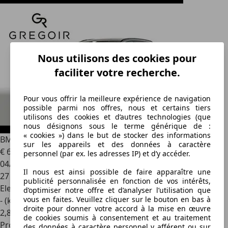
Nous utilisons des cookies pour
faciliter votre recherche.
Pour vous offrir la meilleure expérience de navigation
possible parmi nos offres, nous et certains tiers
utilisons des cookies et d’autres technologies (que
nous désignons sous le terme générique de :
« cookies ») dans le but de stocker des informations
BMW i5
Msprt | Comfort | TH | Dass |
sur les appareils et des données à caractère
€ 63 450
1
personnel (par ex. les adresses IP) et d’y accéder.
04/2025
Il nous est ainsi possible de faire apparaître une
27 188 km
publicité personnalisée en fonction de vos intérêts,
Electrique
d’optimiser notre offre et d’analyser l’utilisation que
vous en faites. Veuillez cliquer sur le bouton en bas à
- (kWh/100 km)
droite pour donner votre accord à la mise en œuvre
2
,
8
de cookies soumis à consentement et au traitement
Professionnel
des données à caractère personnel y afférent ou sur