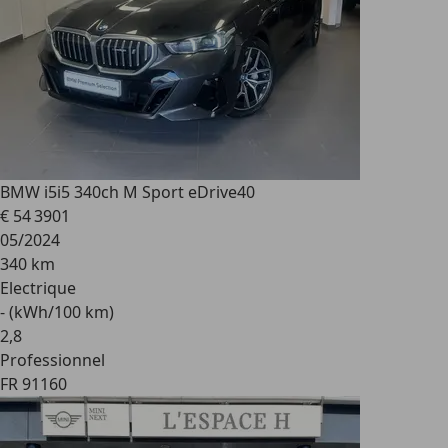
BMW i5
i5 340ch M Sport eDrive40
€ 54 390
1
05/2024
340 km
Electrique
- (kWh/100 km)
2
,
8
Professionnel
FR 91160