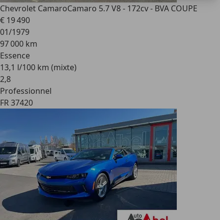
Chevrolet Camaro
Camaro 5.7 V8 - 172cv - BVA COUPE
€ 19 490
01/1979
97 000 km
Essence
13,1 l/100 km (mixte)
2
,
8
Professionnel
FR 37420