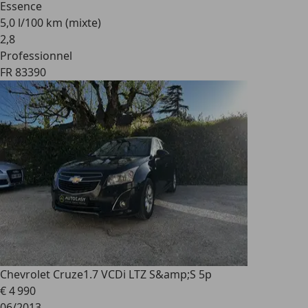
Essence
5,0 l/100 km (mixte)
2
,
8
Professionnel
FR 83390
Chevrolet Cruze
1.7 VCDi LTZ S&amp;S 5p
€ 4 990
06/2013