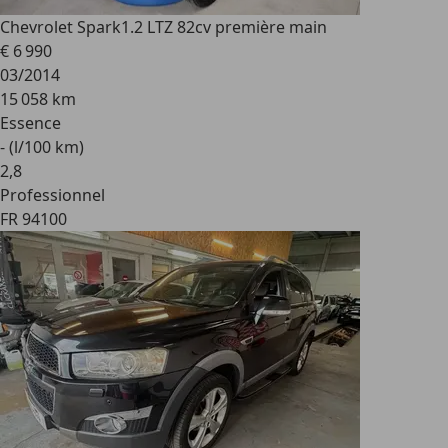
Chevrolet Spark
1.2 LTZ 82cv première main
€ 6 990
03/2014
15 058 km
Essence
- (l/100 km)
2
,
8
Professionnel
FR 94100