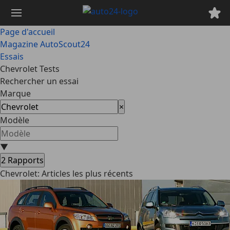
Passer
au
contenu
Page d'accueil
principal
Magazine AutoScout24
Essais
Chevrolet Tests
Rechercher un essai
Marque
×
Modèle
▼
2
Rapports
Chevrolet: Articles les plus récents