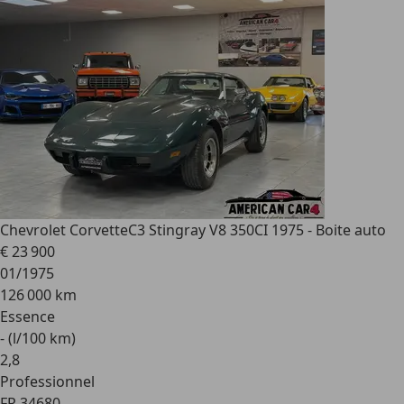
Chevrolet Corvette
C3 Stingray V8 350CI 1975 - Boite auto
€ 23 900
01/1975
126 000 km
Essence
- (l/100 km)
2
,
8
Professionnel
FR 34680