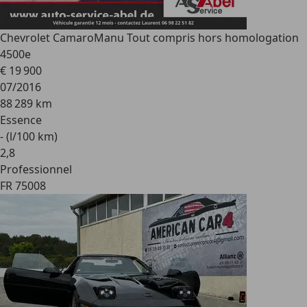
Chevrolet Camaro
Manu Tout compris hors homologation
4500e
€ 19 900
07/2016
88 289 km
Essence
- (l/100 km)
2
,
8
Professionnel
FR 75008