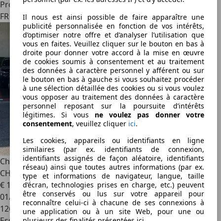
Professionnel
FR 77144
Il nous est ainsi possible de faire apparaître une
publicité personnalisée en fonction de vos intérêts,
d’optimiser notre offre et d’analyser l’utilisation que
vous en faites. Veuillez cliquer sur le bouton en bas à
droite pour donner votre accord à la mise en œuvre
de cookies soumis à consentement et au traitement
des données à caractère personnel y afférent ou sur
le bouton en bas à gauche si vous souhaitez procéder
à une sélection détaillée des cookies ou si vous voulez
vous opposer au traitement des données à caractère
personnel reposant sur la poursuite d’intérêts
légitimes. Si vous
ne voulez pas donner votre
consentement
, veuillez cliquer
ici
.
Les cookies, appareils ou identifiants en ligne
similaires (par ex. identifiants de connexion,
identifiants assignés de façon aléatoire, identifiants
Chevrolet Corvette
V8 304cv /SUIVI D'ENTRETIEN / CUIR
réseau) ainsi que toutes autres informations (par ex.
CHAUFFANT / SIEGE ELECTRIQUE / VITRE ELEC
type et informations de navigateur, langue, taille
€ 15 990
d’écran, technologies prises en charge, etc.) peuvent
être conservés ou lus sur votre appareil pour
01/1995
reconnaître celui-ci à chacune de ses connexions à
126 000 km
une application ou à un site Web, pour une ou
Essence
plusieurs des finalités présentées ici.