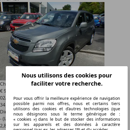
Nous utilisons des cookies pour
faciliter votre recherche.
Chevrolet Orlando
2.0 VCDI163 LTZ
€ 9 990
02/2012
Pour vous offrir la meilleure expérience de navigation
possible parmi nos offres, nous et certains tiers
34 628 km
utilisons des cookies et d’autres technologies (que
Diesel
nous désignons sous le terme générique de :
- (l/100 km)
« cookies ») dans le but de stocker des informations
sur les appareils et des données à caractère
2
,
8
personnel (par ex. les adresses IP) et d’y accéder.