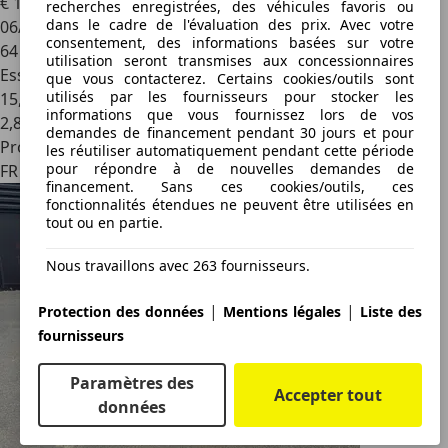
€ 18 900
recherches enregistrées, des véhicules favoris ou
dans le cadre de l'évaluation des prix. Avec votre
06/1989
consentement, des informations basées sur votre
64 000 km
utilisation seront transmises aux concessionnaires
Essence
que vous contacterez. Certains cookies/outils sont
utilisés par les fournisseurs pour stocker les
15,0 l/100 km (mixte)
informations que vous fournissez lors de vos
2
,
8
demandes de financement pendant 30 jours et pour
Professionnel
les réutiliser automatiquement pendant cette période
pour répondre à de nouvelles demandes de
FR 59310
financement. Sans ces cookies/outils, ces
fonctionnalités étendues ne peuvent être utilisées en
tout ou en partie.
Nous travaillons avec 263 fournisseurs.
|
|
Protection des données
Mentions légales
Liste des
fournisseurs
Paramètres des
Accepter tout
données