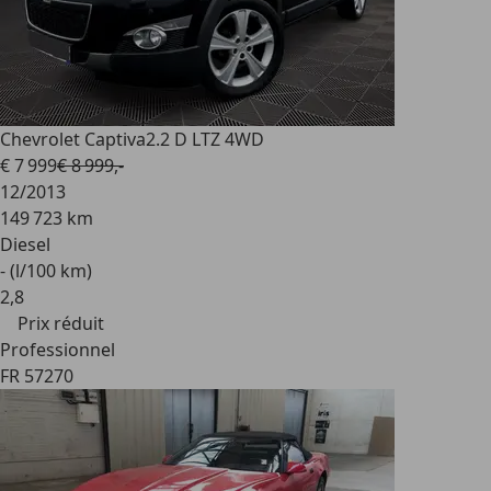
Chevrolet Captiva
2.2 D LTZ 4WD
€ 7 999
€ 8 999,-
12/2013
149 723 km
Diesel
- (l/100 km)
2
,
8
Prix réduit
Professionnel
FR 57270