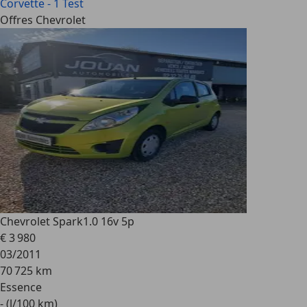
Corvette - 1 Test
Offres Chevrolet
Chevrolet Spark
1.0 16v 5p
€ 3 980
03/2011
70 725 km
Essence
- (l/100 km)