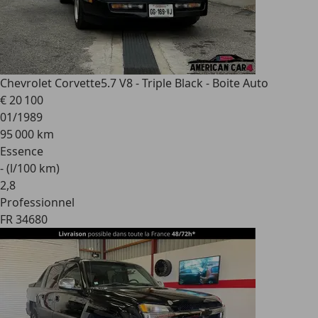
Chevrolet Corvette
5.7 V8 - Triple Black - Boite Auto
€ 20 100
01/1989
95 000 km
Essence
- (l/100 km)
2
,
8
Professionnel
FR 34680