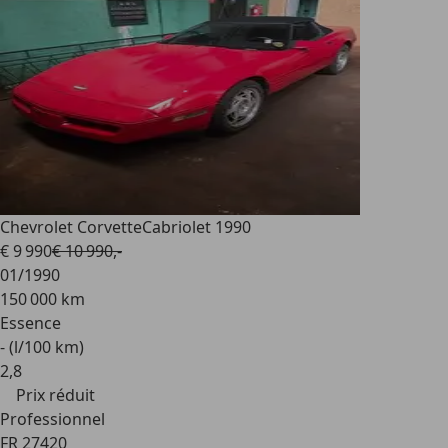
Chevrolet Corvette
Cabriolet 1990
€ 9 990
€ 10 990,-
01/1990
150 000 km
Essence
- (l/100 km)
2
,
8
Prix réduit
Professionnel
FR 27420