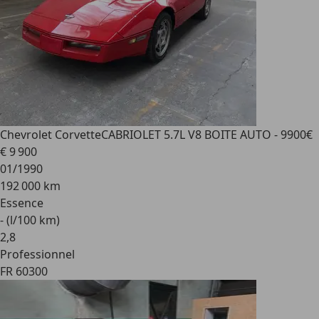
Chevrolet Corvette
CABRIOLET 5.7L V8 BOITE AUTO - 9900€
€ 9 900
01/1990
192 000 km
Essence
- (l/100 km)
2
,
8
Professionnel
FR 60300