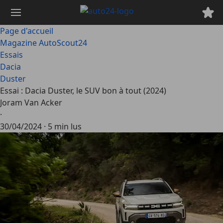
Passer
au
contenu
Page d'accueil
principal
Magazine AutoScout24
Essais
Dacia
Duster
Essai : Dacia Duster, le SUV bon à tout (2024)
Joram Van Acker
·
30/04/2024
·
5 min lus