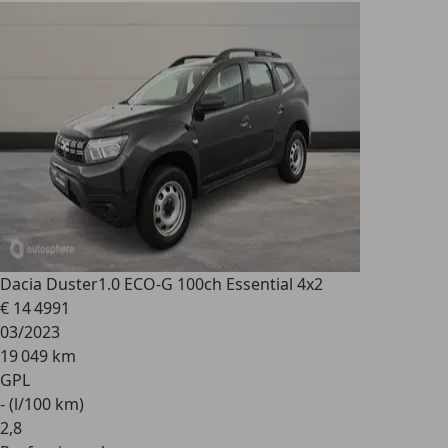
Dacia Duster
1.0 ECO-G 100ch Essential 4x2
€ 14 499
1
03/2023
19 049 km
GPL
- (l/100 km)
2
,
8