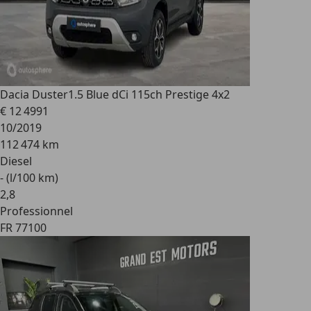
Dacia Duster
1.5 Blue dCi 115ch Prestige 4x2
€ 12 499
1
10/2019
112 474 km
Diesel
- (l/100 km)
2
,
8
Professionnel
FR 77100