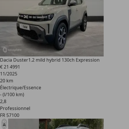
Dacia Duster
1.2 mild hybrid 130ch Expression
€ 21 499
1
11/2025
20 km
Électrique/Essence
- (l/100 km)
2
,
8
Professionnel
FR 57100