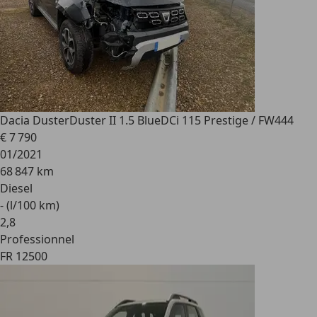
Dacia Duster
Duster II 1.5 BlueDCi 115 Prestige / FW444
€ 7 790
01/2021
68 847 km
Diesel
- (l/100 km)
2
,
8
Professionnel
FR 12500