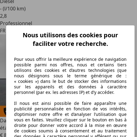
Diesel
- (l/100 km)
2
,
8
Professionnel
FR 57255
Nous utilisons des cookies pour
faciliter votre recherche.
Pour vous offrir la meilleure expérience de navigation
possible parmi nos offres, nous et certains tiers
utilisons des cookies et d’autres technologies (que
nous désignons sous le terme générique de :
« cookies ») dans le but de stocker des informations
sur les appareils et des données à caractère
personnel (par ex. les adresses IP) et d’y accéder.
Il nous est ainsi possible de faire apparaître une
publicité personnalisée en fonction de vos intérêts,
d’optimiser notre offre et d’analyser l’utilisation que
vous en faites. Veuillez cliquer sur le bouton en bas à
Dacia Duster
Phase 2 SUV 1.2 Tce 125 cv,Excellent
droite pour donner votre accord à la mise en œuvre
état,Finition Prestige,Garantie 12 Mois OFFERT INCLUS
de cookies soumis à consentement et au traitement
€ 8 990
des données à caractère personnel y afférent ou sur