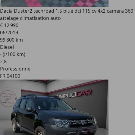
Dacia Duster
2 techroad 1.5 blue dci 115 cv 4x2 camera 360
attelage climatisation auto
€ 12 990
06/2019
99 800 km
Diesel
- (l/100 km)
2
,
8
Professionnel
FR 04100