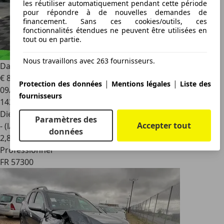
les réutiliser automatiquement pendant cette période
pour répondre à de nouvelles demandes de
financement. Sans ces cookies/outils, ces
fonctionnalités étendues ne peuvent être utilisées en
tout ou en partie.
Nous travaillons avec 263 fournisseurs.
Dacia Duster
1.5 DCI 110CH PRESTIGE 4X2 EURO6
€ 8 990
|
|
Protection des données
Mentions légales
Liste des
09/2015
fournisseurs
142 300 km
Diesel
Paramètres des
Accepter tout
- (l/100 km)
données
2
,
8
Professionnel
FR 57300