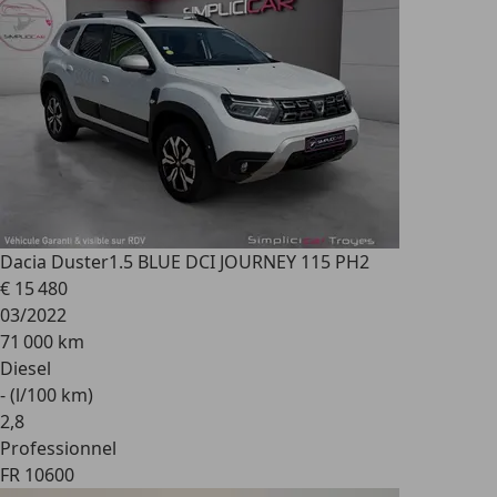
Dacia Duster
1.5 BLUE DCI JOURNEY 115 PH2
€ 15 480
03/2022
71 000 km
Diesel
- (l/100 km)
2
,
8
Professionnel
FR 10600