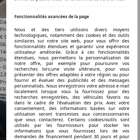
Fonctionnalités avancées de la page
Dacia Duster
Black Touch 1.5 dCi 110 EDC Boîte Auto Très
Propre
Nous et des tiers utilisons divers moyens
technologiques, notamment des cookies et des outils
€ 9 990
similaires sur notre site web, pour vous offrir des
06/2017
fonctionnalités étendues et garantir une expérience
146 000 km
utilisateur améliorée. Grâce à ces fonctionnalités
étendues, nous permettons la personnalisation de
Diesel
notre offre, par exemple pour poursuivre vos
- (l/100 km)
recherches lors;une visite ultérieure, pour vous
2
,
8
présenter des offres adaptées à votre région ou pour
fournir et évaluer des publicités et des messages
Professionnel
personnalisés. Nous enregistrons votre adresse e-mail
FR 57255
localement lorsque vous la fournissez pour des
recherches enregistrées, des véhicules favoris ou
dans le cadre de l'évaluation des prix. Avec votre
consentement, des informations basées sur votre
utilisation seront transmises aux concessionnaires
que vous contacterez. Certains cookies/outils sont
utilisés par les fournisseurs pour stocker les
informations que vous fournissez lors de vos
demandes de financement pendant 30 jours et pour