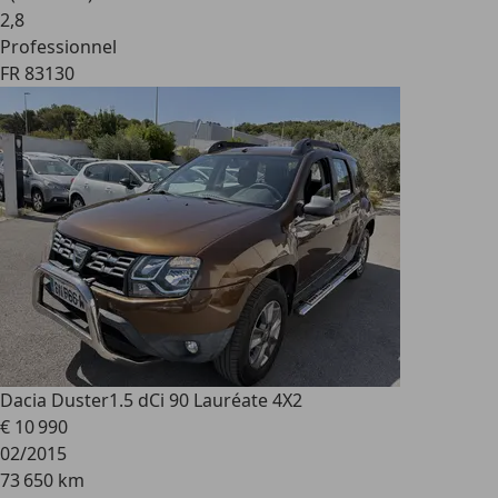
2
,
8
Professionnel
FR 83130
Dacia Duster
1.5 dCi 90 Lauréate 4X2
€ 10 990
02/2015
73 650 km