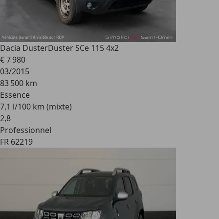
Dacia Duster
Duster SCe 115 4x2
€ 7 980
03/2015
83 500 km
Essence
7,1 l/100 km (mixte)
2
,
8
Professionnel
FR 62219