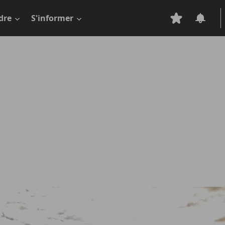
dre
S'informer