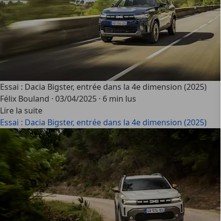
Essai : Dacia Bigster, entrée dans la 4e dimension (2025)
Félix Bouland
·
03/04/2025
·
6 min lus
Lire la suite
Essai : Dacia Bigster, entrée dans la 4e dimension (2025)