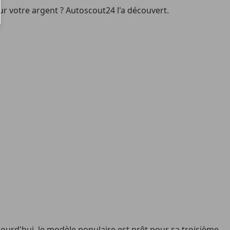
ur votre argent ? Autoscout24 l'a découvert.
ujourd'hui, le modèle populaire est prêt pour sa troisième