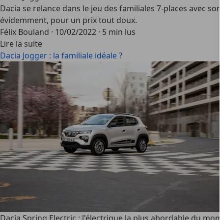
Dacia se relance dans le jeu des familiales 7-places avec 
évidemment, pour un prix tout doux.
Félix Bouland
·
10/02/2022
·
5 min lus
Lire la suite
Dacia Jogger : la familiale idéale ?
Dacia Spring Electric : l'électrique la plus abordable du m