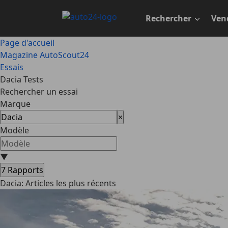
Passer
au
Rechercher
Ven
contenu
principal
Page d'accueil
Magazine AutoScout24
Essais
Dacia Tests
Rechercher un essai
Marque
×
Modèle
▼
7
Rapports
Dacia: Articles les plus récents