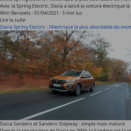
Avec la Spring Electric, Dacia a lancé la voiture électriqu
Wim Bervoets
·
01/04/2021
·
5 min lus
Lire la suite
Dacia Spring Electric : l'électrique la plus abordable du m
Dacia Sandero et Sandero Stepway : simple mais mature
Depuis la renaissance de Dacia en 2004, la Sandero est la vo