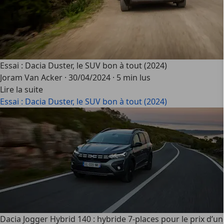
Essai : Dacia Duster, le SUV bon à tout (2024)
Joram Van Acker
·
30/04/2024
·
5 min lus
Lire la suite
Essai : Dacia Duster, le SUV bon à tout (2024)
Dacia Jogger Hybrid 140 : hybride 7-places pour le prix d’