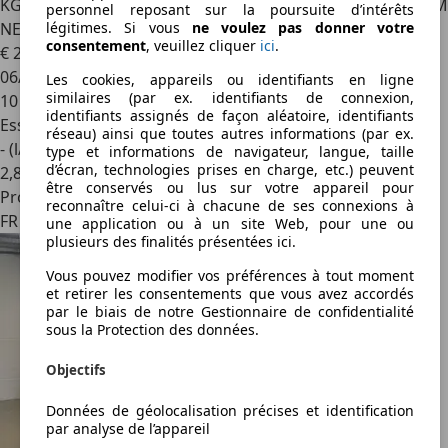
KGM Torres
1.5 T-GDI 2WD Road REGUL CARPLAY LANE CAM
personnel reposant sur la poursuite d’intérêts
légitimes. Si vous
ne voulez pas donner votre
NEUF
consentement
, veuillez cliquer
ici
.
€ 23 056
1
06/2025
Les cookies, appareils ou identifiants en ligne
similaires (par ex. identifiants de connexion,
10 km
identifiants assignés de façon aléatoire, identifiants
Essence
réseau) ainsi que toutes autres informations (par ex.
- (l/100 km)
type et informations de navigateur, langue, taille
d’écran, technologies prises en charge, etc.) peuvent
2
,
8
être conservés ou lus sur votre appareil pour
Professionnel
reconnaître celui-ci à chacune de ses connexions à
FR 57000
une application ou à un site Web, pour une ou
plusieurs des finalités présentées ici.
Vous pouvez modifier vos préférences à tout moment
et retirer les consentements que vous avez accordés
par le biais de notre Gestionnaire de confidentialité
sous la Protection des données.
Objectifs
Données de géolocalisation précises et identification
par analyse de l’appareil