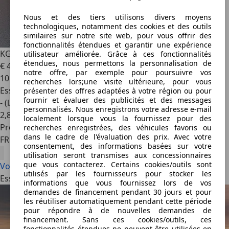
Nous et des tiers utilisons divers moyens
technologiques, notamment des cookies et des outils
similaires sur notre site web, pour vous offrir des
fonctionnalités étendues et garantir une expérience
KGM Actyon
Hybride Titanium plus ***Demowagen***
utilisateur améliorée. Grâce à ces fonctionnalités
étendues, nous permettons la personnalisation de
€ 40 990
notre offre, par exemple pour poursuivre vos
10 km
recherches lors;une visite ultérieure, pour vous
Essence
présenter des offres adaptées à votre région ou pour
fournir et évaluer des publicités et des messages
- (l/100 km)
personnalisés. Nous enregistrons votre adresse e-mail
2
,
8
localement lorsque vous la fournissez pour des
Professionnel
recherches enregistrées, des véhicules favoris ou
dans le cadre de l'évaluation des prix. Avec votre
FR 59000
consentement, des informations basées sur votre
utilisation seront transmises aux concessionnaires
que vous contacterez. Certains cookies/outils sont
Voir tout
utilisés par les fournisseurs pour stocker les
Essais: Articles les plus récents
informations que vous fournissez lors de vos
demandes de financement pendant 30 jours et pour
les réutiliser automatiquement pendant cette période
pour répondre à de nouvelles demandes de
financement. Sans ces cookies/outils, ces
fonctionnalités étendues ne peuvent être utilisées en