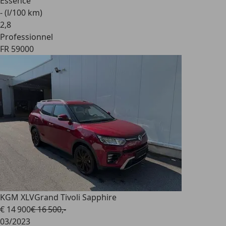
Essence
- (l/100 km)
2
,
8
Professionnel
FR 59000
KGM XLV
Grand Tivoli Sapphire
€ 14 900
€ 16 500,-
03/2023