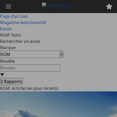
Passer
au
contenu
Page d'accueil
principal
Magazine AutoScout24
Essais
KGM Tests
Rechercher un essai
Marque
×
Modèle
▼
2
Rapports
KGM: Articles les plus récents