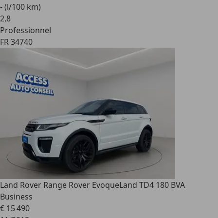
- (l/100 km)
2
,
8
Professionnel
FR 34740
Land Rover Range Rover Evoque
Land TD4 180 BVA
Business
€ 15 490