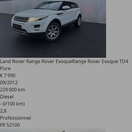
Land Rover Range Rover Evoque
Range Rover Evoque TD4
Pure
€ 7 990
09/2012
229 000 km
Diesel
- (l/100 km)
2
,
8
Professionnel
FR 52100