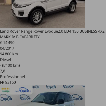
Land Rover Range Rover Evoque
2.0 ED4 150 BUSINESS 4X2
MARK IV E-CAPABILITY
€ 14 490
04/2017
94 800 km
Diesel
- (l/100 km)
2
,
8
Professionnel
FR 83160