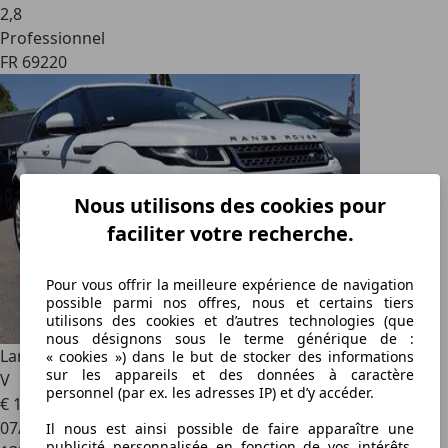
2
,
8
Professionnel
FR 69220
Nous utilisons des cookies pour
faciliter votre recherche.
Pour vous offrir la meilleure expérience de navigation
possible parmi nos offres, nous et certains tiers
utilisons des cookies et d’autres technologies (que
nous désignons sous le terme générique de :
Land Rover Range Rover Evoque
2.0 TD4 150 SE BVA MARK
« cookies ») dans le but de stocker des informations
sur les appareils et des données à caractère
V
personnel (par ex. les adresses IP) et d’y accéder.
€ 13 900
€ 15 400,-
07/2017
Il nous est ainsi possible de faire apparaître une
publicité personnalisée en fonction de vos intérêts,