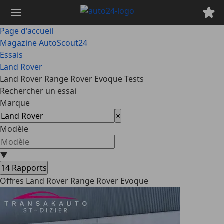
Passer
au
contenu
Page d'accueil
principal
Magazine AutoScout24
Essais
Land Rover
Land Rover Range Rover Evoque Tests
Rechercher un essai
Marque
×
Modèle
▼
14
Rapports
Offres Land Rover Range Rover Evoque