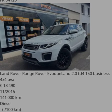
FR 84120
Land Rover Range Rover Evoque
Land 2.0 td4 150 business
4x4 bva
€ 13 490
11/2015
141 000 km
Diesel
- (l/100 km)