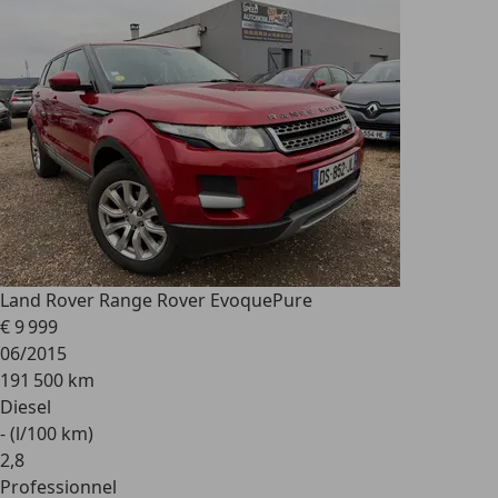
Land Rover Range Rover Evoque
Pure
€ 9 999
06/2015
191 500 km
Diesel
- (l/100 km)
2
,
8
Professionnel