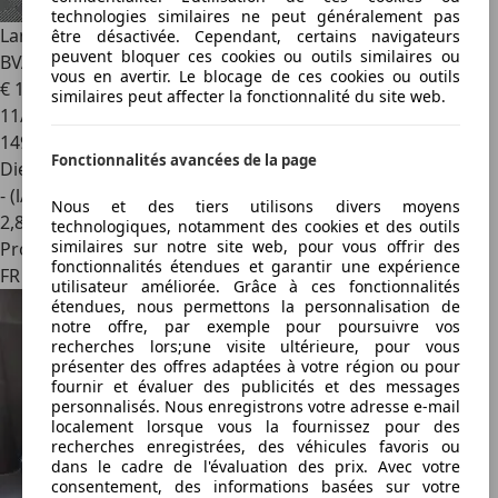
technologies similaires ne peut généralement pas
Land Rover Range Rover Evoque
2.2 TD4 16V DPF 4WD
être désactivée. Cependant, certains navigateurs
peuvent bloquer ces cookies ou outils similaires ou
BVA9 150 cv DYNAMIC
vous en avertir. Le blocage de ces cookies ou outils
€ 13 990
similaires peut affecter la fonctionnalité du site web.
11/2014
149 700 km
Fonctionnalités avancées de la page
Diesel
- (l/100 km)
Nous et des tiers utilisons divers moyens
2
,
8
technologiques, notamment des cookies et des outils
similaires sur notre site web, pour vous offrir des
Professionnel
fonctionnalités étendues et garantir une expérience
FR 06160
utilisateur améliorée. Grâce à ces fonctionnalités
étendues, nous permettons la personnalisation de
notre offre, par exemple pour poursuivre vos
recherches lors;une visite ultérieure, pour vous
présenter des offres adaptées à votre région ou pour
fournir et évaluer des publicités et des messages
personnalisés. Nous enregistrons votre adresse e-mail
localement lorsque vous la fournissez pour des
recherches enregistrées, des véhicules favoris ou
dans le cadre de l'évaluation des prix. Avec votre
consentement, des informations basées sur votre