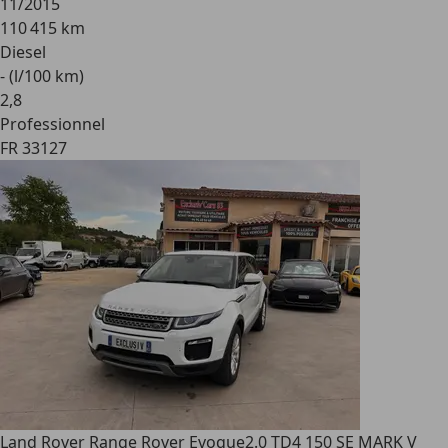
11/2015
110 415 km
Diesel
- (l/100 km)
2
,
8
Professionnel
FR 33127
Land Rover Range Rover Evoque
2.0 TD4 150 SE MARK V