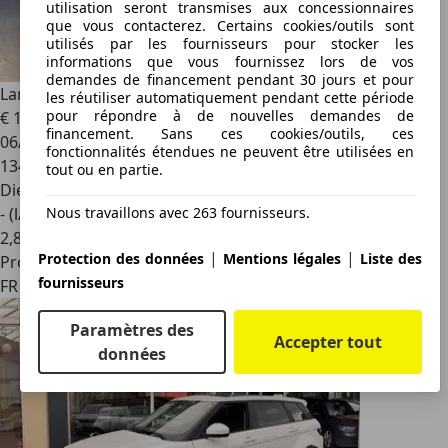
utilisation seront transmises aux concessionnaires
que vous contacterez. Certains cookies/outils sont
utilisés par les fournisseurs pour stocker les
informations que vous fournissez lors de vos
demandes de financement pendant 30 jours et pour
Land Rover Range Rover Evoque
2.2 SD4 190 PRESTIGE
les réutiliser automatiquement pendant cette période
pour répondre à de nouvelles demandes de
€ 13 990
financement. Sans ces cookies/outils, ces
06/2013
fonctionnalités étendues ne peuvent être utilisées en
134 000 km
tout ou en partie.
Diesel
Nous travaillons avec 263 fournisseurs.
- (l/100 km)
2
,
8
|
|
Protection des données
Mentions légales
Liste des
Professionnel
fournisseurs
FR 92100
Paramètres des
Accepter tout
données