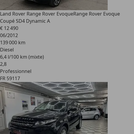
Land Rover Range Rover Evoque
Range Rover Evoque
Coupé SD4 Dynamic A
€ 12 490
06/2012
139 000 km
Diesel
6,4 l/100 km (mixte)
2
,
8
Professionnel
FR 59117