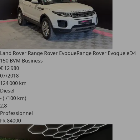
Land Rover Range Rover Evoque
Range Rover Evoque eD4
150 BVM Business
€ 12 980
07/2018
124 000 km
Diesel
- (l/100 km)
2
,
8
Professionnel
FR 84000