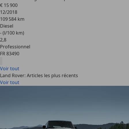
€ 15 900
12/2018
109 584 km
Diesel
- (l/100 km)
2
,
8
Professionnel
FR 83490
Voir tout
Land Rover: Articles les plus récents
Voir tout