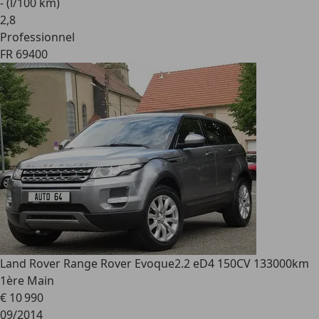
- (l/100 km)
2
,
8
Professionnel
FR 69400
Land Rover Range Rover Evoque
2.2 eD4 150CV 133000km
1ère Main
€ 10 990
09/2014