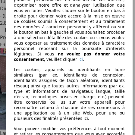
132 998 km
d’optimiser notre offre et d’analyser l’utilisation que
Diesel
vous en faites. Veuillez cliquer sur le bouton en bas à
- (l/100 km)
droite pour donner votre accord à la mise en œuvre
de cookies soumis à consentement et au traitement
2
,
8
des données à caractère personnel y afférent ou sur
Prix réduit
le bouton en bas à gauche si vous souhaitez procéder
Professionnel
à une sélection détaillée des cookies ou si vous voulez
vous opposer au traitement des données à caractère
FR 34740
personnel reposant sur la poursuite d’intérêts
légitimes. Si vous
ne voulez pas donner votre
consentement
, veuillez cliquer
ici
.
Les cookies, appareils ou identifiants en ligne
similaires (par ex. identifiants de connexion,
identifiants assignés de façon aléatoire, identifiants
réseau) ainsi que toutes autres informations (par ex.
type et informations de navigateur, langue, taille
d’écran, technologies prises en charge, etc.) peuvent
être conservés ou lus sur votre appareil pour
reconnaître celui-ci à chacune de ses connexions à
une application ou à un site Web, pour une ou
plusieurs des finalités présentées ici.
Vous pouvez modifier vos préférences à tout moment
Land Rover Range Rover Evoque
2,0 TD4 180 Cv 4X4
et retirer les consentements que vous avez accordés