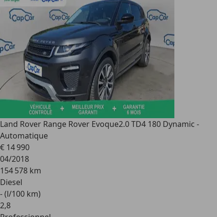
Land Rover Range Rover Evoque
2.0 TD4 180 Dynamic -
Automatique
€ 14 990
04/2018
154 578 km
Diesel
- (l/100 km)
2
,
8