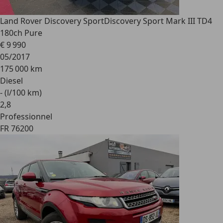
Land Rover Discovery Sport
Discovery Sport Mark III TD4
180ch Pure
€ 9 990
05/2017
175 000 km
Diesel
- (l/100 km)
2
,
8
Professionnel
FR 76200