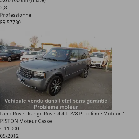
5,0 l/100 km (mixte)
2
,
8
Professionnel
FR 57730
Land Rover Range Rover
4.4 TDV8 Problème Moteur /
PISTON Moteur Casse
€ 11 000
05/2012