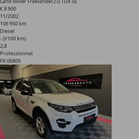
Land Rover Freelander
2.0 TD4 SE
€ 8 900
11/2002
106 950 km
Diesel
- (l/100 km)
2
,
8
Professionnel
FR 06800