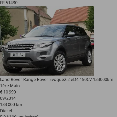
FR 51430
Land Rover Range Rover Evoque
2.2 eD4 150CV 133000km
1ère Main
€ 10 990
09/2014
133 000 km
Diesel