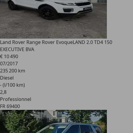
Land Rover Range Rover Evoque
LAND 2.0 TD4 150
EXECUTIVE BVA
€ 10 490
07/2017
235 200 km
Diesel
- (l/100 km)
2
,
8
Professionnel
FR 69400