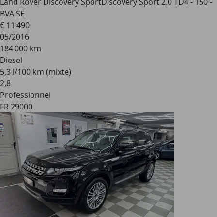
Land Rover Discovery Sport
Discovery Sport 2.0 TD4 - 150 -
BVA SE
€ 11 490
05/2016
184 000 km
Diesel
5,3 l/100 km (mixte)
2
,
8
Professionnel
FR 29000