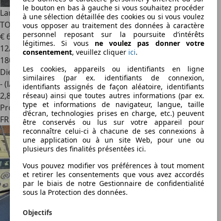
le bouton en bas à gauche si vous souhaitez procéder
Land Rover Freelander
Exceptionnel freeland. 2.2 SD4 S
à une sélection détaillée des cookies ou si vous voulez
TOUT TERRAIN faible km PAYE EN 4X
vous opposer au traitement des données à caractère
personnel reposant sur la poursuite d’intérêts
€ 6 490
légitimes. Si vous
ne voulez pas donner votre
12/2010
consentement
, veuillez cliquer
ici
.
180 800 km
Les cookies, appareils ou identifiants en ligne
Diesel
similaires (par ex. identifiants de connexion,
- (l/100 km)
identifiants assignés de façon aléatoire, identifiants
2
,
8
réseau) ainsi que toutes autres informations (par ex.
type et informations de navigateur, langue, taille
Professionnel
d’écran, technologies prises en charge, etc.) peuvent
FR 78440
être conservés ou lus sur votre appareil pour
reconnaître celui-ci à chacune de ses connexions à
une application ou à un site Web, pour une ou
plusieurs des finalités présentées ici.
Vous pouvez modifier vos préférences à tout moment
et retirer les consentements que vous avez accordés
par le biais de notre Gestionnaire de confidentialité
sous la Protection des données.
Objectifs