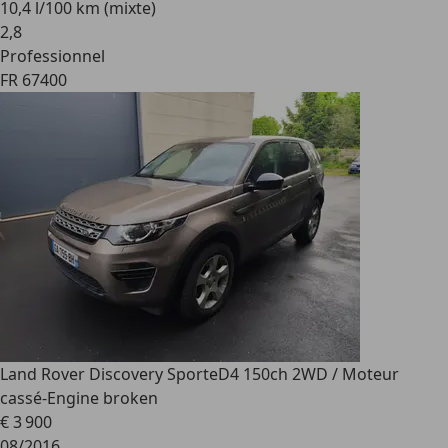
10,4 l/100 km (mixte)
2
,
8
Professionnel
FR 67400
Land Rover Discovery Sport
eD4 150ch 2WD / Moteur
cassé-Engine broken
€ 3 900
08/2016