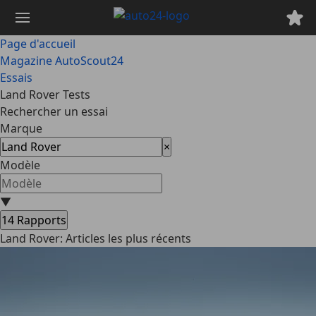
Passer
au
contenu
Page d'accueil
principal
Magazine AutoScout24
Essais
Land Rover Tests
Rechercher un essai
Marque
×
Modèle
▼
14
Rapports
Land Rover: Articles les plus récents