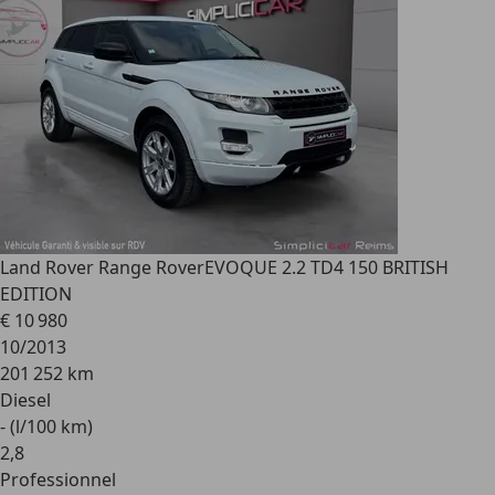
Land Rover Range Rover
EVOQUE 2.2 TD4 150 BRITISH
EDITION
€ 10 980
10/2013
201 252 km
Diesel
- (l/100 km)
2
,
8
Professionnel