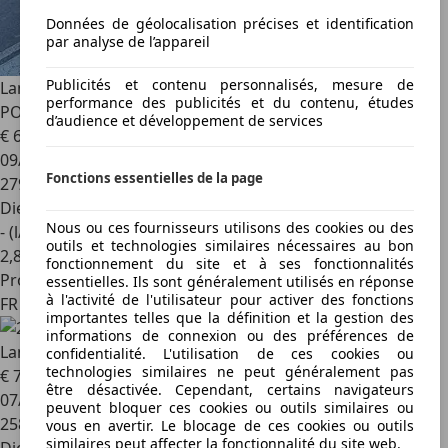
Données de géolocalisation précises et identification
par analyse de l’appareil
Publicités et contenu personnalisés, mesure de
Land Rover Range Rover Sport
SDV6 HSE *** REPRISE
performance des publicités et du contenu, études
POSSIBLE***
d’audience et développement de services
€ 6 990
09/2006
Fonctions essentielles de la page
279 850 km
Diesel
Nous ou ces fournisseurs utilisons des cookies ou des
- (l/100 km)
outils et technologies similaires nécessaires au bon
2
,
8
fonctionnement du site et à ses fonctionnalités
Professionnel
essentielles. Ils sont généralement utilisés en réponse
à l'activité de l'utilisateur pour activer des fonctions
FR 59720
importantes telles que la définition et la gestion des
informations de connexion ou des préférences de
Land Rover Freelander
2.2 TD4-e 160ch 4x4 XS Attelage
confidentialité. L'utilisation de ces cookies ou
technologies similaires ne peut généralement pas
€ 7 490
être désactivée. Cependant, certains navigateurs
07/2010
peuvent bloquer ces cookies ou outils similaires ou
258 000 km
vous en avertir. Le blocage de ces cookies ou outils
similaires peut affecter la fonctionnalité du site web.