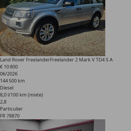
Land Rover Freelander
Freelander 2 Mark V TD4 S A
€ 10 800
06/2026
144 500 km
Diesel
8,0 l/100 km (mixte)
2
,
8
Particulier
FR 78870