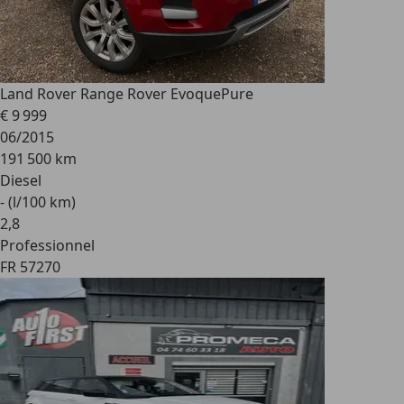
Land Rover Range Rover Evoque
Pure
€ 9 999
06/2015
191 500 km
Diesel
- (l/100 km)
2
,
8
Professionnel
FR 57270