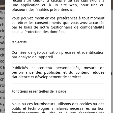
reconnaître celui-ci à chacune de ses connexions à
une application ou à un site Web, pour une ou
plusieurs des finalités présentées ici.
Sur la route
Vous pouvez modifier vos préférences à tout moment
50 % du poids sur chaque essieu, propulsion arrière, 218
et retirer les consentements que vous avez accordés
ch, double triangulation à l'arrière et mise au point sur le
par le biais de notre Gestionnaire de confidentialité
circuit d'Alfa Romeo à Balocco : le cahier des charges
sous la Protection des données.
dynamique de la B05 méritait qu'on s'y attarde
Objectifs
sérieusement. Il faut le dire : le résultat est à la hauteur de
ces promesses ! La B05 n'est pas une sportive déguisée en
Données de géolocalisation précises et identification
citadine raisonnable, mais une compacte dynamiquement
par analyse de l’appareil
cohérente, précise et engageante sans jamais basculer
dans l'inconfort.
Publicités et contenu personnalisés, mesure de
performance des publicités et du contenu, études
La motorisation répond avec franchise, sans brutalité, et le
d’audience et développement de services
châssis se montre d'une stabilité rassurante en courbe. Le
roulis est bien maîtrisé, la direction est correctement
calibrée, et la suspension absorbe les aspérités sans
Fonctions essentielles de la page
malmener les passagers. La parenté stylistique et
dynamique avec une future BMW Série 1 électrique n'est
Nous ou ces fournisseurs utilisons des cookies ou des
outils et technologies similaires nécessaires au bon
pas usurpée. Seul bémol : les assistances à la conduite –
fonctionnement du site et à ses fonctionnalités