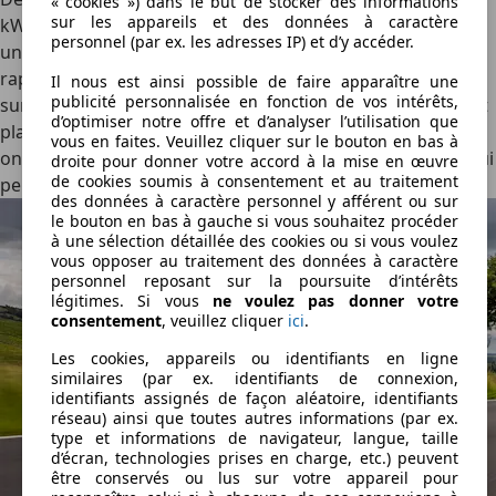
« cookies ») dans le but de stocker des informations
sur les appareils et des données à caractère
kWh (net) pour 401 km d’autonomie, ou 65 kWh (net) pour
personnel (par ex. les adresses IP) et d’y accéder.
une autonomie maximale de 482 km (WLTP). La charge
rapide monte à 156 kW sur la version d'entrée et à 174 kW
Il nous est ainsi possible de faire apparaître une
publicité personnalisée en fonction de vos intérêts,
sur la grande batterie, avec une courbe remarquablement
d’optimiser notre offre et d’analyser l’utilisation que
plate qui limite les temps d'arrêt à la borne. Pour le reste,
vous en faites. Veuillez cliquer sur le bouton en bas à
on trouve un chargeur bidirectionnel de 11 kW de série qui
droite pour donner votre accord à la mise en œuvre
de cookies soumis à consentement et au traitement
permet une fonction V2L jusqu’à 3,3 kW.
des données à caractère personnel y afférent ou sur
le bouton en bas à gauche si vous souhaitez procéder
à une sélection détaillée des cookies ou si vous voulez
vous opposer au traitement des données à caractère
personnel reposant sur la poursuite d’intérêts
légitimes. Si vous
ne voulez pas donner votre
consentement
, veuillez cliquer
ici
.
Les cookies, appareils ou identifiants en ligne
similaires (par ex. identifiants de connexion,
identifiants assignés de façon aléatoire, identifiants
réseau) ainsi que toutes autres informations (par ex.
type et informations de navigateur, langue, taille
d’écran, technologies prises en charge, etc.) peuvent
être conservés ou lus sur votre appareil pour