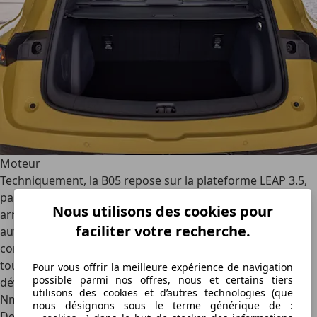
Moteur
Techniquement, la B05 repose sur la plateforme LEAP 3.5,
partagée avec le B10. Architecture 400 volts, propulsion
Nous utilisons des cookies pour
arrière exclusive et répartition des masses de 50:50 —
faciliter votre recherche.
autant d'éléments qui posent les bases d'un
comportement dynamique soigné avant même d'avoir
tourné la clé ou sélectionné un rapport. Le moteur,
Pour vous offrir la meilleure expérience de navigation
possible parmi nos offres, nous et certains tiers
développé en interne par Leapmotor, délivre 218 ch et 240
utilisons des cookies et d’autres technologies (que
Nm.
nous désignons sous le terme générique de :
Deux configurations de batterie structurent l'offre : 55