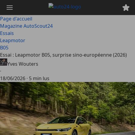
Passer
au
contenu
Page d'accueil
principal
Magazine AutoScout24
Essais
Leapmotor
B05
Essai : Leapmotor B05, surprise sino-européenne (2026)
Yves Wouters
·
18/06/2026
·
5 min lus