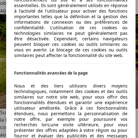
obligation européenne - peuvent se montrer intrusives et
essentielles. Ils sont généralement utilisés en réponse
agaçantes.
à l'activité de l'utilisateur pour activer des fonctions
importantes telles que la définition et la gestion des
informations de connexion ou des préférences de
confidentialité. L'utilisation de ces cookies ou
technologies similaires ne peut généralement pas
être désactivée. Cependant, certains navigateurs
peuvent bloquer ces cookies ou outils similaires ou
vous en avertir. Le blocage de ces cookies ou outils
similaires peut affecter la fonctionnalité du site web.
Fonctionnalités avancées de la page
Nous et des tiers utilisons divers moyens
technologiques, notamment des cookies et des outils
similaires sur notre site web, pour vous offrir des
fonctionnalités étendues et garantir une expérience
utilisateur améliorée. Grâce à ces fonctionnalités
Sur notre parcours d'essai, sans ménagement particulier,
étendues, nous permettons la personnalisation de
notre offre, par exemple pour poursuivre vos
la B05 Design à grande batterie a relevé une
recherches lors;une visite ultérieure, pour vous
consommation moyenne de 14,2 kWh/100 km, soit une
présenter des offres adaptées à votre région ou pour
autonomie réelle d'environ 457 km. Des chiffres qui
fournir et évaluer des publicités et des messages