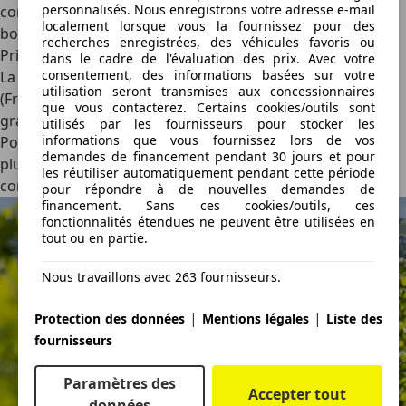
personnalisés. Nous enregistrons votre adresse e-mail
confirment que Leapmotor ne s'est pas contenté de faire
localement lorsque vous la fournissez pour des
bonne figure sur sa fiche technique.
recherches enregistrées, des véhicules favoris ou
Prix
dans le cadre de l'évaluation des prix. Avec votre
consentement, des informations basées sur votre
La B05 Life avec la petite batterie débute à 26 900 €
utilisation seront transmises aux concessionnaires
(France : 25 400 €), tandis que la version Design avec
que vous contacterez. Certains cookies/outils sont
grande batterie est affichée à 30 900 € (France : 27 400 €).
utilisés par les fournisseurs pour stocker les
informations que vous fournissez lors de vos
Pour ce tarif, presque tout est compris : pompe à chaleur,
demandes de financement pendant 30 jours et pour
plus de 400 km d'autonomie, équipement technologique
les réutiliser automatiquement pendant cette période
complet. La seule option est la couleur de carrosserie…
pour répondre à de nouvelles demandes de
financement. Sans ces cookies/outils, ces
fonctionnalités étendues ne peuvent être utilisées en
tout ou en partie.
Nous travaillons avec 263 fournisseurs.
|
|
Protection des données
Mentions légales
Liste des
fournisseurs
Paramètres des
Accepter tout
données