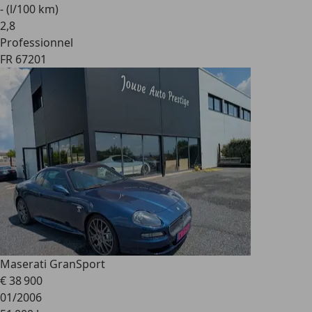
- (l/100 km)
2
,
8
Professionnel
FR 67201
Maserati GranSport
€ 38 900
01/2006