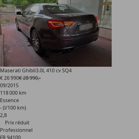
Maserati Ghibli
3.0L 410 cv SQ4
€ 26 990
€ 28 990,-
09/2015
118 000 km
Essence
- (l/100 km)
2
,
8
Prix réduit
Professionnel
FR 94100