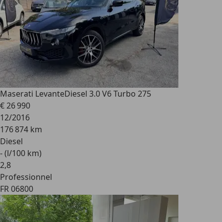
Maserati Levante
Diesel 3.0 V6 Turbo 275
€ 26 990
12/2016
176 874 km
Diesel
- (l/100 km)
2
,
8
Professionnel
FR 06800