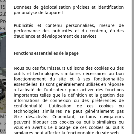
15,7 l/100 km (mixte)
Données de géolocalisation précises et identification
par analyse de l’appareil
2
,
8
Professionnel
Publicités et contenu personnalisés, mesure de
FR 78680
performance des publicités et du contenu, études
d’audience et développement de services
Fonctions essentielles de la page
Nous ou ces fournisseurs utilisons des cookies ou des
outils et technologies similaires nécessaires au bon
fonctionnement du site et à ses fonctionnalités
essentielles. Ils sont généralement utilisés en réponse
à l'activité de l'utilisateur pour activer des fonctions
importantes telles que la définition et la gestion des
informations de connexion ou des préférences de
confidentialité. L'utilisation de ces cookies ou
technologies similaires ne peut généralement pas
Maserati Ghibli
3.0 V6 275CH START/STOP DIESEL
être désactivée. Cependant, certains navigateurs
peuvent bloquer ces cookies ou outils similaires ou
€ 29 990
€ 31 990,-
vous en avertir. Le blocage de ces cookies ou outils
07/2016
similaires peut affecter la fonctionnalité du site web.