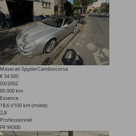
Maserati Spyder
Cambiocorsa
€ 34 500
03/2002
85 000 km
Essence
18,6 l/100 km (mixte)
2
,
8
Professionnel
FR 94300