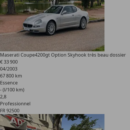
Maserati Coupe
4200gt Option Skyhook très beau dossier
€ 33 900
04/2003
67 800 km
Essence
- (l/100 km)
2
,
8
Professionnel
FR 92500