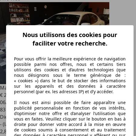
Nous utilisons des cookies pour
faciliter votre recherche.
Pour vous offrir la meilleure expérience de navigation
possible parmi nos offres, nous et certains tiers
utilisons des cookies et d’autres technologies (que
nous désignons sous le terme générique de :
« cookies ») dans le but de stocker des informations
sur les appareils et des données à caractère
Maserati Ghibli
3,0 V6 Diesel 275ch
personnel (par ex. les adresses IP) et d’y accéder.
€ 29 900
06/2015
Il nous est ainsi possible de faire apparaître une
publicité personnalisée en fonction de vos intérêts,
83 900 km
d’optimiser notre offre et d’analyser l’utilisation que
Diesel
vous en faites. Veuillez cliquer sur le bouton en bas à
- (l/100 km)
droite pour donner votre accord à la mise en œuvre
de cookies soumis à consentement et au traitement
2
,
8
des données à caractère personnel y afférent ou sur