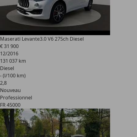
Maserati Levante
3.0 V6 275ch Diesel
€ 31 900
12/2016
131 037 km
Diesel
- (l/100 km)
2
,
8
Nouveau
Professionnel
FR 45000