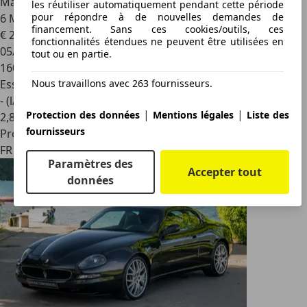
Maserati Levante
3.0 ESSENCE 430 CV S Q4 BVA - GARANTIE
les réutiliser automatiquement pendant cette période
pour répondre à de nouvelles demandes de
6 MOIS OFFERTE
financement. Sans ces cookies/outils, ces
€ 29 990
fonctionnalités étendues ne peuvent être utilisées en
05/2018
tout ou en partie.
160 000 km
Nous travaillons avec 263 fournisseurs.
Essence
- (l/100 km)
|
|
Protection des données
Mentions légales
Liste des
2
,
8
fournisseurs
Professionnel
FR 34130
Paramètres des
Accepter tout
données