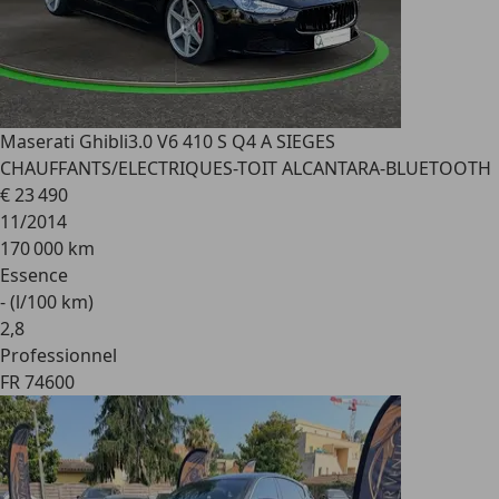
Maserati Ghibli
3.0 V6 410 S Q4 A SIEGES
CHAUFFANTS/ELECTRIQUES-TOIT ALCANTARA-BLUETOOTH
€ 23 490
11/2014
170 000 km
Essence
- (l/100 km)
2
,
8
Professionnel
FR 74600