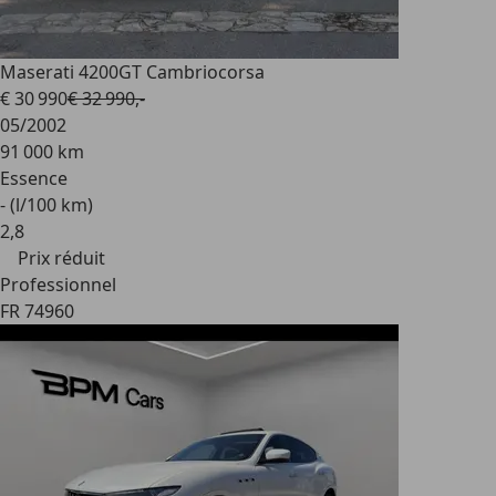
Maserati 4200
GT Cambriocorsa
€ 30 990
€ 32 990,-
05/2002
91 000 km
Essence
- (l/100 km)
2
,
8
Prix réduit
Professionnel
FR 74960