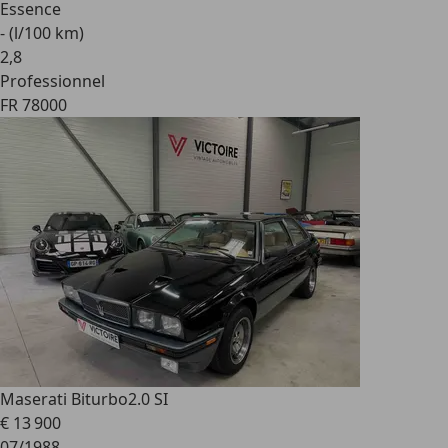
Essence
- (l/100 km)
2
,
8
Professionnel
FR 78000
Maserati Biturbo
2.0 SI
€ 13 900
07/1988