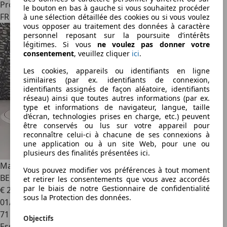
Professionnel
le bouton en bas à gauche si vous souhaitez procéder
FR 31600
à une sélection détaillée des cookies ou si vous voulez
vous opposer au traitement des données à caractère
personnel reposant sur la poursuite d’intérêts
légitimes. Si vous
ne voulez pas donner votre
consentement
, veuillez cliquer
ici
.
Les cookies, appareils ou identifiants en ligne
similaires (par ex. identifiants de connexion,
identifiants assignés de façon aléatoire, identifiants
réseau) ainsi que toutes autres informations (par ex.
type et informations de navigateur, langue, taille
d’écran, technologies prises en charge, etc.) peuvent
être conservés ou lus sur votre appareil pour
reconnaître celui-ci à chacune de ses connexions à
une application ou à un site Web, pour une ou
plusieurs des finalités présentées ici.
Maserati Quattroporte
Quattroporte 4.7 V8 - BVA 2009
Vous pouvez modifier vos préférences à tout moment
BERLINE S PHASE 2
et retirer les consentements que vous avez accordés
par le biais de notre Gestionnaire de confidentialité
€ 29 980
sous la Protection des données.
01/2009
71 230 km
Objectifs
Essence