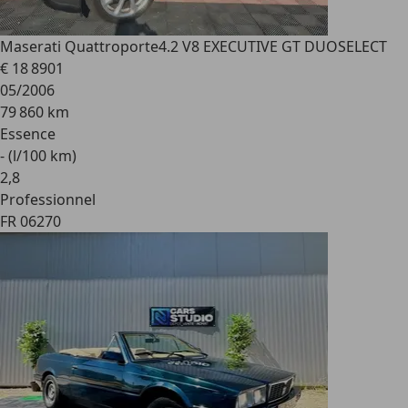
Maserati Quattroporte
4.2 V8 EXECUTIVE GT DUOSELECT
€ 18 890
1
05/2006
79 860 km
Essence
- (l/100 km)
2
,
8
Professionnel
FR 06270