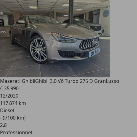
Maserati Ghibli
Ghibli 3.0 V6 Turbo 275 D GranLusso
€ 35 990
12/2020
117 874 km
Diesel
- (l/100 km)
2
,
8
Professionnel