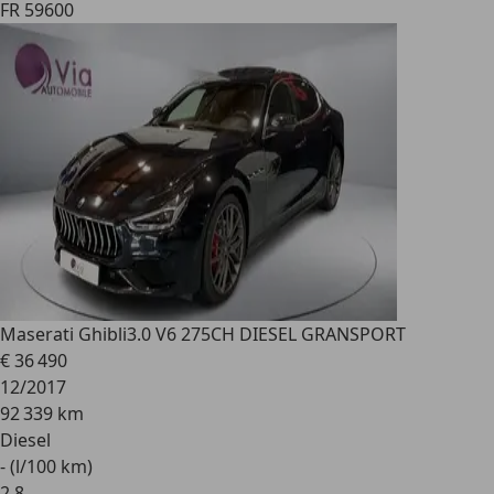
FR 59600
Maserati Ghibli
3.0 V6 275CH DIESEL GRANSPORT
€ 36 490
12/2017
92 339 km
Diesel
- (l/100 km)
2
,
8