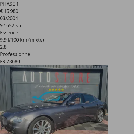
PHASE 1
€ 15 980
03/2004
97 652 km
Essence
9,9 l/100 km (mixte)
2
,
8
Professionnel
FR 78680