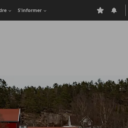
dre
S'informer