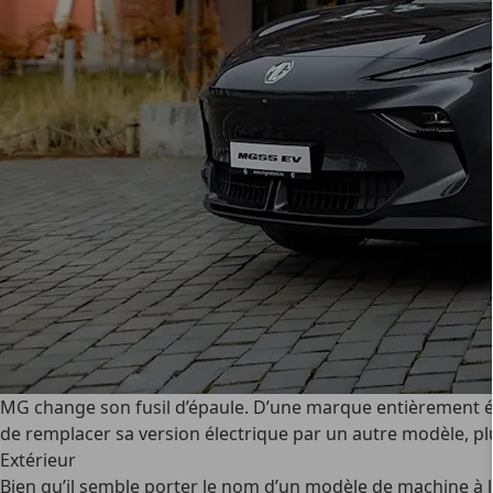
MG change son fusil d’épaule. D’une marque entièrement éle
de remplacer sa version électrique par un autre modèle, pl
Extérieur
Bien qu’il semble porter le nom d’un modèle de machine à 