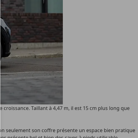
croissance. Taillant à 4,47 m, il est 15 cm plus long que
on seulement son coffre présente un espace bien pratique
r présente bel et bien des caves à pieds utilisable,