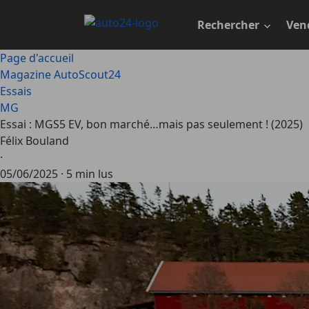
Passer
au
Rechercher
Ven
contenu
principal
Page d'accueil
Magazine AutoScout24
Essais
MG
Essai : MGS5 EV, bon marché…mais pas seulement ! (2025)
Félix Bouland
·
05/06/2025
·
5 min lus