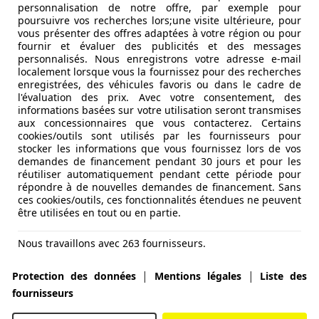
personnalisation de notre offre, par exemple pour
poursuivre vos recherches lors;une visite ultérieure, pour
vous présenter des offres adaptées à votre région ou pour
fournir et évaluer des publicités et des messages
personnalisés. Nous enregistrons votre adresse e-mail
localement lorsque vous la fournissez pour des recherches
enregistrées, des véhicules favoris ou dans le cadre de
l'évaluation des prix. Avec votre consentement, des
informations basées sur votre utilisation seront transmises
aux concessionnaires que vous contacterez. Certains
cookies/outils sont utilisés par les fournisseurs pour
stocker les informations que vous fournissez lors de vos
demandes de financement pendant 30 jours et pour les
réutiliser automatiquement pendant cette période pour
répondre à de nouvelles demandes de financement. Sans
ces cookies/outils, ces fonctionnalités étendues ne peuvent
être utilisées en tout ou en partie.
Nous travaillons avec 263 fournisseurs.
S EV. Cependant, le nouveau venu en profite pour opérer une 
, l’un des plus grands du segment.
|
|
Protection des données
Mentions légales
Liste des
fournisseurs
uveau MGS5 EV joue dans une tout autre gamme que le ZS. N
espace royal pour les passagers arrière. En sus, ce crossove