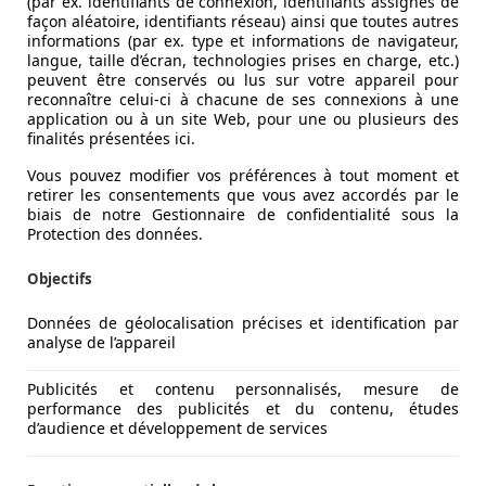
(par ex. identifiants de connexion, identifiants assignés de
façon aléatoire, identifiants réseau) ainsi que toutes autres
informations (par ex. type et informations de navigateur,
langue, taille d’écran, technologies prises en charge, etc.)
peuvent être conservés ou lus sur votre appareil pour
reconnaître celui-ci à chacune de ses connexions à une
application ou à un site Web, pour une ou plusieurs des
finalités présentées ici.
Vous pouvez modifier vos préférences à tout moment et
retirer les consentements que vous avez accordés par le
biais de notre Gestionnaire de confidentialité sous la
Protection des données.
Objectifs
Données de géolocalisation précises et identification par
analyse de l’appareil
Publicités et contenu personnalisés, mesure de
ctrique, elle se veut désormais multi-énergies. Alors que 
performance des publicités et du contenu, études
us grand et plus compétant. Voici le MGS5 EV.
d’audience et développement de services
laver, le nouveau MGS5 EV marque un changement pour la mar