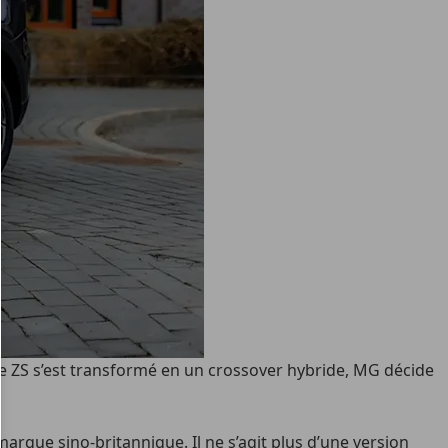
le ZS s’est transformé en un crossover hybride, MG décide
que sino-britannique. Il ne s’agit plus d’une version