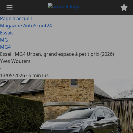
Passer
au
contenu
Page d'accueil
principal
Magazine AutoScout24
Essais
MG
MG4
Essai : MG4 Urban, grand espace à petit prix (2026)
Yves Wouters
·
13/05/2026
·
6 min lus