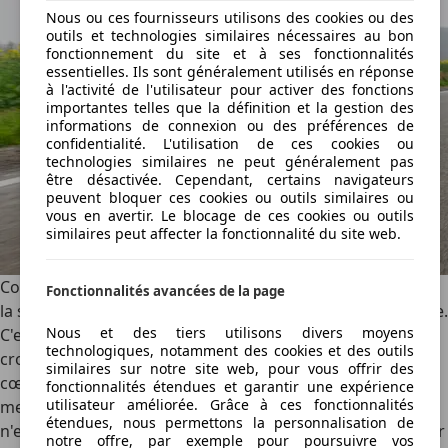
Nous ou ces fournisseurs utilisons des cookies ou des
outils et technologies similaires nécessaires au bon
fonctionnement du site et à ses fonctionnalités
essentielles. Ils sont généralement utilisés en réponse
à l'activité de l'utilisateur pour activer des fonctions
importantes telles que la définition et la gestion des
informations de connexion ou des préférences de
confidentialité. L'utilisation de ces cookies ou
technologies similaires ne peut généralement pas
être désactivée. Cependant, certains navigateurs
peuvent bloquer ces cookies ou outils similaires ou
vous en avertir. Le blocage de ces cookies ou outils
similaires peut affecter la fonctionnalité du site web.
Comme la MG4 Urban est relativement légère (1,5 tonne),
Fonctionnalités avancées de la page
la suspension n'est pas constamment mise à rude épreuve.
Nous et des tiers utilisons divers moyens
C'est une compacte mieux amortie que la plupart des
technologiques, notamment des cookies et des outils
crossovers électriques. Est-ce que cela fait battre notre
similaires sur notre site web, pour vous offrir des
cœur plus fort ? Non. L'insonorisation pourrait-elle être
fonctionnalités étendues et garantir une expérience
utilisateur améliorée. Grâce à ces fonctionnalités
meilleure à grande vitesse ? Oui. Mais encore une fois : ce
étendues, nous permettons la personnalisation de
n'est pas l'objectif de cette MG4 Urban. C'est la petite sœur
notre offre, par exemple pour poursuivre vos