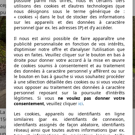
possible parmi nos offres, nous et certains tiers
cependant, on s'en tient à deux batteries LFP et deux
utilisons des cookies et d’autres technologies (que
nous désignons sous le terme générique de :
puissances.
« cookies ») dans le but de stocker des informations
sur les appareils et des données à caractère
personnel (par ex. les adresses IP) et d’y accéder.
Il nous est ainsi possible de faire apparaître une
publicité personnalisée en fonction de vos intérêts,
d’optimiser notre offre et d’analyser l’utilisation que
vous en faites. Veuillez cliquer sur le bouton en bas à
droite pour donner votre accord à la mise en œuvre
de cookies soumis à consentement et au traitement
des données à caractère personnel y afférent ou sur
le bouton en bas à gauche si vous souhaitez procéder
à une sélection détaillée des cookies ou si vous voulez
vous opposer au traitement des données à caractère
personnel reposant sur la poursuite d’intérêts
légitimes. Si vous
ne voulez pas donner votre
consentement
, veuillez cliquer
ici
.
La version de base est équipée d'un moteur électrique de
Les cookies, appareils ou identifiants en ligne
150 ch et d'une batterie de 41,9 kWh (net), offrant une
similaires (par ex. identifiants de connexion,
identifiants assignés de façon aléatoire, identifiants
autonomie de 325 km (WLTP). Pas suffisant ? Il existe alors
réseau) ainsi que toutes autres informations (par ex.
une version « grande autonomie » qui porte la puissance