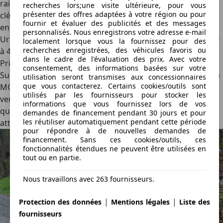
raisonnable de la MG4, avec une faible consommation à la
recherches lors;une visite ultérieure, pour vous
présenter des offres adaptées à votre région ou pour
clé. Nous avons enregistré une consommation comprise
fournir et évaluer des publicités et des messages
entre 12,8 kWh/100 km et 14,9 kWh/100 km avec la MG4
personnalisés. Nous enregistrons votre adresse e-mail
Urban 54 kWh, ce qui correspond à une autonomie de 350
localement lorsque vous la fournissez pour des
recherches enregistrées, des véhicules favoris ou
à 415 km.
dans le cadre de l'évaluation des prix. Avec votre
Prix
consentement, des informations basées sur votre
Suivez bien : bien que plus grande et plus spacieuse que la
utilisation seront transmises aux concessionnaires
que vous contacterez. Certains cookies/outils sont
MG4 standard, cette MG4 Urban est moins chère. La
utilisés par les fournisseurs pour stocker les
version de base coûte 26 990 € (France : 24 995 €), tandis
informations que vous fournissez lors de vos
que la grande batterie demandera un supplément pour
demandes de financement pendant 30 jours et pour
les réutiliser automatiquement pendant cette période
atteindre son prix de base de 30 990 € (France : 27 495 €).
pour répondre à de nouvelles demandes de
financement. Sans ces cookies/outils, ces
fonctionnalités étendues ne peuvent être utilisées en
tout ou en partie.
Nous travaillons avec 263 fournisseurs.
|
|
Protection des données
Mentions légales
Liste des
fournisseurs