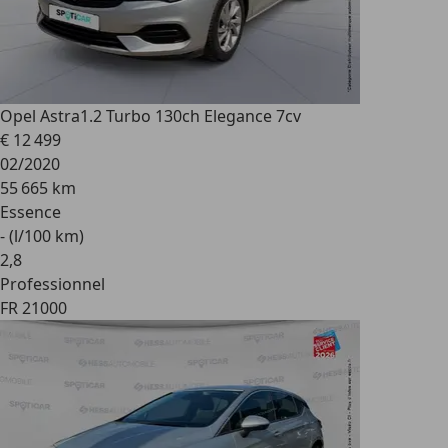
Opel Astra
1.2 Turbo 130ch Elegance 7cv
€ 12 499
02/2020
55 665 km
Essence
- (l/100 km)
2
,
8
Professionnel
FR 21000