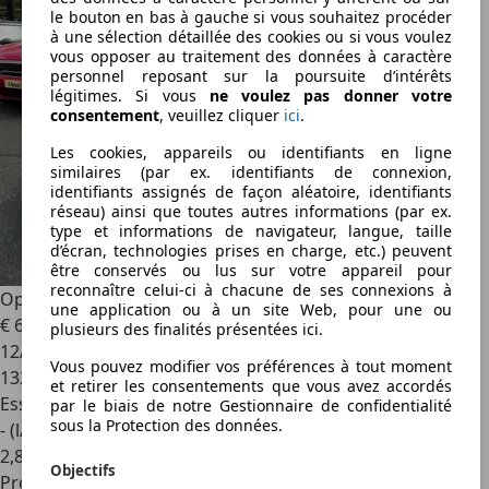
le bouton en bas à gauche si vous souhaitez procéder
à une sélection détaillée des cookies ou si vous voulez
vous opposer au traitement des données à caractère
personnel reposant sur la poursuite d’intérêts
légitimes. Si vous
ne voulez pas donner votre
consentement
, veuillez cliquer
ici
.
Les cookies, appareils ou identifiants en ligne
similaires (par ex. identifiants de connexion,
identifiants assignés de façon aléatoire, identifiants
réseau) ainsi que toutes autres informations (par ex.
type et informations de navigateur, langue, taille
d’écran, technologies prises en charge, etc.) peuvent
être conservés ou lus sur votre appareil pour
reconnaître celui-ci à chacune de ses connexions à
Opel Astra
2.0 CDTI160 FAP COSMO BA
une application ou à un site Web, pour une ou
€ 6 990
plusieurs des finalités présentées ici.
12/2010
Vous pouvez modifier vos préférences à tout moment
132 392 km
et retirer les consentements que vous avez accordés
Essence
par le biais de notre Gestionnaire de confidentialité
sous la Protection des données.
- (l/100 km)
2
,
8
Objectifs
Professionnel