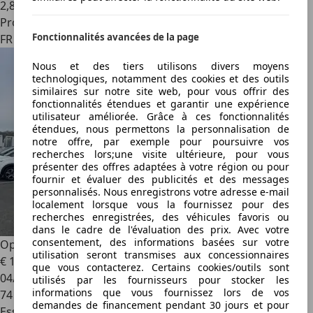
2
,
8
Professionnel
Fonctionnalités avancées de la page
FR 57300
Nous et des tiers utilisons divers moyens
technologiques, notamment des cookies et des outils
similaires sur notre site web, pour vous offrir des
fonctionnalités étendues et garantir une expérience
utilisateur améliorée. Grâce à ces fonctionnalités
étendues, nous permettons la personnalisation de
notre offre, par exemple pour poursuivre vos
recherches lors;une visite ultérieure, pour vous
présenter des offres adaptées à votre région ou pour
fournir et évaluer des publicités et des messages
personnalisés. Nous enregistrons votre adresse e-mail
localement lorsque vous la fournissez pour des
recherches enregistrées, des véhicules favoris ou
dans le cadre de l'évaluation des prix. Avec votre
consentement, des informations basées sur votre
Opel Astra
1.2 TURBO 130CH ELEGANCE BUSINESS BVA8
utilisation seront transmises aux concessionnaires
€ 14 990
que vous contacterez. Certains cookies/outils sont
04/2023
utilisés par les fournisseurs pour stocker les
informations que vous fournissez lors de vos
74 234 km
demandes de financement pendant 30 jours et pour
Essence