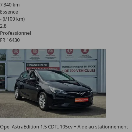
7 340 km
Essence
- (l/100 km)
2
,
8
Professionnel
FR 16430
Opel Astra
Edition 1.5 CDTI 105cv + Aide au stationnement