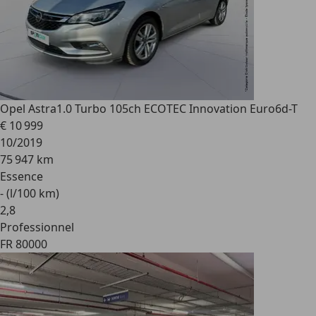
Opel Astra
1.0 Turbo 105ch ECOTEC Innovation Euro6d-T
€ 10 999
10/2019
75 947 km
Essence
- (l/100 km)
2
,
8
Professionnel
FR 80000