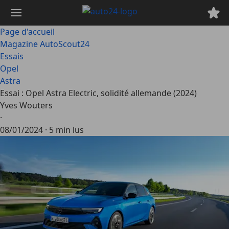
Passer
au
contenu
Page d'accueil
principal
Magazine AutoScout24
Essais
Opel
Astra
Essai : Opel Astra Electric, solidité allemande (2024)
Yves Wouters
·
08/01/2024
·
5 min lus