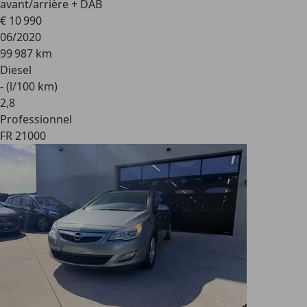
avant/arrière + DAB
€ 10 990
06/2020
99 987 km
Diesel
- (l/100 km)
2
,
8
Professionnel
FR 21000