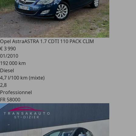
Opel Astra
ASTRA 1.7 CDTI 110 PACK CLIM
€ 3 990
01/2010
192 000 km
Diesel
4,7 l/100 km (mixte)
2
,
8
Professionnel
FR 58000