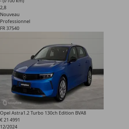
- (l/100 km)
2
,
8
Nouveau
Professionnel
FR 37540
Opel Astra
1.2 Turbo 130ch Edition BVA8
€ 21 499
1
12/2024