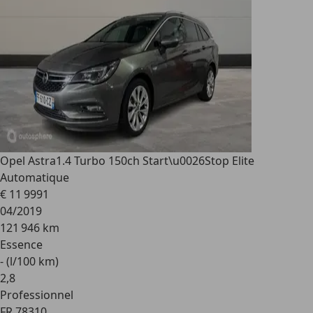
Opel Astra
1.4 Turbo 150ch Start\u0026Stop Elite
Automatique
€ 11 999
1
04/2019
121 946 km
Essence
- (l/100 km)
2
,
8
Professionnel
FR 78310