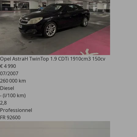
Opel Astra
H TwinTop 1.9 CDTi 1910cm3 150cv
€ 4 990
07/2007
260 000 km
Diesel
- (l/100 km)
2
,
8
Professionnel
FR 92600