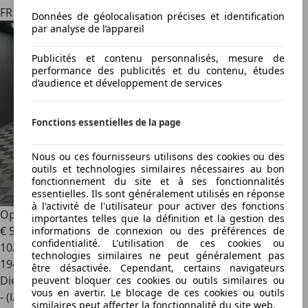
FR 77144
Données de géolocalisation précises et identification
par analyse de l’appareil
Publicités et contenu personnalisés, mesure de
performance des publicités et du contenu, études
d’audience et développement de services
Fonctions essentielles de la page
Nous ou ces fournisseurs utilisons des cookies ou des
outils et technologies similaires nécessaires au bon
fonctionnement du site et à ses fonctionnalités
essentielles. Ils sont généralement utilisés en réponse
à l'activité de l'utilisateur pour activer des fonctions
Opel Astra
1.6 CDTI 136CH COSMO START\u0026STOP
importantes telles que la définition et la gestion des
€ 5 890
informations de connexion ou des préférences de
confidentialité. L'utilisation de ces cookies ou
10/2015
technologies similaires ne peut généralement pas
194 270 km
être désactivée. Cependant, certains navigateurs
Diesel
peuvent bloquer ces cookies ou outils similaires ou
vous en avertir. Le blocage de ces cookies ou outils
- (l/100 km)
similaires peut affecter la fonctionnalité du site web.