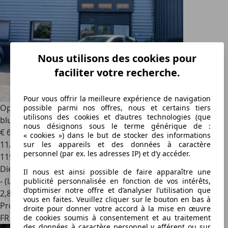
Nous utilisons des cookies pour
faciliter votre recherche.
Pour vous offrir la meilleure expérience de navigation
Opel Astra
1.6 CDTI 110ch ECOFLEX Caméra de recul,
possible parmi nos offres, nous et certains tiers
utilisons des cookies et d’autres technologies (que
bluetooth
nous désignons sous le terme générique de :
€ 6 490
« cookies ») dans le but de stocker des informations
11/2014
sur les appareils et des données à caractère
personnel (par ex. les adresses IP) et d’y accéder.
119 000 km
Diesel
Il nous est ainsi possible de faire apparaître une
- (l/100 km)
publicité personnalisée en fonction de vos intérêts,
d’optimiser notre offre et d’analyser l’utilisation que
2
,
8
vous en faites. Veuillez cliquer sur le bouton en bas à
Professionnel
droite pour donner votre accord à la mise en œuvre
FR 69800
de cookies soumis à consentement et au traitement
des données à caractère personnel y afférent ou sur