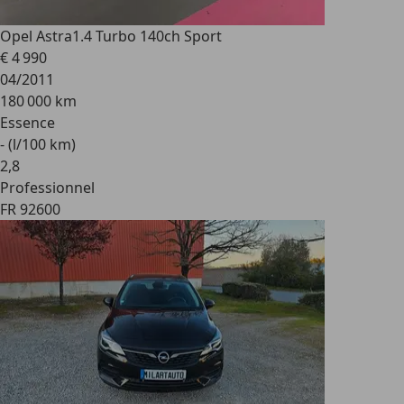
Opel Astra
1.4 Turbo 140ch Sport
€ 4 990
04/2011
180 000 km
Essence
- (l/100 km)
2
,
8
Professionnel
FR 92600