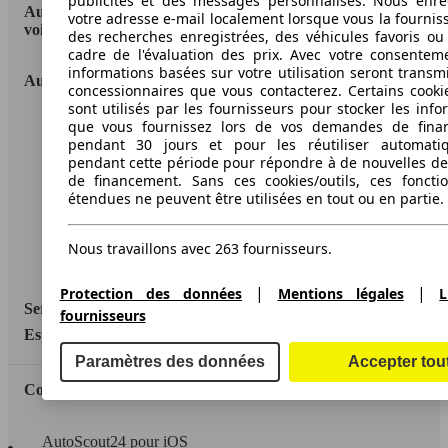
publicités et des messages personnalisés. Nous enre
AutoScout24: la plus grande plateforme en ligne de
votre adresse e-mail localement lorsque vous la fournis
voitures en Europe
des recherches enregistrées, des véhicules favoris ou
cadre de l'évaluation des prix. Avec votre consentem
informations basées sur votre utilisation seront transm
AutoScout24
concessionnaires que vous contacterez. Certains cookie
sont utilisés par les fournisseurs pour stocker les info
que vous fournissez lors de vos demandes de fina
A propos d'AutoScout24
pendant 30 jours et pour les réutiliser automati
Conditions d'utilisation
pendant cette période pour répondre à de nouvelles 
de financement. Sans ces cookies/outils, ces fonctio
Informations légales
étendues ne peuvent être utilisées en tout ou en partie.
Protection des données
Nous travaillons avec 263 fournisseurs.
Accessibility Statement
|
|
Protection des données
Mentions légales
L
Service
fournisseurs
Espace Pro
Paramètres des données
Accepter tou
Contact
AutoScout24 pour iOS