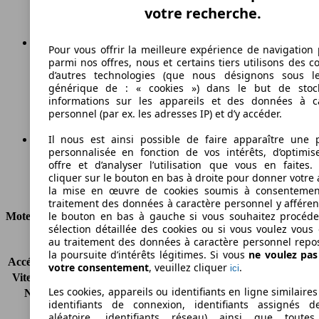
votre recherche.
Pour vous offrir la meilleure expérience de navigation 
parmi nos offres, nous et certains tiers utilisons des c
162 g/km
d’autres technologies (que nous désignons sous l
générique de : « cookies ») dans le but de stoc
Émissions de CO2 (combinées)*
informations sur les appareils et des données à c
personnel (par ex. les adresses IP) et d’y accéder.
Il nous est ainsi possible de faire apparaître une p
personnalisée en fonction de vos intérêts, d’optimis
Ø 6.1 l/100km
offre et d’analyser l’utilisation que vous en faites. 
cliquer sur le bouton en bas à droite pour donner votre 
Consommation
la mise en œuvre de cookies soumis à consentemen
traitement des données à caractère personnel y afféren
le bouton en bas à gauche si vous souhaitez procéd
Moteur et Puissance
sélection détaillée des cookies ou si vous voulez vous
au traitement des données à caractère personnel repo
KW (CH)
220 kW (300 PS)
la poursuite d’intérêts légitimes. Si vous
ne voulez pa
Accélération (0-100 km/h)
5.7s
votre consentement
, veuillez cliquer
.
ici
Vitesse maximale (km/h)
250 km/h
Les cookies, appareils ou identifiants en ligne similaires
Nombre de vitesses
8
identifiants de connexion, identifiants assignés 
Couple
600 nm
aléatoire, identifiants réseau) ainsi que toutes