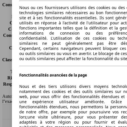
Consommation
Nous ou ces fournisseurs utilisons des cookies ou des o
technologies similaires nécessaires au bon fonctionn
Émissions de CO2*
162 g/km (komb.)
site et à ses fonctionnalités essentielles. Ils sont gén
utilisés en réponse à l'activité de l'utilisateur pour ac
Consommation (ville)
7.9 l/100km
fonctions importantes telles que la définition et la ges
Consommation (route)
5.1 l/100km
informations de connexion ou des préféren
Consommation (combinée)*
6.1 l/100km
confidentialité. L'utilisation de ces cookies ou tech
Classe d'émissions
Euro 5
similaires ne peut généralement pas être désa
Capacité du réservoir
70 l
Cependant, certains navigateurs peuvent bloquer ces
ou outils similaires ou vous en avertir. Le blocage de ce
ou outils similaires peut affecter la fonctionnalité du sit
Classes d'assurance
Tous risques
-
Fonctionnalités avancées de la page
Risques partiels
-
Responsabilité civile
-
Nous et des tiers utilisons divers moyens technol
HSN/TSN
n.c./FW710
notamment des cookies et des outils similaires sur no
web, pour vous offrir des fonctionnalités étendues et 
AutoScout24 France SAS décline toute responsabilité concernant
une expérience utilisateur améliorée. Grâc
l''exactitude des indications fournies.
fonctionnalités étendues, nous permettons la personna
de notre offre, par exemple pour poursuivre vos re
Haut
lors;une visite ultérieure, pour vous présenter de
adaptées à votre région ou pour fournir et éval