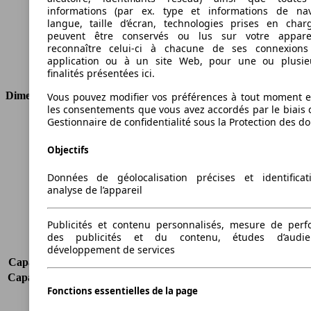
Cylindrée
2993 ccm
informations (par ex. type et informations de nav
Carburant
Diesel
langue, taille d’écran, technologies prises en charg
peuvent être conservés ou lus sur votre appare
Cylindres
6
reconnaître celui-ci à chacune de ses connexion
Transmission
Boîte automatique
application ou à un site Web, pour une ou plusie
Type de traction
Propulsion arrière
finalités présentées ici.
Dimensions
Vous pouvez modifier vos préférences à tout moment et
les consentements que vous avez accordés par le biais 
Gestionnaire de confidentialité sous la Protection des d
Longueur
4899 mm
Hauteur
1464 mm
Objectifs
Largeur
1860 mm
Empattement
2968 mm
Données de géolocalisation précises et identifica
Poids maximum
2360 kg
analyse de l’appareil
Charge maximale
535 kg
Portes
4
Publicités et contenu personnalisés, mesure de per
Sièges
5
des publicités et du contenu, études d’audi
Charge sur toit
90 kg
développement de services
Capacité de remorquage (sans freins)
750 kg
Capacité de remorquage (avec freins)
2000 kg
Fonctions essentielles de la page
Volume du coffre
520 l