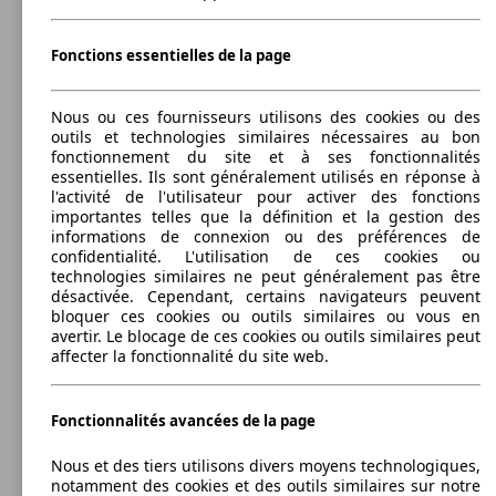
Afficher les variantes
135 KW
Ø 4.
(306 PS)
l/10
520d 184ch 127g
(184 PS)
l/10
Fonctions essentielles de la page
135 KW
Ø 5.
Touring 520d 184ch
(184 PS)
l/10
Nous ou ces fournisseurs utilisons des cookies ou des
outils et technologies similaires nécessaires au bon
190 KW
Ø 5.
fonctionnement du site et à ses fonctionnalités
530d xDrive 258 ch
(258 PS)
l/10
essentielles. Ils sont généralement utilisés en réponse à
135 KW
Ø 4.
520d 184ch 128g
l'activité de l'utilisateur pour activer des fonctions
(184 PS)
l/10
importantes telles que la définition et la gestion des
informations de connexion ou des préférences de
135 KW
Ø 4.
Touring 520d 184ch 129g
confidentialité. L'utilisation de ces cookies ou
(184 PS)
l/10
technologies similaires ne peut généralement pas être
désactivée. Cependant, certains navigateurs peuvent
bloquer ces cookies ou outils similaires ou vous en
230 KW
Ø 5.
535d 313 ch
avertir. Le blocage de ces cookies ou outils similaires peut
(313 PS)
l/10
135 KW
Ø 4.
affecter la fonctionnalité du site web.
520d 184ch 129g
(184 PS)
l/10
135 KW
Ø 4.
Fonctionnalités avancées de la page
Touring 520d 184ch 130g
(184 PS)
l/10
Nous et des tiers utilisons divers moyens technologiques,
Break
notamment des cookies et des outils similaires sur notre
2009 - 2013
BMW
SERIE 5 GRAN TURISMO F07 (07/2009-07/201