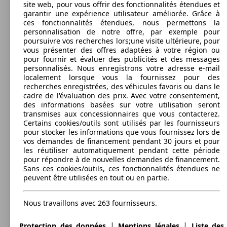
230 KW
Ø 5.
site web, pour vous offrir des fonctionnalités étendues et
535d xDrive 313 ch
(313 PS)
l/10
garantir une expérience utilisateur améliorée. Grâce à
135 KW
Ø 4.
Diesel
Dim. (L/l/h):
520d 184ch 130g
ces fonctionnalités étendues, nous permettons la
(184 PS)
l/10
à partir de 4998 x 1901 x 1559 mm
personnalisation de notre offre, par exemple pour
Puissance:
Model Version
poursuivre vos recherches lors;une visite ultérieure, pour
135 - 330 KW (184 - 450 PS)
135 KW
Ø 5.
Touring 520d 184ch 133g
vous présenter des offres adaptées à votre région ou
Portes:
(184 PS)
l/10
pour fournir et évaluer des publicités et des messages
5
personnalisés. Nous enregistrons votre adresse e-mail
Sièges:
Leistung
Ver
localement lorsque vous la fournissez pour des
5
280 KW
Ø 6.
recherches enregistrées, des véhicules favoris ou dans le
M550d xDrive 381 ch
Coffre:
(381 PS)
l/10
150 KW
Ø 6.
cadre de l'évaluation des prix. Avec votre consentement,
440 - 1700 Litres
525d 204ch
(204 PS)
l/10
des informations basées sur votre utilisation seront
Capacité de remorquage:
transmises aux concessionnaires que vous contacterez.
750 - 2100 kg
Certains cookies/outils sont utilisés par les fournisseurs
Afficher les variantes
135 KW
Ø 5.
Touring 520d 184ch 134g
pour stocker les informations que vous fournissez lors de
3 afficher plus de variantes
(184 PS)
l/10
vos demandes de financement pendant 30 jours et pour
les réutiliser automatiquement pendant cette période
135 KW
Ø 5.
pour répondre à de nouvelles demandes de financement.
TOURING 520D 184ch N1
(184 PS)
l/10
Sans ces cookies/outils, ces fonctionnalités étendues ne
160 KW
Ø 4.
peuvent être utilisées en tout ou en partie.
525d 218ch 126g
(218 PS)
l/10
Nous travaillons avec 263 fournisseurs.
135 KW
Ø 5.
Touring 520d 184ch 136g
(184 PS)
l/10
|
|
Protection des données
Mentions légales
Liste des