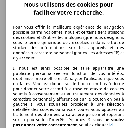
à partir de 4907 x 1860 x 1462 mm
Touring M550d xDrive 381 ch
Nous utilisons des cookies pour
(381 PS)
l/10
340 KW
Ø 8.
Puissance:
M550i xDrive 462 ch BVA8
Model Version
(462 PS)
l/10
faciliter votre recherche.
135 - 299 KW (184 - 407 PS)
Portes:
5
140 KW
Ø 4.
520d 190 ch
Pour vous offrir la meilleure expérience de navigation
Sièges:
2 afficher plus de variantes
(190 PS)
l/10
Leistung
Ver
possible parmi nos offres, nous et certains tiers utilisons
5
des cookies et d’autres technologies (que nous désignons
Coffre:
sous le terme générique de : « cookies ») dans le but de
560 - 1670 Litres
stocker des informations sur les appareils et des
Capacité de remorquage:
390 KW
Ø 9.
données à caractère personnel (par ex. les adresses IP) et
M550i xDrive 530 ch BVA8
750 - 2000 kg
(530 PS)
l/10
d’y accéder.
Afficher les variantes
Il nous est ainsi possible de faire apparaître une
135 KW
Ø 4.
520d xDrive 184 ch
publicité personnalisée en fonction de vos intérêts,
(184 PS)
l/10
135 KW
Ø 4.
d’optimiser notre offre et d’analyser l’utilisation que vous
520d 184ch
(184 PS)
l/10
Essence
en faites. Veuillez cliquer sur le bouton en bas à droite
Autres
pour donner votre accord à la mise en œuvre de cookies
soumis à consentement et au traitement des données à
Model Version
Model Version
caractère personnel y afférent ou sur le bouton en bas à
gauche si vous souhaitez procéder à une sélection
détaillée des cookies ou si vous voulez vous opposer au
140 KW
Ø 4.
traitement des données à caractère personnel reposant
520d xDrive 190 ch
Leistung
Ver
Leistung
Ver
(190 PS)
l/10
sur la poursuite d’intérêts légitimes. Si vous
ne voulez
135 KW
Ø 4.
520d 184ch 119g EfficientDynamics Edition
pas donner votre consentement
, veuillez cliquer
.
ici
(184 PS)
l/10