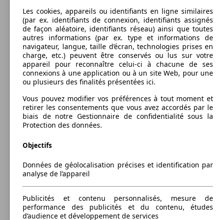
Les cookies, appareils ou identifiants en ligne similaires
(par ex. identifiants de connexion, identifiants assignés
de façon aléatoire, identifiants réseau) ainsi que toutes
autres informations (par ex. type et informations de
navigateur, langue, taille d’écran, technologies prises en
160 KW
Ø 4.
charge, etc.) peuvent être conservés ou lus sur votre
525d 218 ch
180 KW
Ø 6.
135 KW
Ø 1.
(218 PS)
l/10
appareil pour reconnaître celui-ci à chacune de ses
Touring 528i 245 ch
135 KW
Ø 4.
530e iPerformance 252 ch BVA8
(245 PS)
l/10
520d 184ch 123g
(184 PS)
l/10
connexions à une application ou à un site Web, pour une
(184 PS)
l/10
ou plusieurs des finalités présentées ici.
Break
2010 - 2011
BMW
SERIE 5 TOURING F11 N1 (06/2010-03/2011)
Vous pouvez modifier vos préférences à tout moment et
retirer les consentements que vous avez accordés par le
Diesel
Dim. (L/l/h):
biais de notre Gestionnaire de confidentialité sous la
à partir de 4907 x 1860 x 1462 mm
Protection des données.
160 KW
Ø 5.
Puissance:
Model Version
525d xDrive 218 ch
180 KW
Ø 6.
135 KW
Ø 2.
(218 PS)
l/10
135 - 221 KW (184 - 300 PS)
Touring 528i xDrive 245 ch
135 KW
Ø 4.
530e xDrive iPerformance 252 ch BVA8
Objectifs
(245 PS)
l/10
520d 184ch 125g
(184 PS)
l/10
Portes:
(184 PS)
l/10
5
Données de géolocalisation précises et identification par
Sièges:
Leistung
Ver
analyse de l’appareil
5
Coffre:
560 - 1670 Litres
Publicités et contenu personnalisés, mesure de
Capacité de remorquage:
performance des publicités et du contenu, études
190 KW
Ø 5.
750 - 2000 kg
530d 258 ch
225 KW
Ø 8.
d’audience et développement de services
(258 PS)
l/10
Touring 535i xDrive 306 ch