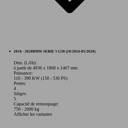
Break
2016 - 2020
BMW
SERIE 5 G30 (10/2016-05/2020)
Diesel
Dim. (L/l/h):
à partir de 4936 x 1868 x 1467 mm
Puissance:
Model Version
110 - 390 KW (150 - 530 PS)
Portes:
4
Sièges:
Leistung
Ver
5
Capacité de remorquage:
750 - 2000 kg
Afficher les variantes