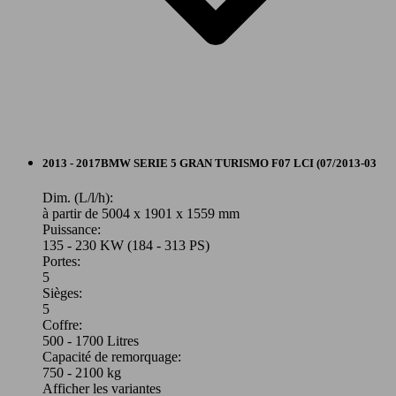
235 KW
Ø 5.
540d xDrive 320 ch BVA8
(320 PS)
l/10
140 KW
Ø 4.
520d 190 ch BVM6
(190 PS)
l/10
Break
2013 - 2017
BMW
SERIE 5 GRAN TURISMO F07 LCI (07/2013-03
Diesel
Dim. (L/l/h):
à partir de 5004 x 1901 x 1559 mm
294 KW
Ø 6.
Puissance:
Model Version
M550d xDrive 400 ch BVA8
(400 PS)
l/10
135 - 230 KW (184 - 313 PS)
140 KW
Ø 3.
520d Efficient Dynamics 190 ch BVA8
Portes:
(190 PS)
l/10
5
Sièges:
Leistung
Ver
5
Coffre:
Essence
500 - 1700 Litres
Capacité de remorquage:
Model Version
750 - 2100 kg
Afficher les variantes
140 KW
Ø 4.