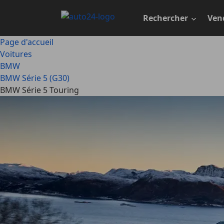
Passer
au
Rechercher
Ven
contenu
principal
Page d'accueil
Voitures
BMW
BMW Série 5 (G30)
BMW Série 5 Touring