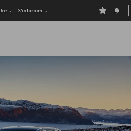
dre
S'informer