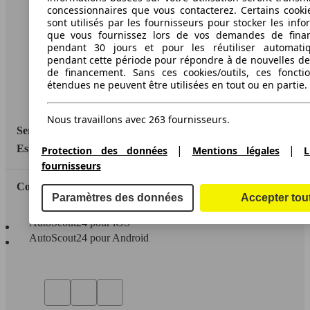
A propos d'AutoScout24
concessionnaires que vous contacterez. Certains cookie
sont utilisés par les fournisseurs pour stocker les info
Conditions d'utilisation
que vous fournissez lors de vos demandes de fina
pendant 30 jours et pour les réutiliser automati
Informations légales
pendant cette période pour répondre à de nouvelles 
de financement. Sans ces cookies/outils, ces fonctio
Protection des données
étendues ne peuvent être utilisées en tout ou en partie.
Accessibility Statement
Nous travaillons avec 263 fournisseurs.
Service
|
|
Espace Pro
Protection des données
Mentions légales
L
fournisseurs
Contact
Paramètres des données
Accepter tou
AutoScout24 pour iOS
AutoScout24 pour Android