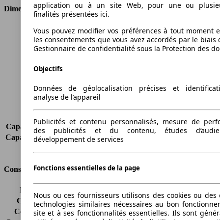
application ou à un site Web, pour une ou plusie
Dimensions
finalités présentées ici.
Longueur
4907 mm
Vous pouvez modifier vos préférences à tout moment et
les consentements que vous avez accordés par le biais 
Hauteur
1462 mm
Gestionnaire de confidentialité sous la Protection des d
Largeur
1860 mm
Empattement
2968 mm
Objectifs
Poids maximum
2475 kg
Charge maximale
575 kg
Données de géolocalisation précises et identifica
Portes
5
analyse de l’appareil
Sièges
5
Charge sur toit
90 kg
Publicités et contenu personnalisés, mesure de per
Capacité de remorquage (sans freins)
750 kg
des publicités et du contenu, études d’audi
Capacité de remorquage (avec freins)
2000 kg
développement de services
Volume du coffre
560 - 1670 l
Fonctions essentielles de la page
Consommation
Émissions de CO2*
148 g/km (komb.)
Nous ou ces fournisseurs utilisons des cookies ou des o
Consommation (ville)
6.7 l/100km
technologies similaires nécessaires au bon fonctionn
Consommation (route)
5.0 l/100km
site et à ses fonctionnalités essentielles. Ils sont gén