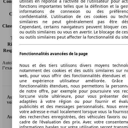
utilisés en réponse à l'activité de l'utilisateur pour ac
Consommation (combinée)*
5.6 l/100km
fonctions importantes telles que la définition et la ges
Classe d'émissions
Euro 5
informations de connexion ou des préféren
Capacité du réservoir
70 l
confidentialité. L'utilisation de ces cookies ou tech
similaires ne peut généralement pas être désa
Classes d'assurance
Cependant, certains navigateurs peuvent bloquer ces
ou outils similaires ou vous en avertir. Le blocage de ce
ou outils similaires peut affecter la fonctionnalité du sit
Tous risques
-
Risques partiels
-
Responsabilité civile
-
Fonctionnalités avancées de la page
HSN/TSN
n.c./XB710
AutoScout24 France SAS décline toute responsabilité concernant
Nous et des tiers utilisons divers moyens technol
l''exactitude des indications fournies.
notamment des cookies et des outils similaires sur no
web, pour vous offrir des fonctionnalités étendues et 
Haut
une expérience utilisateur améliorée. Grâc
fonctionnalités étendues, nous permettons la personna
de notre offre, par exemple pour poursuivre vos re
lors;une visite ultérieure, pour vous présenter de
AutoScout24: la plus grande plateforme en ligne de
adaptées à votre région ou pour fournir et éval
voitures en Europe
publicités et des messages personnalisés. Nous enre
votre adresse e-mail localement lorsque vous la fournis
des recherches enregistrées, des véhicules favoris ou
AutoScout24
cadre de l'évaluation des prix. Avec votre consentem
informations basées sur votre utilisation seront transm