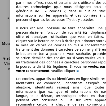
Émissions de CO2 (combinées)*
parmi nos offres, nous et certains tiers utilisons des c
d’autres technologies (que nous désignons sous l
générique de : « cookies ») dans le but de stoc
informations sur les appareils et des données à c
personnel (par ex. les adresses IP) et d’y accéder.
Ø 5.6 l/100km
Il nous est ainsi possible de faire apparaître une p
personnalisée en fonction de vos intérêts, d’optimis
Consommation
offre et d’analyser l’utilisation que vous en faites. 
cliquer sur le bouton en bas à droite pour donner votre 
Moteur et Puissance
la mise en œuvre de cookies soumis à consentemen
traitement des données à caractère personnel y afféren
KW (CH)
230 kW (313 PS)
le bouton en bas à gauche si vous souhaitez procéd
sélection détaillée des cookies ou si vous voulez vous
Accélération (0-100 km/h)
5.5s
au traitement des données à caractère personnel repo
Vitesse maximale (km/h)
250 km/h
la poursuite d’intérêts légitimes. Si vous
ne voulez pa
Nombre de vitesses
8
votre consentement
, veuillez cliquer
.
ici
Couple
630 nm
Les cookies, appareils ou identifiants en ligne similaires
Cylindrée
2993 ccm
identifiants de connexion, identifiants assignés 
Carburant
Diesel
aléatoire, identifiants réseau) ainsi que toutes
Cylindres
6
informations (par ex. type et informations de nav
Transmission
Boîte automatique
langue, taille d’écran, technologies prises en charg
peuvent être conservés ou lus sur votre appare
Type de traction
Propulsion arrière
reconnaître celui-ci à chacune de ses connexion