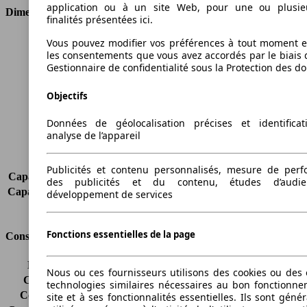
application ou à un site Web, pour une ou plusie
Dimensions
finalités présentées ici.
Longueur
4907 mm
Vous pouvez modifier vos préférences à tout moment et
les consentements que vous avez accordés par le biais 
Hauteur
1462 mm
Gestionnaire de confidentialité sous la Protection des d
Largeur
1860 mm
Empattement
2968 mm
Objectifs
Poids maximum
2495 kg
Charge maximale
580 kg
Données de géolocalisation précises et identifica
Portes
5
analyse de l’appareil
Sièges
5
Charge sur toit
90 kg
Publicités et contenu personnalisés, mesure de per
Capacité de remorquage (sans freins)
750 kg
des publicités et du contenu, études d’audi
Capacité de remorquage (avec freins)
2000 kg
développement de services
Volume du coffre
560 - 1670 l
Fonctions essentielles de la page
Consommation
Émissions de CO2*
194 g/km (komb.)
Nous ou ces fournisseurs utilisons des cookies ou des o
Consommation (ville)
11.2 l/100km
technologies similaires nécessaires au bon fonctionn
Consommation (route)
6.7 l/100km
site et à ses fonctionnalités essentielles. Ils sont gén