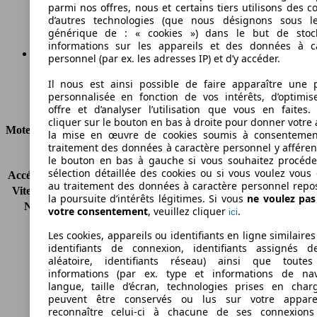
Émissions de CO2 (combinées)*
parmi nos offres, nous et certains tiers utilisons des c
d’autres technologies (que nous désignons sous l
générique de : « cookies ») dans le but de stoc
informations sur les appareils et des données à c
personnel (par ex. les adresses IP) et d’y accéder.
Ø 8.3 l/100km
Il nous est ainsi possible de faire apparaître une p
personnalisée en fonction de vos intérêts, d’optimis
Consommation
offre et d’analyser l’utilisation que vous en faites. 
cliquer sur le bouton en bas à droite pour donner votre 
Moteur et Puissance
la mise en œuvre de cookies soumis à consentemen
traitement des données à caractère personnel y afféren
KW (CH)
225 kW (306 PS)
le bouton en bas à gauche si vous souhaitez procéd
sélection détaillée des cookies ou si vous voulez vous
Accélération (0-100 km/h)
5.9s
au traitement des données à caractère personnel repo
Vitesse maximale (km/h)
250 km/h
la poursuite d’intérêts légitimes. Si vous
ne voulez pa
Nombre de vitesses
8
votre consentement
, veuillez cliquer
.
ici
Couple
400 nm
Les cookies, appareils ou identifiants en ligne similaires
Cylindrée
2979 ccm
identifiants de connexion, identifiants assignés 
Carburant
Essence
aléatoire, identifiants réseau) ainsi que toutes
Cylindres
6
informations (par ex. type et informations de nav
Transmission
Boîte automatique
langue, taille d’écran, technologies prises en charg
peuvent être conservés ou lus sur votre appare
Type de traction
4 roues permanent
reconnaître celui-ci à chacune de ses connexion