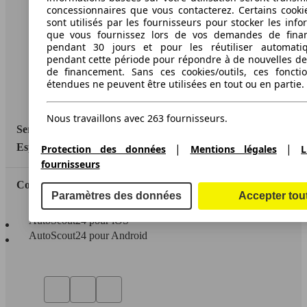
A propos d'AutoScout24
concessionnaires que vous contacterez. Certains cookie
sont utilisés par les fournisseurs pour stocker les info
Conditions d'utilisation
que vous fournissez lors de vos demandes de fina
pendant 30 jours et pour les réutiliser automati
Informations légales
pendant cette période pour répondre à de nouvelles 
de financement. Sans ces cookies/outils, ces fonctio
Protection des données
étendues ne peuvent être utilisées en tout ou en partie.
Accessibility Statement
Nous travaillons avec 263 fournisseurs.
Service
|
|
Espace Pro
Protection des données
Mentions légales
L
fournisseurs
Contact
Paramètres des données
Accepter tou
AutoScout24 pour iOS
AutoScout24 pour Android