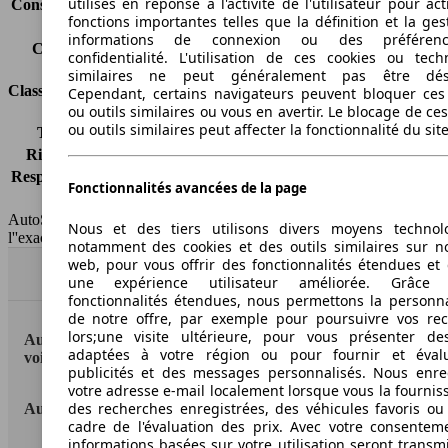
utilisés en réponse à l'activité de l'utilisateur pour ac
Consommation (combinée)*
8.3 l/100km
fonctions importantes telles que la définition et la ges
Classe d'émissions
Euro 5
informations de connexion ou des préféren
Capacité du réservoir
70 l
confidentialité. L'utilisation de ces cookies ou tech
similaires ne peut généralement pas être désa
Classes d'assurance
Cependant, certains navigateurs peuvent bloquer ces
ou outils similaires ou vous en avertir. Le blocage de ce
ou outils similaires peut affecter la fonctionnalité du sit
Tous risques
-
Risques partiels
-
Responsabilité civile
-
Fonctionnalités avancées de la page
HSN/TSN
n.c./MW510
AutoScout24 France SAS décline toute responsabilité concernant
Nous et des tiers utilisons divers moyens technol
l''exactitude des indications fournies.
notamment des cookies et des outils similaires sur no
web, pour vous offrir des fonctionnalités étendues et 
Haut
une expérience utilisateur améliorée. Grâc
fonctionnalités étendues, nous permettons la personna
de notre offre, par exemple pour poursuivre vos re
lors;une visite ultérieure, pour vous présenter de
AutoScout24: la plus grande plateforme en ligne de
adaptées à votre région ou pour fournir et éval
voitures en Europe
publicités et des messages personnalisés. Nous enre
votre adresse e-mail localement lorsque vous la fournis
des recherches enregistrées, des véhicules favoris ou
AutoScout24
cadre de l'évaluation des prix. Avec votre consentem
informations basées sur votre utilisation seront transm