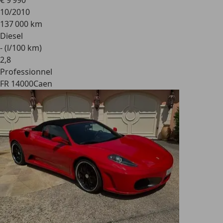
€ 9 990
10/2010
137 000 km
Diesel
- (l/100 km)
2
,
8
Professionnel
FR 14000
Caen