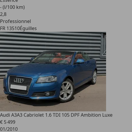
Essence
- (l/100 km)
2
,
8
Professionnel
FR 13510
Éguilles
Audi A3
A3 Cabriolet 1.6 TDI 105 DPF Ambition Luxe
€ 5 499
01/2010