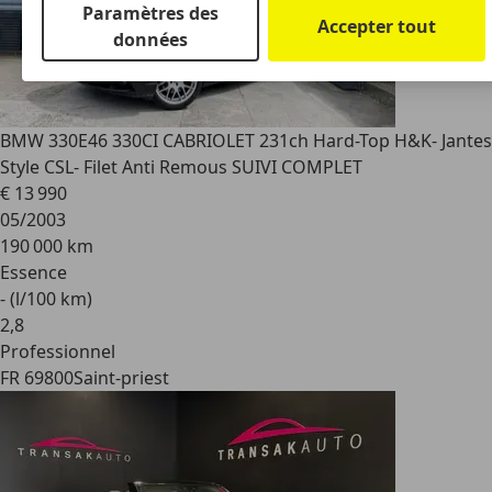
Paramètres des
Accepter tout
données
BMW 330
E46 330CI CABRIOLET 231ch Hard-Top H&K- Jantes
Style CSL- Filet Anti Remous SUIVI COMPLET
€ 13 990
05/2003
190 000 km
Essence
- (l/100 km)
2
,
8
Professionnel
FR 69800
Saint-priest