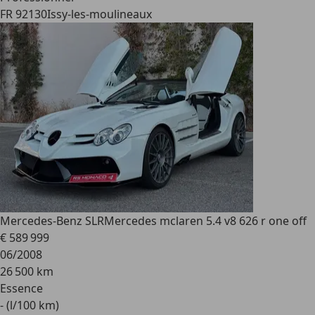
FR 92130
Issy-les-moulineaux
Mercedes-Benz SLR
Mercedes mclaren 5.4 v8 626 r one off
€ 589 999
06/2008
26 500 km
Essence
- (l/100 km)