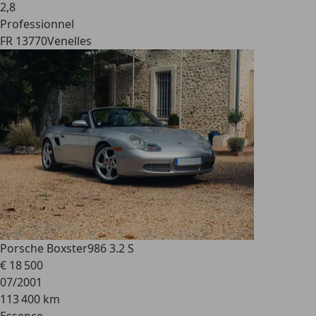
2
,
8
Professionnel
FR 13770
Venelles
Porsche Boxster
986 3.2 S
€ 18 500
07/2001
113 400 km