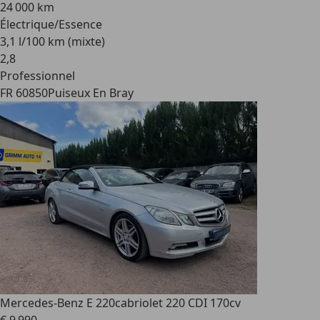
24 000 km
Électrique/Essence
3,1 l/100 km (mixte)
2
,
8
Professionnel
FR 60850
Puiseux En Bray
Mercedes-Benz E 220
cabriolet 220 CDI 170cv