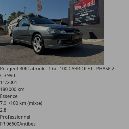
Peugeot 306
Cabriolet 1.6i - 100 CABRIOLET . PHASE 2
€ 3 990
11/2001
180 000 km
Essence
7,9 l/100 km (mixte)
2
,
8
Professionnel
FR 06600
Antibes