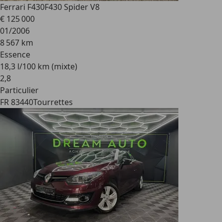
Ferrari F430
F430 Spider V8
€ 125 000
01/2006
8 567 km
Essence
18,3 l/100 km (mixte)
2
,
8
Particulier
FR 83440
Tourrettes