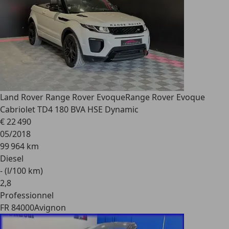
Land Rover Range Rover Evoque
Range Rover Evoque
Cabriolet TD4 180 BVA HSE Dynamic
€ 22 490
05/2018
99 964 km
Diesel
- (l/100 km)
2
,
8
Professionnel
FR 84000
Avignon