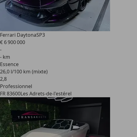
Ferrari Daytona
SP3
€ 6 900 000
-
- km
Essence
26,0 l/100 km (mixte)
2
,
8
Professionnel
FR 83600
Les Adrets-de-l'estérel