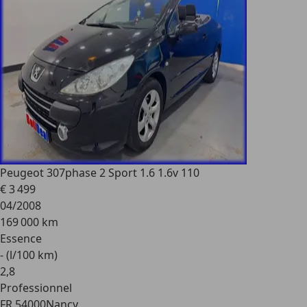
Peugeot 307
phase 2 Sport 1.6 1.6v 110
€ 3 499
04/2008
169 000 km
Essence
- (l/100 km)
2
,
8
Professionnel
FR 54000
Nancy