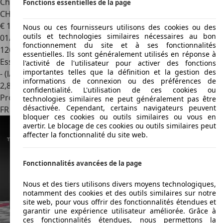
Chevrolet Corvette
V8 304cv /SUIVI D'ENTRETIEN / CUIR
Fonctions essentielles de la page
CHAUFFANT / SIEGE ELECTRIQUE / VITRE ELEC
€ 15 990
Nous ou ces fournisseurs utilisons des cookies ou des
outils et technologies similaires nécessaires au bon
01/1995
fonctionnement du site et à ses fonctionnalités
126 000 km
essentielles. Ils sont généralement utilisés en réponse à
Essence
l'activité de l'utilisateur pour activer des fonctions
importantes telles que la définition et la gestion des
- (l/100 km)
informations de connexion ou des préférences de
2
,
8
confidentialité. L'utilisation de ces cookies ou
Professionnel
technologies similaires ne peut généralement pas être
désactivée. Cependant, certains navigateurs peuvent
FR 83500
La Seyne-sur-mer
bloquer ces cookies ou outils similaires ou vous en
avertir. Le blocage de ces cookies ou outils similaires peut
affecter la fonctionnalité du site web.
Fonctionnalités avancées de la page
Nous et des tiers utilisons divers moyens technologiques,
notamment des cookies et des outils similaires sur notre
site web, pour vous offrir des fonctionnalités étendues et
garantir une expérience utilisateur améliorée. Grâce à
ces fonctionnalités étendues, nous permettons la