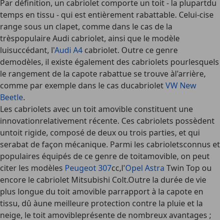
Par définition, un cabriolet comporte un toit - la plupartdu
temps en tissu - qui est entièrement rabattable. Celui-cise
range sous un clapet, comme dans le cas de la
trèspopulaire Audi cabriolet, ainsi que le modèle
luisuccédant, l'
Audi A4
cabriolet. Outre ce genre
demodèles, il existe également des cabriolets pourlesquels
le rangement de la capote rabattue se trouve àl'arrière,
comme par exemple dans le cas ducabriolet
VW New
Beetle
.
Les cabriolets avec un toit amovible constituent une
innovationrelativement récente. Ces cabriolets possèdent
untoit rigide, composé de deux ou trois parties, et qui
serabat de façon mécanique. Parmi les cabrioletsconnus et
populaires équipés de ce genre de toitamovible, on peut
citer les modèles
Peugeot 307
cc,l'
Opel Astra
Twin Top ou
encore le cabriolet Mitsubishi Colt.Outre la durée de vie
plus longue du toit amovible parrapport à la capote en
tissu, dû àune meilleure protection contre la pluie et la
neige, le toit amovibleprésente de nombreux avantages ;