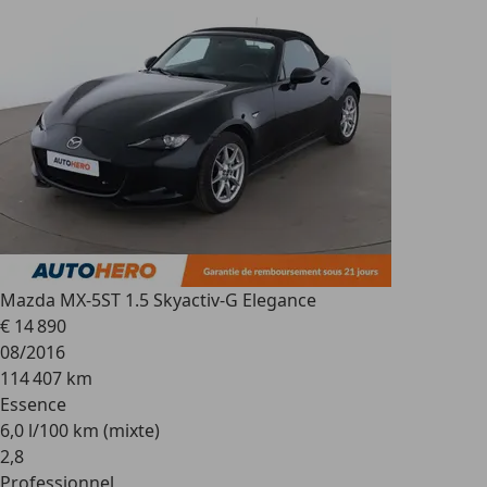
Mazda MX-5
ST 1.5 Skyactiv-G Elegance
€ 14 890
08/2016
114 407 km
Essence
6,0 l/100 km (mixte)
2
,
8
Professionnel