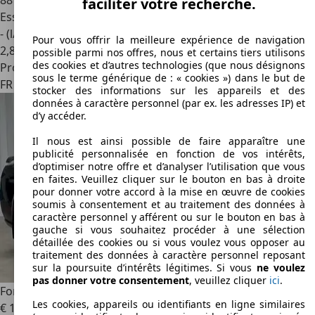
88 289 km
faciliter votre recherche.
Essence
- (l/100 km)
Pour vous offrir la meilleure expérience de navigation
2
,
8
possible parmi nos offres, nous et certains tiers utilisons
des cookies et d’autres technologies (que nous désignons
Professionnel
sous le terme générique de : « cookies ») dans le but de
FR 75008
Paris
stocker des informations sur les appareils et des
données à caractère personnel (par ex. les adresses IP) et
d’y accéder.
Il nous est ainsi possible de faire apparaître une
publicité personnalisée en fonction de vos intérêts,
d’optimiser notre offre et d’analyser l’utilisation que vous
en faites. Veuillez cliquer sur le bouton en bas à droite
pour donner votre accord à la mise en œuvre de cookies
soumis à consentement et au traitement des données à
caractère personnel y afférent ou sur le bouton en bas à
gauche si vous souhaitez procéder à une sélection
détaillée des cookies ou si vous voulez vous opposer au
traitement des données à caractère personnel reposant
sur la poursuite d’intérêts légitimes. Si vous
ne voulez
pas donner votre consentement
, veuillez cliquer
ici
.
Ford Mustang
GT 4.6 V8
Les cookies, appareils ou identifiants en ligne similaires
€ 17 900