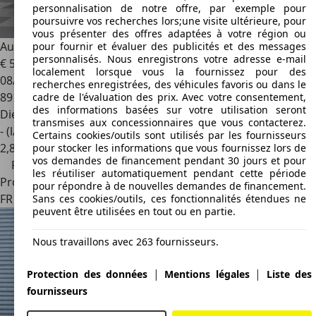
personnalisation de notre offre, par exemple pour
poursuivre vos recherches lors;une visite ultérieure, pour
vous présenter des offres adaptées à votre région ou
Audi Cabriolet
A4 Cabriolet 2.5 TDI Pack Plus Multitronic A
pour fournir et évaluer des publicités et des messages
personnalisés. Nous enregistrons votre adresse e-mail
€ 5 990
€ 6 990,-
localement lorsque vous la fournissez pour des
08/2004
recherches enregistrées, des véhicules favoris ou dans le
89 990 km
cadre de l'évaluation des prix. Avec votre consentement,
des informations basées sur votre utilisation seront
Diesel
transmises aux concessionnaires que vous contacterez.
- (l/100 km)
Certains cookies/outils sont utilisés par les fournisseurs
2
,
8
pour stocker les informations que vous fournissez lors de
vos demandes de financement pendant 30 jours et pour
Prix réduit
les réutiliser automatiquement pendant cette période
Professionnel
pour répondre à de nouvelles demandes de financement.
FR 06110
Le Cannet
Sans ces cookies/outils, ces fonctionnalités étendues ne
peuvent être utilisées en tout ou en partie.
Nous travaillons avec 263 fournisseurs.
|
|
Protection des données
Mentions légales
Liste des
fournisseurs