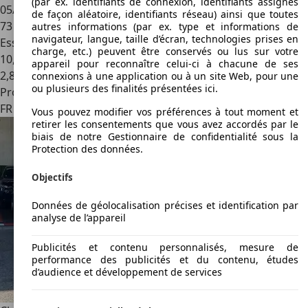
(par ex. identifiants de connexion, identifiants assignés
05/2005
de façon aléatoire, identifiants réseau) ainsi que toutes
73 920 km
autres informations (par ex. type et informations de
navigateur, langue, taille d’écran, technologies prises en
Essence
charge, etc.) peuvent être conservés ou lus sur votre
10,0 l/100 km (mixte)
appareil pour reconnaître celui-ci à chacune de ses
2
,
8
connexions à une application ou à un site Web, pour une
ou plusieurs des finalités présentées ici.
Professionnel
FR 75008
Paris
Vous pouvez modifier vos préférences à tout moment et
retirer les consentements que vous avez accordés par le
biais de notre Gestionnaire de confidentialité sous la
Protection des données.
Objectifs
Données de géolocalisation précises et identification par
analyse de l’appareil
Publicités et contenu personnalisés, mesure de
performance des publicités et du contenu, études
d’audience et développement de services