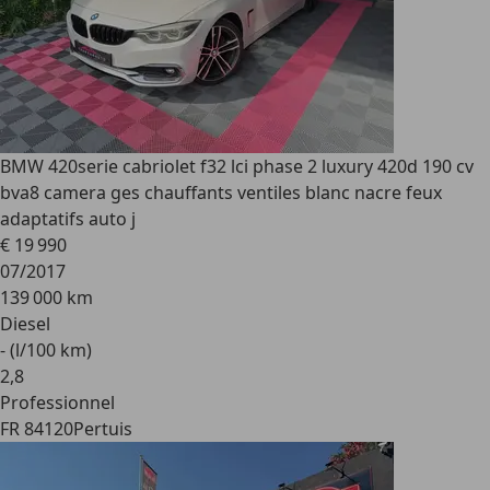
BMW 420
serie cabriolet f32 lci phase 2 luxury 420d 190 cv
bva8 camera ges chauffants ventiles blanc nacre feux
adaptatifs auto j
€ 19 990
07/2017
139 000 km
Diesel
- (l/100 km)
2
,
8
Professionnel
FR 84120
Pertuis