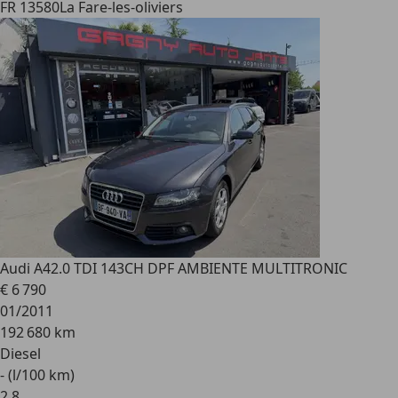
FR 13580
La Fare-les-oliviers
Audi A4
2.0 TDI 143CH DPF AMBIENTE MULTITRONIC
€ 6 790
01/2011
192 680 km
Diesel
- (l/100 km)
2
,
8