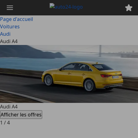
Passer
au
contenu
Page d'accueil
principal
Voitures
Audi
Audi A4
Audi A4
Afficher les offres
1
/
4