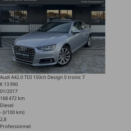
Audi A4
2.0 TDI 150ch Design S tronic 7
€ 13 990
01/2017
168 472 km
Diesel
- (l/100 km)
2
,
8
Professionnel