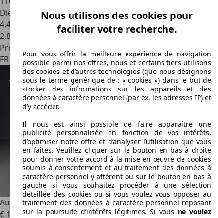
110 000 km
Diesel
Nous utilisons des cookies pour
4,4 l/100 km (mixte)
faciliter votre recherche.
2
,
8
Professionnel
Pour vous offrir la meilleure expérience de navigation
FR 59290
Wasquehal
possible parmi nos offres, nous et certains tiers utilisons
des cookies et d’autres technologies (que nous désignons
sous le terme générique de : « cookies ») dans le but de
stocker des informations sur les appareils et des
données à caractère personnel (par ex. les adresses IP) et
d’y accéder.
Il nous est ainsi possible de faire apparaître une
publicité personnalisée en fonction de vos intérêts,
d’optimiser notre offre et d’analyser l’utilisation que vous
en faites. Veuillez cliquer sur le bouton en bas à droite
pour donner votre accord à la mise en œuvre de cookies
soumis à consentement et au traitement des données à
caractère personnel y afférent ou sur le bouton en bas à
gauche si vous souhaitez procéder à une sélection
détaillée des cookies ou si vous voulez vous opposer au
Audi A4
(4) 2.0 TDI 150 Business Line
traitement des données à caractère personnel reposant
sur la poursuite d’intérêts légitimes. Si vous
ne voulez
€ 11 990