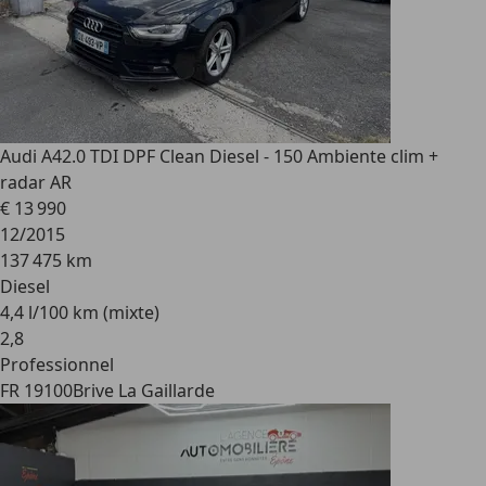
Audi A4
2.0 TDI DPF Clean Diesel - 150 Ambiente clim +
radar AR
€ 13 990
12/2015
137 475 km
Diesel
4,4 l/100 km (mixte)
2
,
8
Professionnel
FR 19100
Brive La Gaillarde