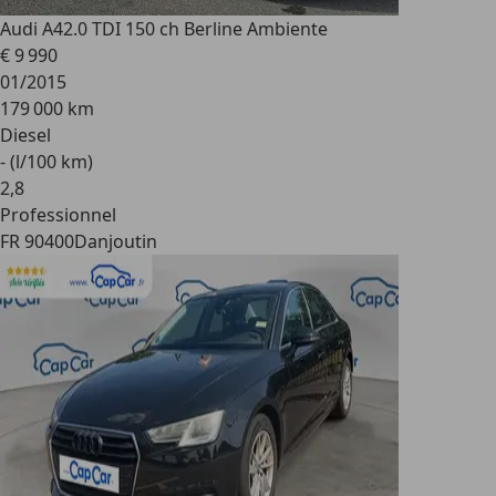
Audi A4
2.0 TDI 150 ch Berline Ambiente
€ 9 990
01/2015
179 000 km
Diesel
- (l/100 km)
2
,
8
Professionnel
FR 90400
Danjoutin