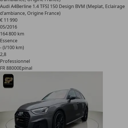
Audi A4
Berline 1.4 TFSI 150 Design BVM (Meplat, Eclairage
d'ambiance, Origine France)
€ 11 990
05/2016
164 800 km
Essence
- (l/100 km)
2
,
8
Professionnel
FR 88000
Epinal