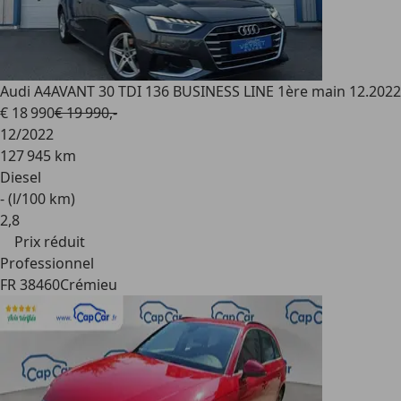
Audi A4
AVANT 30 TDI 136 BUSINESS LINE 1ère main 12.2022
€ 18 990
€ 19 990,-
12/2022
127 945 km
Diesel
- (l/100 km)
2
,
8
Prix réduit
Professionnel
FR 38460
Crémieu