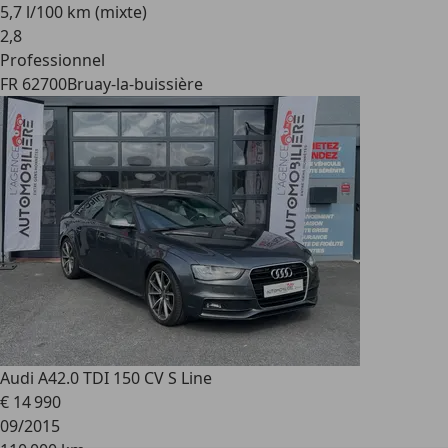
5,7 l/100 km (mixte)
2
,
8
Professionnel
FR 62700
Bruay-la-buissière
Audi A4
2.0 TDI 150 CV S Line
€ 14 990
09/2015