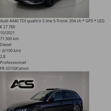
Audi A4
40 TDI quattro S line S-Tronic 204 ch * GPS * LED
€ 27 780
10/2021
71 300 km
Diesel
- (l/100 km)
2
,
8
Professionnel
FR 33150
Cenon