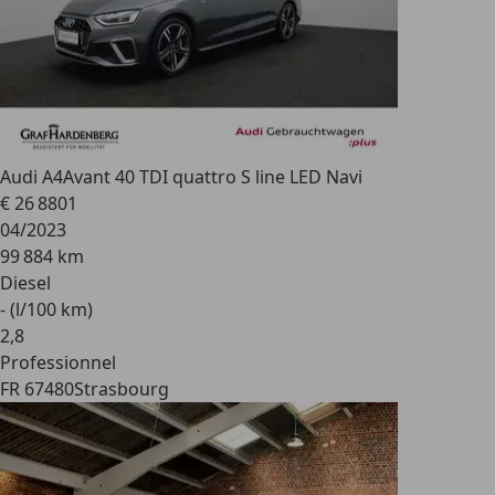
Audi A4
Avant 40 TDI quattro S line LED Navi
€ 26 880
1
04/2023
99 884 km
Diesel
- (l/100 km)
2
,
8
Professionnel
FR 67480
Strasbourg