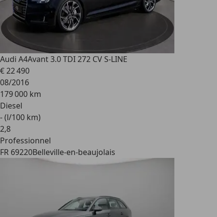
Audi A4
Avant 3.0 TDI 272 CV S-LINE
€ 22 490
08/2016
179 000 km
Diesel
- (l/100 km)
2
,
8
Professionnel
FR 69220
Belleville-en-beaujolais