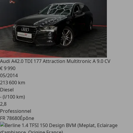
Audi A4
2.0 TDI 177 Attraction Multitronic A 9.0 CV
€ 9 990
05/2014
213 600 km
Diesel
- (l/100 km)
2
,
8
Professionnel
FR 78680
Épône