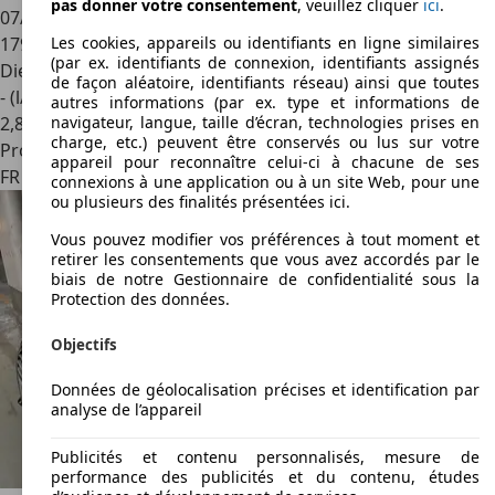
pas donner votre consentement
, veuillez cliquer
ici
.
07/2017
179 800 km
Les cookies, appareils ou identifiants en ligne similaires
(par ex. identifiants de connexion, identifiants assignés
Diesel
de façon aléatoire, identifiants réseau) ainsi que toutes
- (l/100 km)
autres informations (par ex. type et informations de
2
,
8
navigateur, langue, taille d’écran, technologies prises en
charge, etc.) peuvent être conservés ou lus sur votre
Professionnel
appareil pour reconnaître celui-ci à chacune de ses
FR 68190
Ensisheim
connexions à une application ou à un site Web, pour une
ou plusieurs des finalités présentées ici.
Vous pouvez modifier vos préférences à tout moment et
retirer les consentements que vous avez accordés par le
biais de notre Gestionnaire de confidentialité sous la
Protection des données.
Objectifs
Données de géolocalisation précises et identification par
analyse de l’appareil
Publicités et contenu personnalisés, mesure de
performance des publicités et du contenu, études