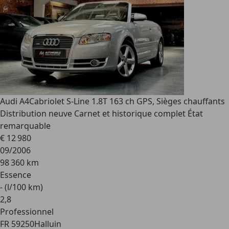
Audi A4
Cabriolet S-Line 1.8T 163 ch GPS, Sièges chauffants
Distribution neuve Carnet et historique complet État
remarquable
€ 12 980
09/2006
98 360 km
Essence
- (l/100 km)
2
,
8
Professionnel
FR 59250
Halluin