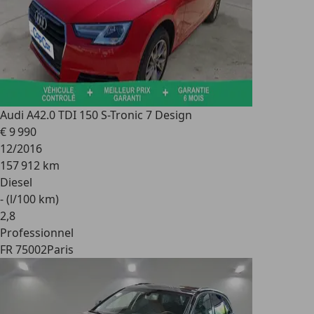
Audi A4
2.0 TDI 150 S-Tronic 7 Design
€ 9 990
12/2016
157 912 km
Diesel
- (l/100 km)
2
,
8
Professionnel
FR 75002
Paris