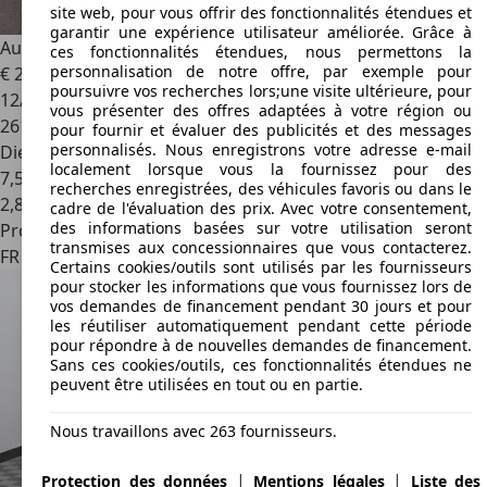
site web, pour vous offrir des fonctionnalités étendues et
garantir une expérience utilisateur améliorée. Grâce à
Audi A4
A4 3.0 TDI Ambiente Quattro
ces fonctionnalités étendues, nous permettons la
personnalisation de notre offre, par exemple pour
€ 2 299
poursuivre vos recherches lors;une visite ultérieure, pour
12/2004
vous présenter des offres adaptées à votre région ou
261 000 km
pour fournir et évaluer des publicités et des messages
personnalisés. Nous enregistrons votre adresse e-mail
Diesel
localement lorsque vous la fournissez pour des
7,5 l/100 km (mixte)
recherches enregistrées, des véhicules favoris ou dans le
2
,
8
cadre de l'évaluation des prix. Avec votre consentement,
des informations basées sur votre utilisation seront
Professionnel
transmises aux concessionnaires que vous contacterez.
FR 57350
Stiring-wendel
Certains cookies/outils sont utilisés par les fournisseurs
pour stocker les informations que vous fournissez lors de
vos demandes de financement pendant 30 jours et pour
les réutiliser automatiquement pendant cette période
pour répondre à de nouvelles demandes de financement.
Sans ces cookies/outils, ces fonctionnalités étendues ne
peuvent être utilisées en tout ou en partie.
Nous travaillons avec 263 fournisseurs.
|
|
Protection des données
Mentions légales
Liste des