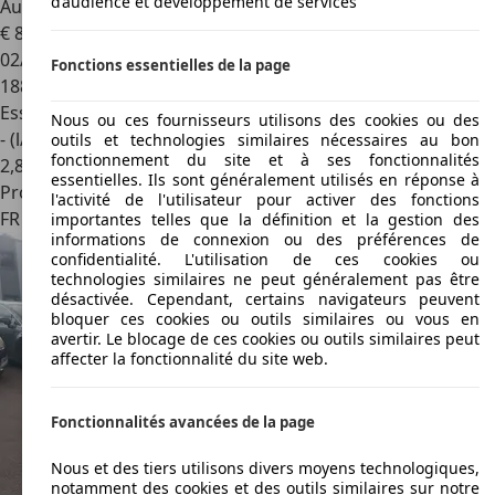
d’audience et développement de services
Audi A4
Avant 2.0 TFSI 211 CV S-Line
€ 8 990
02/2013
Fonctions essentielles de la page
188 800 km
Essence
Nous ou ces fournisseurs utilisons des cookies ou des
- (l/100 km)
outils et technologies similaires nécessaires au bon
fonctionnement du site et à ses fonctionnalités
2
,
8
essentielles. Ils sont généralement utilisés en réponse à
Professionnel
l'activité de l'utilisateur pour activer des fonctions
FR 92500
Rueil-malmaison
importantes telles que la définition et la gestion des
informations de connexion ou des préférences de
confidentialité. L'utilisation de ces cookies ou
technologies similaires ne peut généralement pas être
désactivée. Cependant, certains navigateurs peuvent
bloquer ces cookies ou outils similaires ou vous en
avertir. Le blocage de ces cookies ou outils similaires peut
affecter la fonctionnalité du site web.
Fonctionnalités avancées de la page
Nous et des tiers utilisons divers moyens technologiques,
notamment des cookies et des outils similaires sur notre