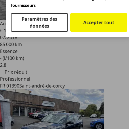
fournisseurs
Paramètres des
Accepter tout
Audi A4
1.4 TFSI - 150 - BV S-tronic 2018 BERLINE S line
données
€ 18 490
€ 19 500,-
07/2018
85 000 km
Essence
- (l/100 km)
2
,
8
Prix réduit
Professionnel
FR 01390
Saint-andré-de-corcy