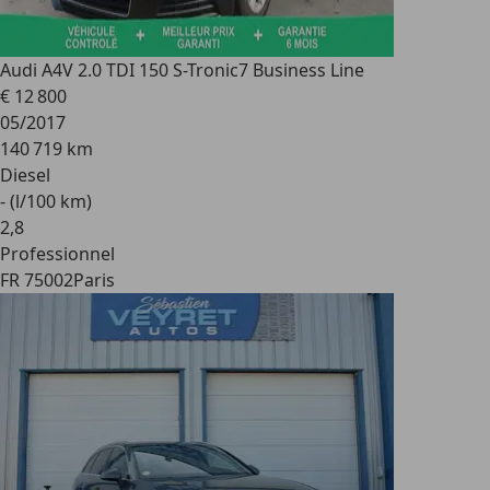
Audi A4
V 2.0 TDI 150 S-Tronic7 Business Line
€ 12 800
05/2017
140 719 km
Diesel
- (l/100 km)
2
,
8
Professionnel
FR 75002
Paris