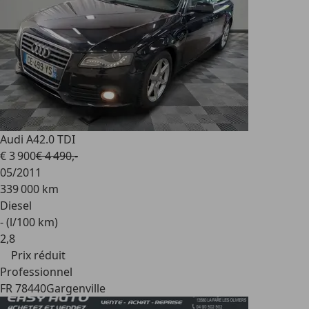
Audi A4
2.0 TDI
€ 3 900
€ 4 490,-
05/2011
339 000 km
Diesel
- (l/100 km)
2
,
8
Prix réduit
Professionnel
FR 78440
Gargenville