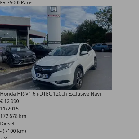
FR 75002
Paris
Honda HR-V
1.6 i-DTEC 120ch Exclusive Navi
€ 12 990
11/2015
172 678 km
Diesel
- (l/100 km)
2
,
8