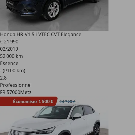
Honda HR-V
1.5 i-VTEC CVT Elegance
€ 21 990
02/2019
52 000 km
Essence
- (l/100 km)
2
,
8
Professionnel
FR 57000
Metz