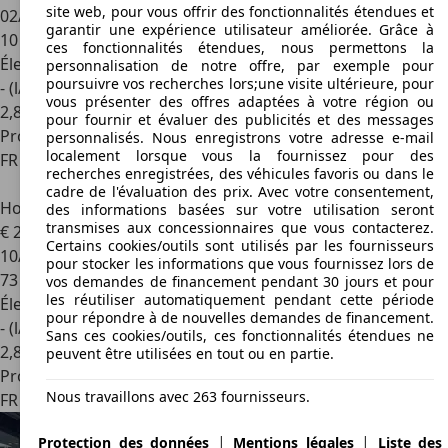
site web, pour vous offrir des fonctionnalités étendues et
02/2026
garantir une expérience utilisateur améliorée. Grâce à
10 454 km
ces fonctionnalités étendues, nous permettons la
Électrique/Essence
personnalisation de notre offre, par exemple pour
poursuivre vos recherches lors;une visite ultérieure, pour
- (l/100 km)
vous présenter des offres adaptées à votre région ou
2
,
8
pour fournir et évaluer des publicités et des messages
Professionnel
personnalisés. Nous enregistrons votre adresse e-mail
localement lorsque vous la fournissez pour des
FR 12850
Onet Le Chateau
recherches enregistrées, des véhicules favoris ou dans le
cadre de l'évaluation des prix. Avec votre consentement,
Honda HR-V
1.5 i-MMD 131ch e:HEV Executive
des informations basées sur votre utilisation seront
transmises aux concessionnaires que vous contacterez.
€ 21 990
Certains cookies/outils sont utilisés par les fournisseurs
10/2023
pour stocker les informations que vous fournissez lors de
73 400 km
vos demandes de financement pendant 30 jours et pour
les réutiliser automatiquement pendant cette période
Électrique/Essence
pour répondre à de nouvelles demandes de financement.
- (l/100 km)
Sans ces cookies/outils, ces fonctionnalités étendues ne
2
,
8
peuvent être utilisées en tout ou en partie.
Professionnel
Nous travaillons avec 263 fournisseurs.
FR 91310
Montlhery
|
|
Protection des données
Mentions légales
Liste des