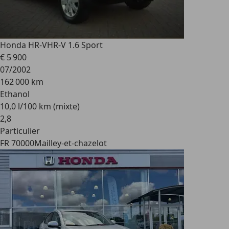
Honda HR-V
HR-V 1.6 Sport
€ 5 900
07/2002
162 000 km
Ethanol
10,0 l/100 km (mixte)
2
,
8
Particulier
FR 70000
Mailley-et-chazelot