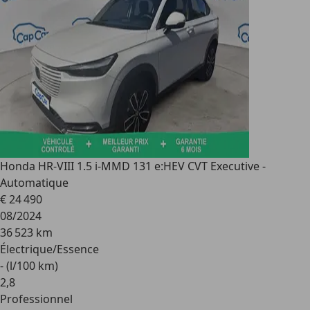
Honda HR-V
III 1.5 i-MMD 131 e:HEV CVT Executive -
Automatique
€ 24 490
08/2024
36 523 km
Électrique/Essence
- (l/100 km)
2
,
8
Professionnel