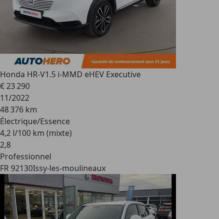
Honda HR-V
1.5 i-MMD eHEV Executive
€ 23 290
11/2022
48 376 km
Électrique/Essence
4,2 l/100 km (mixte)
2
,
8
Professionnel
FR 92130
Issy-les-moulineaux