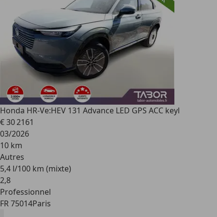
Honda HR-V
e:HEV 131 Advance LED GPS ACC keyl
€ 30 216
1
03/2026
10 km
Autres
5,4 l/100 km (mixte)
2
,
8
Professionnel
FR 75014
Paris