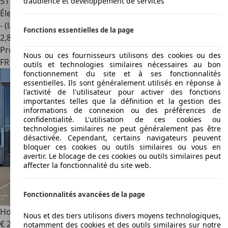
51 387 km
d’audience et développement de services
Électrique/Essence
- (l/100 km)
Fonctions essentielles de la page
2
,
8
Professionnel
Nous ou ces fournisseurs utilisons des cookies ou des
FR 34740
Vendargues
outils et technologies similaires nécessaires au bon
fonctionnement du site et à ses fonctionnalités
essentielles. Ils sont généralement utilisés en réponse à
l'activité de l'utilisateur pour activer des fonctions
importantes telles que la définition et la gestion des
informations de connexion ou des préférences de
confidentialité. L'utilisation de ces cookies ou
technologies similaires ne peut généralement pas être
désactivée. Cependant, certains navigateurs peuvent
bloquer ces cookies ou outils similaires ou vous en
avertir. Le blocage de ces cookies ou outils similaires peut
affecter la fonctionnalité du site web.
Fonctionnalités avancées de la page
Honda HR-V
1.5 i-MMD 131ch e:HEV Executive
Nous et des tiers utilisons divers moyens technologiques,
€ 29 990
notamment des cookies et des outils similaires sur notre