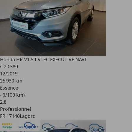
Honda HR-V
1.5 I-VTEC EXECUTIVE NAVI
€ 20 380
12/2019
25 930 km
Essence
- (l/100 km)
2
,
8
Professionnel
FR 17140
Lagord