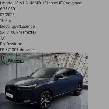
Honda HR-V
1.5 i-MMD 131ch e:HEV Advance
€ 36 080
1
03/2026
10 km
Électrique/Essence
5,4 l/100 km (mixte)
2
,
8
Professionnel
FR 57100
Thionville