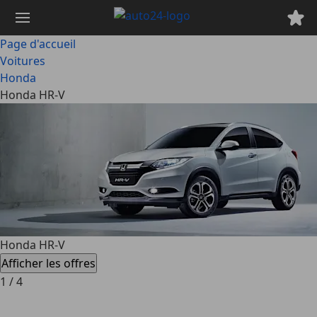
Passer
au
contenu
Page d'accueil
principal
Voitures
Honda
Honda HR-V
Honda HR-V
Afficher les offres
1
/
4