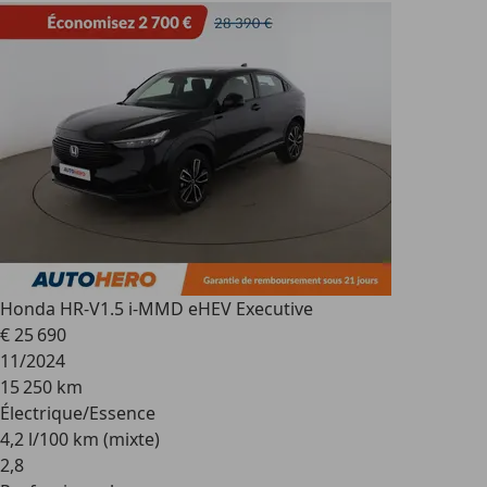
Honda HR-V
1.5 i-MMD eHEV Executive
€ 25 690
11/2024
15 250 km
Électrique/Essence
4,2 l/100 km (mixte)
2
,
8