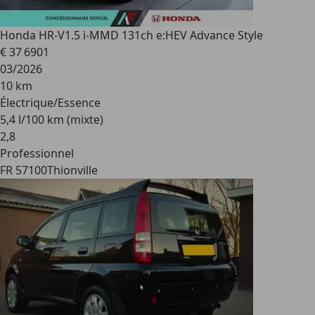
Honda HR-V
1.5 i-MMD 131ch e:HEV Advance Style
€ 37 690
1
03/2026
10 km
Électrique/Essence
5,4 l/100 km (mixte)
2
,
8
Professionnel
FR 57100
Thionville