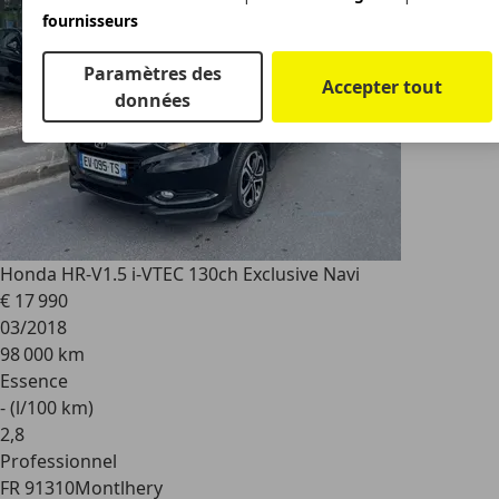
fournisseurs
Paramètres des
Accepter tout
données
Honda HR-V
1.5 i-VTEC 130ch Exclusive Navi
€ 17 990
03/2018
98 000 km
Essence
- (l/100 km)
2
,
8
Professionnel
FR 91310
Montlhery