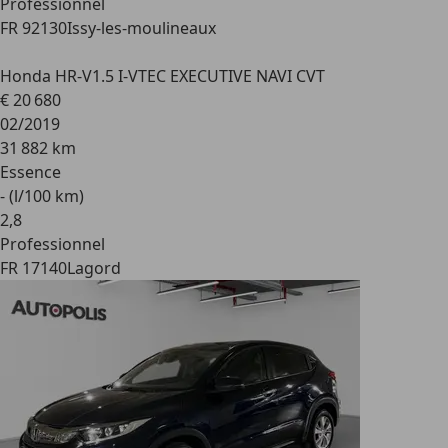
Professionnel
FR 92130
Issy-les-moulineaux
Honda HR-V
1.5 I-VTEC EXECUTIVE NAVI CVT
€ 20 680
02/2019
31 882 km
Essence
- (l/100 km)
2
,
8
Professionnel
FR 17140
Lagord