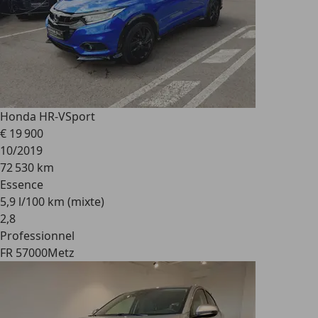
Honda HR-V
Sport
€ 19 900
10/2019
72 530 km
Essence
5,9 l/100 km (mixte)
2
,
8
Professionnel
FR 57000
Metz