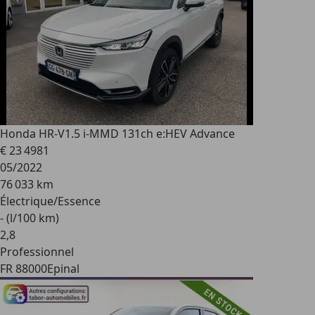
Honda HR-V
1.5 i-MMD 131ch e:HEV Advance
€ 23 498
1
05/2022
76 033 km
Électrique/Essence
- (l/100 km)
2
,
8
Professionnel
FR 88000
Epinal