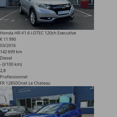
Honda HR-V
1.6 i-DTEC 120ch Executive
€ 11 990
03/2016
142 699 km
Diesel
- (l/100 km)
2
,
8
Professionnel
FR 12850
Onet Le Chateau