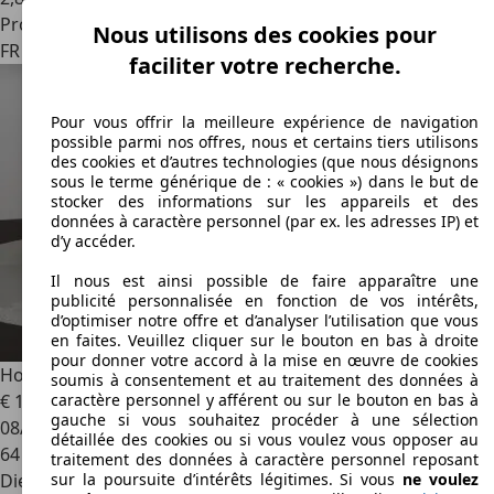
Professionnel
Nous utilisons des cookies pour
FR 91310
Montlhery
faciliter votre recherche.
Pour vous offrir la meilleure expérience de navigation
possible parmi nos offres, nous et certains tiers utilisons
des cookies et d’autres technologies (que nous désignons
sous le terme générique de : « cookies ») dans le but de
stocker des informations sur les appareils et des
données à caractère personnel (par ex. les adresses IP) et
d’y accéder.
Il nous est ainsi possible de faire apparaître une
publicité personnalisée en fonction de vos intérêts,
d’optimiser notre offre et d’analyser l’utilisation que vous
en faites. Veuillez cliquer sur le bouton en bas à droite
pour donner votre accord à la mise en œuvre de cookies
Honda HR-V
HR-V 1.6 i-DTEC Executive Navi
soumis à consentement et au traitement des données à
€ 17 790
caractère personnel y afférent ou sur le bouton en bas à
gauche si vous souhaitez procéder à une sélection
08/2016
détaillée des cookies ou si vous voulez vous opposer au
64 500 km
traitement des données à caractère personnel reposant
Diesel
sur la poursuite d’intérêts légitimes. Si vous
ne voulez