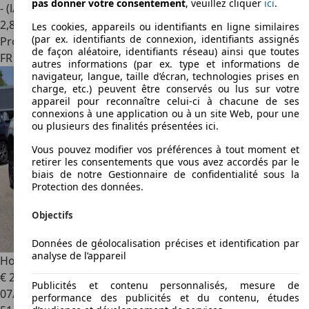
pas donner votre consentement
, veuillez cliquer
ici
.
- (l/100 km)
2
,
8
Les cookies, appareils ou identifiants en ligne similaires
(par ex. identifiants de connexion, identifiants assignés
Professionnel
de façon aléatoire, identifiants réseau) ainsi que toutes
FR 93390
Clichy Sous Bois
autres informations (par ex. type et informations de
navigateur, langue, taille d’écran, technologies prises en
charge, etc.) peuvent être conservés ou lus sur votre
appareil pour reconnaître celui-ci à chacune de ses
connexions à une application ou à un site Web, pour une
ou plusieurs des finalités présentées ici.
Vous pouvez modifier vos préférences à tout moment et
retirer les consentements que vous avez accordés par le
biais de notre Gestionnaire de confidentialité sous la
Protection des données.
Objectifs
Données de géolocalisation précises et identification par
analyse de l’appareil
Honda HR-V
1.5 I-MMD 131CH E:HEV EXECUTIVE
€ 23 900
1
Publicités et contenu personnalisés, mesure de
07/2022
performance des publicités et du contenu, études