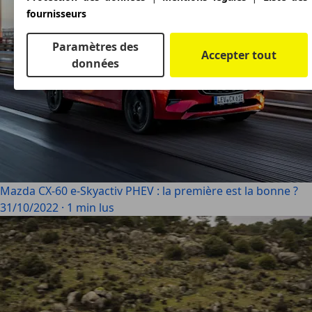
fournisseurs
Paramètres des
Accepter tout
données
Mazda CX-60 e-Skyactiv PHEV : la première est la bonne ?
31/10/2022
·
1 min lus