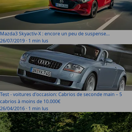
Mazda3 Skyactiv-X : encore un peu de suspense…
26/07/2019
·
1 min lus
Test - voitures d'occasion: Cabrios de seconde main – 5
cabrios à moins de 10.000€
26/04/2016
·
1 min lus