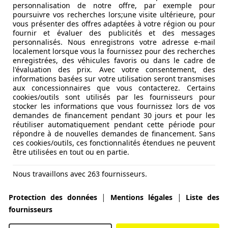
personnalisation de notre offre, par exemple pour
0 litres de super, les breaks 12 litres. La nouvelle génér
poursuivre vos recherches lors;une visite ultérieure, pour
ercedes-Benz E 240 a obtenu une nouvelle boîte à six vites
vous présenter des offres adaptées à votre région ou pour
moteur permettait une vitesse de pointe de 236km/h avec u
fournir et évaluer des publicités et des messages
personnalisés. Nous enregistrons votre adresse e-mail
s avait une accélération légèrement plus lente et consomm
localement lorsque vous la fournissez pour des recherches
s-Benz E 240 break de la nouvelle génération consommait en
enregistrées, des véhicules favoris ou dans le cadre de
la nouvelle Mercedes-Benz E 240.
l'évaluation des prix. Avec votre consentement, des
informations basées sur votre utilisation seront transmises
'augmentation de la taille du coffre de 20 litres, atteignant
aux concessionnaires que vous contacterez. Certains
 du véhicule. Extérieurement, les nouveaux modèles étaient
cookies/outils sont utilisés par les fournisseurs pour
ent disposaient également de feux de freinage LED. Au cour
stocker les informations que vous fournissez lors de vos
demandes de financement pendant 30 jours et pour les
veau modèle six-cylindré Mercedes-Benz E 230.
réutiliser automatiquement pendant cette période pour
répondre à de nouvelles demandes de financement. Sans
ces cookies/outils, ces fonctionnalités étendues ne peuvent
40 nouvelle voiture
Mercedes-Benz E 240 offres concessio
être utilisées en tout ou en partie.
Nous travaillons avec 263 fournisseurs.
|
|
Protection des données
Mentions légales
Liste des
fournisseurs