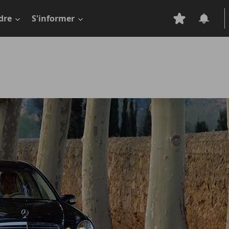
dre
S'informer