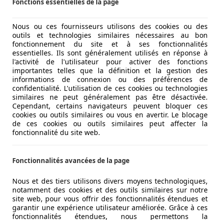
Fonctions essentielles de la page
iture Mercedes-Benz E 240 Récapitulatif, y compris des détail
dèle de la voiture.
Lire la suite
Nous ou ces fournisseurs utilisons des cookies ou des
outils et technologies similaires nécessaires au bon
fonctionnement du site et à ses fonctionnalités
essentielles. Ils sont généralement utilisés en réponse à
l'activité de l'utilisateur pour activer des fonctions
importantes telles que la définition et la gestion des
informations de connexion ou des préférences de
confidentialité. L'utilisation de ces cookies ou technologies
similaires ne peut généralement pas être désactivée.
Cependant, certains navigateurs peuvent bloquer ces
cookies ou outils similaires ou vous en avertir. Le blocage
de ces cookies ou outils similaires peut affecter la
fonctionnalité du site web.
Fonctionnalités avancées de la page
 été équipée du système de stabilisation ESP, cela sans aug
asse supérieure et de la
classe A
de Daimler. Le constructeur
Nous et des tiers utilisons divers moyens technologiques,
notamment des cookies et des outils similaires sur notre
roues motrices Entre 1997 et 2000, les modèles Mercedes-
site web, pour vous offrir des fonctionnalités étendues et
urs à capacité augmentée à 2,6 litres. Ce dernier moteur ava
garantir une expérience utilisateur améliorée. Grâce à ces
ait disponible en beline et break modèle T avec traction ar
fonctionnalités étendues, nous permettons la