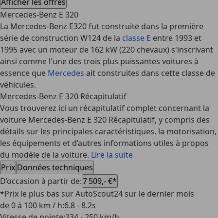
Afficher les offres
Mercedes-Benz E 320
La Mercedes-Benz E320 fut construite dans la première
série de construction W124 de la
classe E
entre 1993 et
1995 avec un moteur de 162 kW (220 chevaux) s'inscrivant
ainsi comme l'une des trois plus puissantes voitures à
essence que
Mercedes
ait construites dans cette classe de
véhicules.
Mercedes-Benz E 320 Récapitulatif
Vous trouverez ici un récapitulatif complet concernant la
voiture Mercedes-Benz E 320 Récapitulatif, y compris des
détails sur les principales caractéristiques, la motorisation,
les équipements et d’autres informations utiles à propos
du modèle de la voiture.
Lire la suite
Prix
Données techniques
D’occasion à partir de
:
7 509,- €*
*Prix le plus bas sur AutoScout24 sur le dernier mois
de 0 à 100 km / h
:
6.8 - 8.2s
Vitesse de pointe
:
234 - 250 km/h