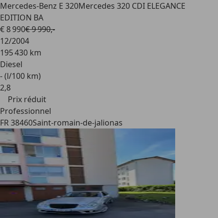
Mercedes-Benz E 320
Mercedes 320 CDI ELEGANCE
EDITION BA
€ 8 990
€ 9 990,-
12/2004
195 430 km
Diesel
- (l/100 km)
2
,
8
Prix réduit
Professionnel
FR 38460
Saint-romain-de-jalionas