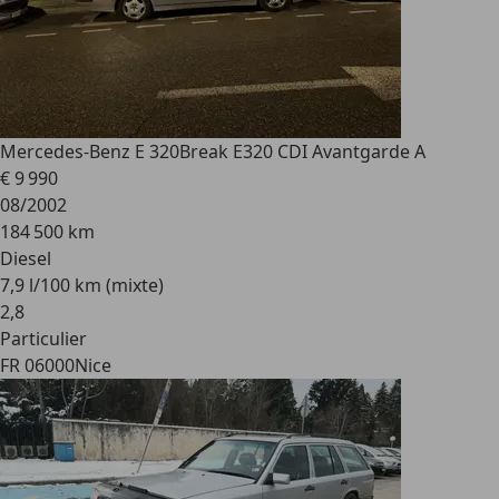
Mercedes-Benz E 320
Break E320 CDI Avantgarde A
€ 9 990
08/2002
184 500 km
Diesel
7,9 l/100 km (mixte)
2
,
8
Particulier
FR 06000
Nice