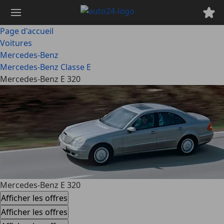
Passer
au
contenu
Page d'accueil
principal
Voitures
Mercedes-Benz
Mercedes-Benz Classe E
Mercedes-Benz E 320
Mercedes-Benz E 320
Afficher les offres
Afficher les offres