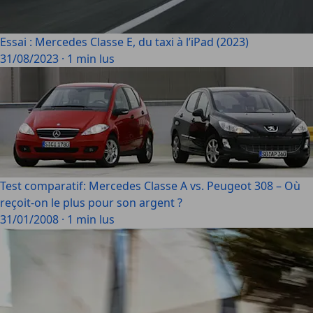
Essai : Mercedes Classe E, du taxi à l’iPad (2023)
31/08/2023
·
1 min lus
Test comparatif: Mercedes Classe A vs. Peugeot 308 – Où
reçoit-on le plus pour son argent ?
31/01/2008
·
1 min lus