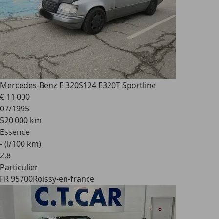
Mercedes-Benz E 320
S124 E320T Sportline
€ 11 000
07/1995
520 000 km
Essence
- (l/100 km)
2
,
8
Particulier
FR 95700
Roissy-en-france