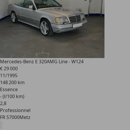
Mercedes-Benz E 320
AMG Line - W124
€ 29 000
11/1995
148 200 km
Essence
- (l/100 km)
2
,
8
Professionnel
FR 57000
Metz