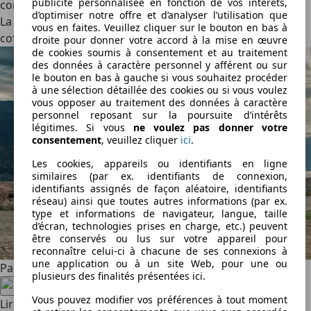
publicité personnalisée en fonction de vos intérêts,
concession à faire pour ces quelques kilomètres en plus.
d’optimiser notre offre et d’analyser l’utilisation que
La ligne de toit fuyante du coupé rogne l’espace dans le
vous en faites. Veuillez cliquer sur le bouton en bas à
coffre de 781 à 534 litres.
droite pour donner votre accord à la mise en œuvre
de cookies soumis à consentement et au traitement
des données à caractère personnel y afférent ou sur
le bouton en bas à gauche si vous souhaitez procéder
à une sélection détaillée des cookies ou si vous voulez
vous opposer au traitement des données à caractère
personnel reposant sur la poursuite d’intérêts
légitimes. Si vous
ne voulez pas donner votre
consentement
, veuillez cliquer
ici
.
Les cookies, appareils ou identifiants en ligne
similaires (par ex. identifiants de connexion,
identifiants assignés de façon aléatoire, identifiants
réseau) ainsi que toutes autres informations (par ex.
type et informations de navigateur, langue, taille
d’écran, technologies prises en charge, etc.) peuvent
être conservés ou lus sur votre appareil pour
reconnaître celui-ci à chacune de ses connexions à
une application ou à un site Web, pour une ou
Partagez cet article
plusieurs des finalités présentées ici.
Vous pouvez modifier vos préférences à tout moment
Lire aussi