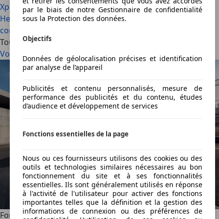
et retirer les consentements que vous avez accordés
Xpeng G9L : avec le « L » de long…et de luxe ! (2026)
La
par le biais de notre Gestionnaire de confidentialité
Hennessey Blackbird est une hypercar qui ne fait rien
sous la Protection des données.
comme les autres (2026)
Objectifs
Tous les articles
Voir tout
Données de géolocalisation précises et identification
par analyse de l’appareil
Publicités et contenu personnalisés, mesure de
performance des publicités et du contenu, études
d’audience et développement de services
Fonctions essentielles de la page
Nous ou ces fournisseurs utilisons des cookies ou des
outils et technologies similaires nécessaires au bon
fonctionnement du site et à ses fonctionnalités
essentielles. Ils sont généralement utilisés en réponse
à l'activité de l'utilisateur pour activer des fonctions
importantes telles que la définition et la gestion des
informations de connexion ou des préférences de
Ford soigne sa Puma avec deux nouvelles éditions