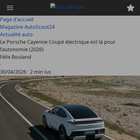
Passer
au
contenu
Page d'accueil
principal
Magazine AutoScout24
Actualité auto
Le Porsche Cayenne Coupé électrique est là pour
l’autonomie (2026)
Félix Bouland
·
30/04/2026
·
2 min lus