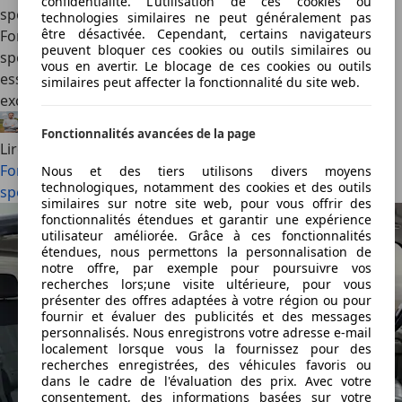
confidentialité. L'utilisation de ces cookies ou
spéciales (2026)
technologies similaires ne peut généralement pas
être désactivée. Cependant, certains navigateurs
Ford enrichit la gamme du Puma avec deux séries
peuvent bloquer ces cookies ou outils similaires ou
spéciales. La ST Edition mise sur le dynamisme du modèle
vous en avertir. Le blocage de ces cookies ou outils
essence, tandis que la Black Edition offre une touche plus
similaires peut affecter la fonctionnalité du site web.
exclusive à l’électrique Gen-E.
Félix Bouland
·
06/08/2026
·
2 min lus
Fonctionnalités avancées de la page
Lire la suite
Ford soigne sa Puma avec deux nouvelles éditions
Nous et des tiers utilisons divers moyens
technologiques, notamment des cookies et des outils
spéciales (2026)
similaires sur notre site web, pour vous offrir des
fonctionnalités étendues et garantir une expérience
utilisateur améliorée. Grâce à ces fonctionnalités
étendues, nous permettons la personnalisation de
notre offre, par exemple pour poursuivre vos
recherches lors;une visite ultérieure, pour vous
présenter des offres adaptées à votre région ou pour
fournir et évaluer des publicités et des messages
personnalisés. Nous enregistrons votre adresse e-mail
localement lorsque vous la fournissez pour des
recherches enregistrées, des véhicules favoris ou
dans le cadre de l'évaluation des prix. Avec votre
consentement, des informations basées sur votre