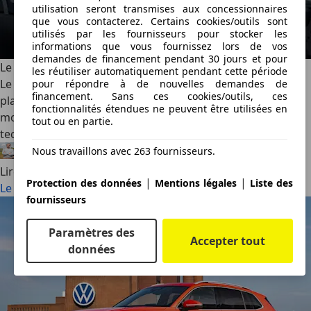
utilisation seront transmises aux concessionnaires
que vous contacterez. Certains cookies/outils sont
utilisés par les fournisseurs pour stocker les
informations que vous fournissez lors de vos
demandes de financement pendant 30 jours et pour
Le Kia PV5 se décline en variante 7-places (2026)
les réutiliser automatiquement pendant cette période
Le Kia PV5 élargit sa gamme avec une inédite version 7-
pour répondre à de nouvelles demandes de
financement. Sans ces cookies/outils, ces
places. Le monospace coréen électrique gagne en
fonctionnalités étendues ne peuvent être utilisées en
modularité sans renoncer à son autonomie ni à ses
tout ou en partie.
technologies.
Nous travaillons avec 263 fournisseurs.
Félix Bouland
·
06/08/2026
·
2 min lus
Lire la suite
|
|
Protection des données
Mentions légales
Liste des
Le Kia PV5 se décline en variante 7-places (2026)
fournisseurs
Paramètres des
Accepter tout
données