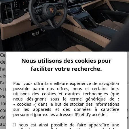
Cependant, Porsche reste une marque allemande. La ligne
Nous utilisons des cookies pour
de toit n’a donc pas pour but unique de faire rougir les
faciliter votre recherche.
habitants de Knokke ou de Monaco : elle a une fonction
aérodynamique. Ce faisant, le coefficient de percée dans
l’air (Cx) de la version Coupé est de 0,23, contre 0,25 pour le
Pour vous offrir la meilleure expérience de navigation
possible parmi nos offres, nous et certains tiers
SUV.
utilisons des cookies et d’autres technologies (que
Plus d’autonomie, moins de coffre
nous désignons sous le terme générique de :
Toute légère soit-elle, cette différence d’aérodynamisme
« cookies ») dans le but de stocker des informations
sur les appareils et des données à caractère
confère à la version Coupé une autonomie supplémentaire
personnel (par ex. les adresses IP) et d’y accéder.
de 18 km. La version la plus frugale (actuelle) présente une
autonomie de 669 km (WLTP). Évidemment, il y a une
Il nous est ainsi possible de faire apparaître une