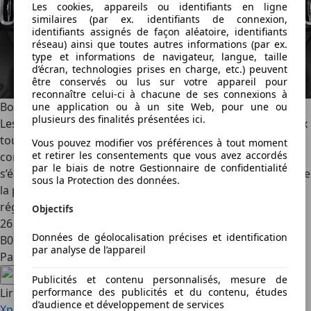
Les cookies, appareils ou identifiants en ligne
similaires (par ex. identifiants de connexion,
identifiants assignés de façon aléatoire, identifiants
réseau) ainsi que toutes autres informations (par ex.
type et informations de navigateur, langue, taille
d’écran, technologies prises en charge, etc.) peuvent
être conservés ou lus sur votre appareil pour
reconnaître celui-ci à chacune de ses connexions à
Bouchées doubles
une application ou à un site Web, pour une ou
plusieurs des finalités présentées ici.
Les Leapmotor B10 et C10 se sont démarqués par leur prix
tout doux et leur équipement généreux. Vous l’aurez
Vous pouvez modifier vos préférences à tout moment
et retirer les consentements que vous avez accordés
compris : la nouvelle B05 ne déroge pas à la règle. Elle
par le biais de notre Gestionnaire de confidentialité
s’équipe d’office de l’écran central tactile de 14,6 pouces, de
sous la Protection des données.
la pompe à chaleur, de la climatisation automatique, du
régulateur adaptatif et des caméras 360°. Tout cela…pour
Objectifs
26 900 € (France : TBC) ! En quelques mots : la Leapmotor
Données de géolocalisation précises et identification
B05 est la moins chère de sa catégorie.
par analyse de l’appareil
Partagez cet article
Publicités et contenu personnalisés, mesure de
performance des publicités et du contenu, études
Lire aussi
d’audience et développement de services
Xpeng G9L : avec le « L » de long…et de luxe ! (2026)
La