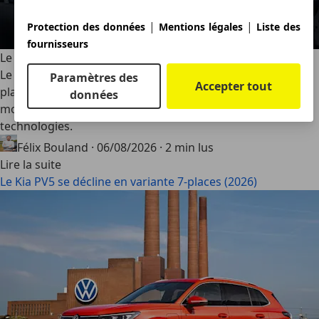
|
|
Protection des données
Mentions légales
Liste des
fournisseurs
Le Kia PV5 se décline en variante 7-places (2026)
Le Kia PV5 élargit sa gamme avec une inédite version 7-
Paramètres des
Accepter tout
places. Le monospace coréen électrique gagne en
données
modularité sans renoncer à son autonomie ni à ses
technologies.
Félix Bouland
·
06/08/2026
·
2 min lus
Lire la suite
Le Kia PV5 se décline en variante 7-places (2026)