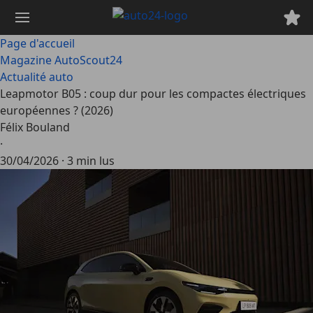
Passer
au
contenu
Page d'accueil
principal
Magazine AutoScout24
Actualité auto
Leapmotor B05 : coup dur pour les compactes électriques
européennes ? (2026)
Félix Bouland
·
30/04/2026
·
3 min lus