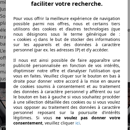
même logique.
faciliter votre recherche.
Jusqu’à 482 km
Sous cette esthétique similaire, on retrouve la même
Pour vous offrir la meilleure expérience de navigation
plateforme et, en toute logique, la même technologie
possible parmi nos offres, nous et certains tiers
utilisons des cookies et d’autres technologies (que
électrique. Un moteur de 218 ch et 240 Nm de couple sur le
nous désignons sous le terme générique de :
train avant s’occupe de mouvoir la bête, tandis que deux
« cookies ») dans le but de stocker des informations
batteries offrent deux niveaux d’autonomie.
sur les appareils et des données à caractère
personnel (par ex. les adresses IP) et d’y accéder.
L’entrée de gamme présente une capacité de 56,2 kWh et
offre jusqu’à 401 km (WLTP), tandis que la version ProMax
Il nous est ainsi possible de faire apparaître une
se dote d’un accu de 67,1 kWh poussant l’autonomie
publicité personnalisée en fonction de vos intérêts,
d’optimiser notre offre et d’analyser l’utilisation que
maximale à 482 km (WLTP). La charge rapide se fera
vous en faites. Veuillez cliquer sur le bouton en bas à
jusqu’à 174 kW, soit 17 minutes pour passer de 30 à 80 %.
droite pour donner votre accord à la mise en œuvre
de cookies soumis à consentement et au traitement
des données à caractère personnel y afférent ou sur
le bouton en bas à gauche si vous souhaitez procéder
à une sélection détaillée des cookies ou si vous voulez
vous opposer au traitement des données à caractère
personnel reposant sur la poursuite d’intérêts
légitimes. Si vous
ne voulez pas donner votre
consentement
, veuillez cliquer
ici
.