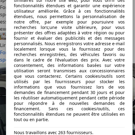
spéciales (2026)
similaires sur notre site web, pour vous offrir des
fonctionnalités étendues et garantir une expérience
Ford enrichit la gamme du Puma avec deux séries
utilisateur améliorée. Grâce à ces fonctionnalités
spéciales. La ST Edition mise sur le dynamisme du modèle
étendues, nous permettons la personnalisation de
essence, tandis que la Black Edition offre une touche plus
notre offre, par exemple pour poursuivre vos
recherches lors;une visite ultérieure, pour vous
exclusive à l’électrique Gen-E.
présenter des offres adaptées à votre région ou pour
Félix Bouland
·
06/08/2026
·
2 min lus
fournir et évaluer des publicités et des messages
personnalisés. Nous enregistrons votre adresse e-mail
Lire la suite
localement lorsque vous la fournissez pour des
Ford soigne sa Puma avec deux nouvelles éditions
recherches enregistrées, des véhicules favoris ou
spéciales (2026)
dans le cadre de l'évaluation des prix. Avec votre
consentement, des informations basées sur votre
utilisation seront transmises aux concessionnaires
que vous contacterez. Certains cookies/outils sont
utilisés par les fournisseurs pour stocker les
informations que vous fournissez lors de vos
demandes de financement pendant 30 jours et pour
les réutiliser automatiquement pendant cette période
pour répondre à de nouvelles demandes de
financement. Sans ces cookies/outils, ces
fonctionnalités étendues ne peuvent être utilisées en
tout ou en partie.
Nous travaillons avec 263 fournisseurs.