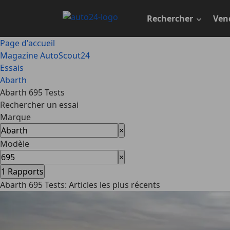
Passer
au
Rechercher
Ven
contenu
principal
Page d'accueil
Magazine AutoScout24
Essais
Abarth
Abarth 695 Tests
Rechercher un essai
Marque
×
Modèle
×
1
Rapports
Abarth 695 Tests: Articles les plus récents