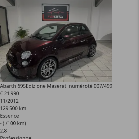
Abarth 695
Edizione Maserati numéroté 007/499
€ 21 990
11/2012
129 500 km
Essence
- (l/100 km)
2
,
8
Professionnel