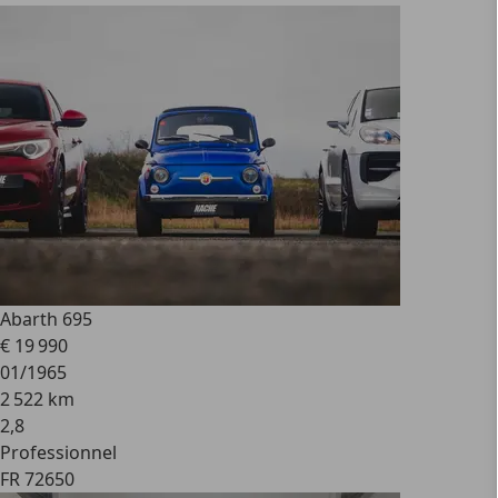
Abarth 695
€ 19 990
01/1965
2 522 km
2
,
8
Professionnel
FR 72650