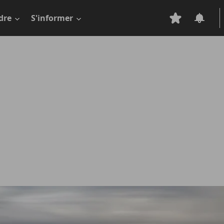
dre
S'informer