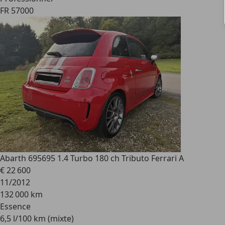
FR 57000
Abarth 695
695 1.4 Turbo 180 ch Tributo Ferrari A
€ 22 600
11/2012
132 000 km
Essence
6,5 l/100 km (mixte)