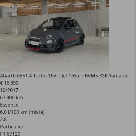
Abarth 695
1.4 Turbo 16V T-Jet 165 ch BVM5 XSR Yamaha
€ 16 890
10/2017
67 900 km
Essence
6,0 l/100 km (mixte)
2
,
8
Particulier
FR 67120