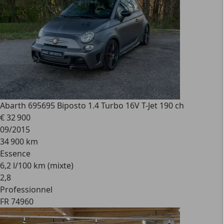
Abarth 695
695 Biposto 1.4 Turbo 16V T-Jet 190 ch
€ 32 900
09/2015
34 900 km
Essence
6,2 l/100 km (mixte)
2
,
8
Professionnel
FR 74960