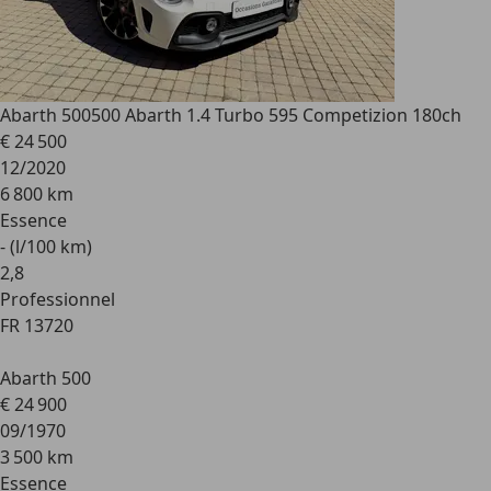
Abarth 500
500 Abarth 1.4 Turbo 595 Competizion 180ch
€ 24 500
12/2020
6 800 km
Essence
- (l/100 km)
2
,
8
Professionnel
FR 13720
Abarth 500
€ 24 900
09/1970
3 500 km
Essence