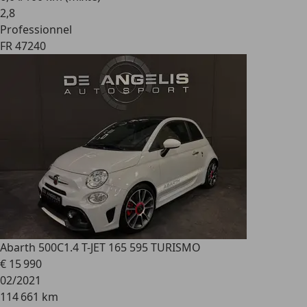
2
,
8
Professionnel
FR 47240
Abarth 500C
1.4 T-JET 165 595 TURISMO
€ 15 990
02/2021
114 661 km