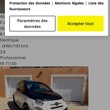
|
|
Protection des données
Mentions légales
Liste des
fournisseurs
Abarth 500
Scorpionissima
Paramètres des
€ 23 000
Accepter tout
données
06/2023
8 165 km
Electrique
- (kWh/100 km)
2
,
8
Professionnel
FR 71100