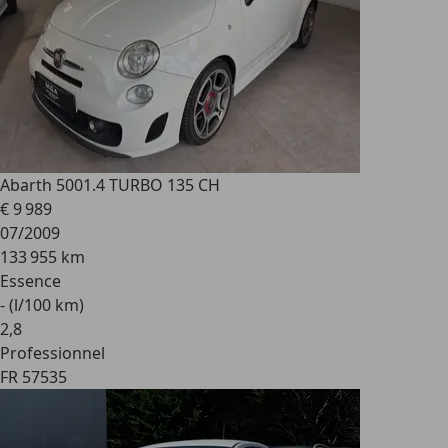
Abarth 500
1.4 TURBO 135 CH
€ 9 989
07/2009
133 955 km
Essence
- (l/100 km)
2
,
8
Professionnel
FR 57535