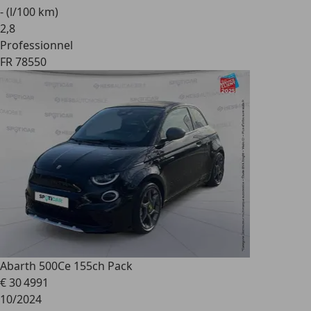
- (l/100 km)
2
,
8
Professionnel
FR 78550
Abarth 500C
e 155ch Pack
€ 30 499
1
10/2024