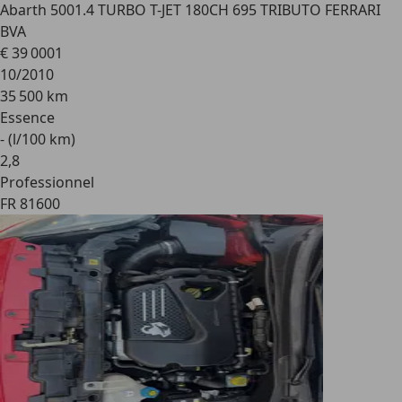
Abarth 500
1.4 TURBO T-JET 180CH 695 TRIBUTO FERRARI
BVA
€ 39 000
1
10/2010
35 500 km
Essence
- (l/100 km)
2
,
8
Professionnel
FR 81600