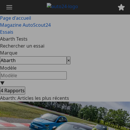
Passer
au
contenu
Page d'accueil
principal
Magazine AutoScout24
Essais
Abarth Tests
Rechercher un essai
Marque
×
Modèle
▼
4
Rapports
Abarth: Articles les plus récents