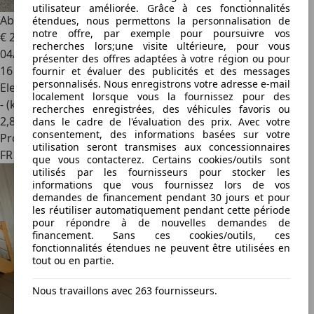
utilisateur améliorée. Grâce à ces fonctionnalités
Abarth 500
SERIE 0 e 155 ch Pack
étendues, nous permettons la personnalisation de
notre offre, par exemple pour poursuivre vos
€ 20 990
recherches lors;une visite ultérieure, pour vous
04/2024
présenter des offres adaptées à votre région ou pour
16 500 km
fournir et évaluer des publicités et des messages
personnalisés. Nous enregistrons votre adresse e-mail
Electrique
localement lorsque vous la fournissez pour des
- (kWh/100 km)
recherches enregistrées, des véhicules favoris ou
2
,
8
dans le cadre de l'évaluation des prix. Avec votre
consentement, des informations basées sur votre
Professionnel
utilisation seront transmises aux concessionnaires
FR 73190
que vous contacterez. Certains cookies/outils sont
utilisés par les fournisseurs pour stocker les
informations que vous fournissez lors de vos
demandes de financement pendant 30 jours et pour
les réutiliser automatiquement pendant cette période
pour répondre à de nouvelles demandes de
financement. Sans ces cookies/outils, ces
fonctionnalités étendues ne peuvent être utilisées en
tout ou en partie.
Nous travaillons avec 263 fournisseurs.