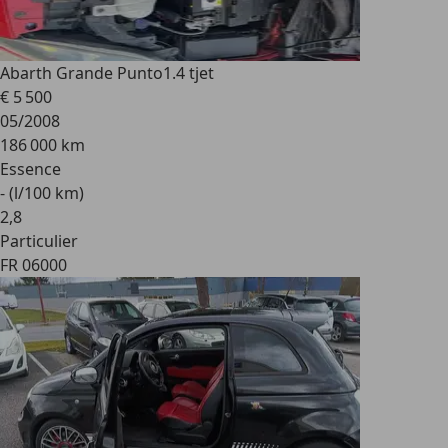
Abarth Grande Punto
1.4 tjet
€ 5 500
05/2008
186 000 km
Essence
- (l/100 km)
2
,
8
Particulier
FR 06000