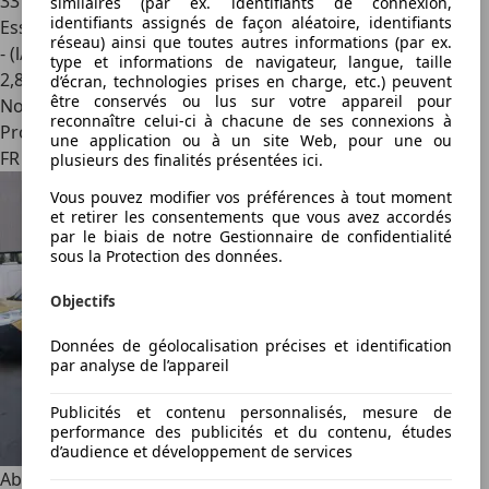
33 000 km
similaires (par ex. identifiants de connexion,
identifiants assignés de façon aléatoire, identifiants
Essence
réseau) ainsi que toutes autres informations (par ex.
- (l/100 km)
type et informations de navigateur, langue, taille
2
,
8
d’écran, technologies prises en charge, etc.) peuvent
être conservés ou lus sur votre appareil pour
Nouveau
reconnaître celui-ci à chacune de ses connexions à
Professionnel
une application ou à un site Web, pour une ou
FR 78240
plusieurs des finalités présentées ici.
Vous pouvez modifier vos préférences à tout moment
et retirer les consentements que vous avez accordés
par le biais de notre Gestionnaire de confidentialité
sous la Protection des données.
Objectifs
Données de géolocalisation précises et identification
par analyse de l’appareil
Publicités et contenu personnalisés, mesure de
performance des publicités et du contenu, études
d’audience et développement de services
Abarth 595 Turismo
ABARTH