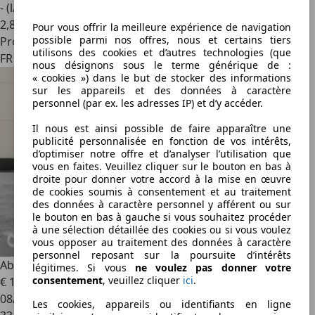
- (l/100 km)
2
,
8
Pour vous offrir la meilleure expérience de navigation
possible parmi nos offres, nous et certains tiers
Professionnel
utilisons des cookies et d’autres technologies (que
FR 01000
nous désignons sous le terme générique de :
« cookies ») dans le but de stocker des informations
sur les appareils et des données à caractère
personnel (par ex. les adresses IP) et d’y accéder.
Il nous est ainsi possible de faire apparaître une
publicité personnalisée en fonction de vos intérêts,
d’optimiser notre offre et d’analyser l’utilisation que
vous en faites. Veuillez cliquer sur le bouton en bas à
droite pour donner votre accord à la mise en œuvre
de cookies soumis à consentement et au traitement
des données à caractère personnel y afférent ou sur
le bouton en bas à gauche si vous souhaitez procéder
à une sélection détaillée des cookies ou si vous voulez
vous opposer au traitement des données à caractère
personnel reposant sur la poursuite d’intérêts
Abarth 500
1.4 Turbo T-Jet 165ch 595 Turismo BVA E6D full
légitimes. Si vous
ne voulez pas donner votre
consentement
, veuillez cliquer
ici
.
€ 19 990
1
08/2020
Les cookies, appareils ou identifiants en ligne