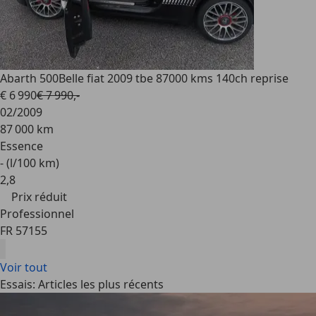
Abarth 500
Belle fiat 2009 tbe 87000 kms 140ch reprise
€ 6 990
€ 7 990,-
02/2009
87 000 km
Essence
- (l/100 km)
2
,
8
Prix réduit
Professionnel
FR 57155
Voir tout
Essais: Articles les plus récents