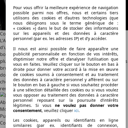
Pour vous offrir la meilleure expérience de navigation
possible parmi nos offres, nous et certains tiers
utilisons des cookies et d’autres technologies (que
nous désignons sous le terme générique de :
« cookies ») dans le but de stocker des informations
Conclusion
sur les appareils et des données à caractère
personnel (par ex. les adresses IP) et d’y accéder.
L'Abarth 695 Esseesse semble être l'ultime représentante
d'une race en voie de disparition. Dans un monde où les
Il nous est ainsi possible de faire apparaître une
bombinettes deviennent plus lourdes, plus civilisées et
publicité personnalisée en fonction de vos intérêts,
d’optimiser notre offre et d’analyser l’utilisation que
plus électroniques, les Italiens présentent la version la plus
vous en faites. Veuillez cliquer sur le bouton en bas à
brute de leur fusée de poche à ce jour. Elle n’est pas
droite pour donner votre accord à la mise en œuvre
donnée, certes, mais si c’est exactement ce que vous
de cookies soumis à consentement et au traitement
des données à caractère personnel y afférent ou sur
cherchez, il n’y a pas grand-chose d’autre qui pourrait la
le bouton en bas à gauche si vous souhaitez procéder
remplacer…
à une sélection détaillée des cookies ou si vous voulez
vous opposer au traitement des données à caractère
personnel reposant sur la poursuite d’intérêts
Abarth 695 Esseesse
légitimes. Si vous
ne voulez pas donner votre
Moteur : 1,4 litre, quatre cylindres à essence
consentement
, veuillez cliquer
ici
.
Puissance : 180 ch
Les cookies, appareils ou identifiants en ligne
Couple : 250 Nm
similaires (par ex. identifiants de connexion,