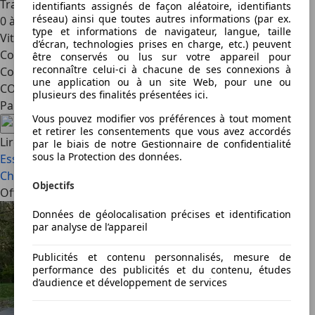
Transmission : manuelle à 5 rapports
identifiants assignés de façon aléatoire, identifiants
réseau) ainsi que toutes autres informations (par ex.
0 à 100 km/h : 6,7 secs
type et informations de navigateur, langue, taille
Vitesse maximale : 225 km/h
d’écran, technologies prises en charge, etc.) peuvent
Coffre : 185 l
être conservés ou lus sur votre appareil pour
reconnaître celui-ci à chacune de ses connexions à
Consommation : 6,8 l/100 km (WLTP)
une application ou à un site Web, pour une ou
CO2 : 156 g/km (WLTP)
plusieurs des finalités présentées ici.
Partagez cet article
Vous pouvez modifier vos préférences à tout moment
et retirer les consentements que vous avez accordés
Lire aussi
par le biais de notre Gestionnaire de confidentialité
sous la Protection des données.
Essai : Abarth 500e, grenouille électrique (2023)
Essai
Charging Station : Abarth 500e
Objectifs
Offres à la une
Données de géolocalisation précises et identification
par analyse de l’appareil
Publicités et contenu personnalisés, mesure de
performance des publicités et du contenu, études
d’audience et développement de services