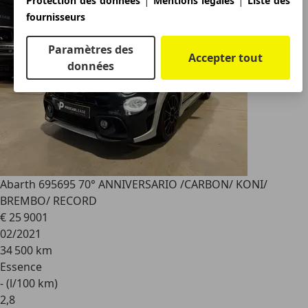
Protection des données
Mentions légales
Liste des
fournisseurs
Paramètres des
Accepter tout
données
Abarth 695
695 70° ANNIVERSARIO /CARBON/ KONI/
BREMBO/ RECORD
€ 25 900
1
02/2021
34 500 km
Essence
- (l/100 km)
2
,
8