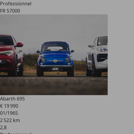
Professionnel
FR 57000
Abarth 695
€ 19 990
01/1965
2 522 km
2
,
8