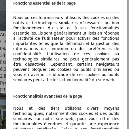
Fonctions essentielles de la page
Nous ou ces fournisseurs utilisons des cookies ou des
outils et technologies similaires nécessaires au bon
fonctionnement du site et à ses fonctionnalités
essentielles. Ils sont généralement utilisés en réponse
Abarth 695
695 Biposto 1.4 Turbo 16V T-Jet 190 ch
à l'activité de l'utilisateur pour activer des fonctions
€ 32 900
importantes telles que la définition et la gestion des
09/2015
informations de connexion ou des préférences de
confidentialité. L'utilisation de ces cookies ou
34 900 km
technologies similaires ne peut généralement pas
Essence
être désactivée. Cependant, certains navigateurs
6,2 l/100 km (mixte)
peuvent bloquer ces cookies ou outils similaires ou
vous en avertir. Le blocage de ces cookies ou outils
2
,
8
similaires peut affecter la fonctionnalité du site web.
Professionnel
FR 74960
Fonctionnalités avancées de la page
Nous et des tiers utilisons divers moyens
technologiques, notamment des cookies et des outils
similaires sur notre site web, pour vous offrir des
fonctionnalités étendues et garantir une expérience
utilisateur améliorée. Grâce à ces fonctionnalités