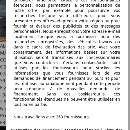
étendues, nous permettons la personnalisation de
notre offre, par exemple pour poursuivre vos
recherches lors;une visite ultérieure, pour vous
présenter des offres adaptées à votre région ou pour
fournir et évaluer des publicités et des messages
personnalisés. Nous enregistrons votre adresse e-mail
localement lorsque vous la fournissez pour des
recherches enregistrées, des véhicules favoris ou
Abarth 695
695C RIVALE N°544 1.4 Turbo 180 BVA / 2ÈME
dans le cadre de l'évaluation des prix. Avec votre
consentement, des informations basées sur votre
MAIN FRANÇAISE / CARNET D'ENTRETIEN / SUPERBE
utilisation seront transmises aux concessionnaires
CONFIGURATION
que vous contacterez. Certains cookies/outils sont
€ 21 890
utilisés par les fournisseurs pour stocker les
informations que vous fournissez lors de vos
07/2018
demandes de financement pendant 30 jours et pour
39 600 km
les réutiliser automatiquement pendant cette période
Essence
pour répondre à de nouvelles demandes de
financement. Sans ces cookies/outils, ces
- (l/100 km)
fonctionnalités étendues ne peuvent être utilisées en
2
,
8
tout ou en partie.
Nouveau
Professionnel
Nous travaillons avec 263 fournisseurs.
FR 83580
|
|