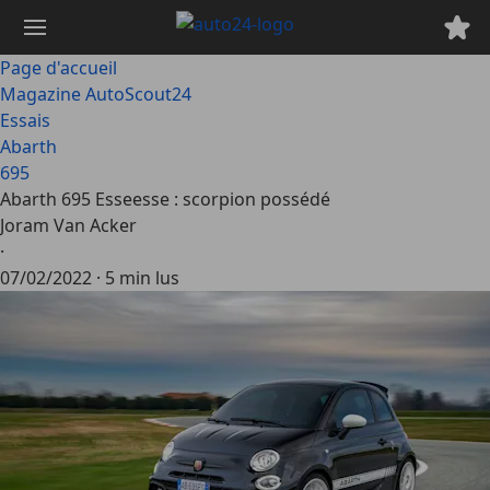
Passer
au
contenu
Page d'accueil
principal
Magazine AutoScout24
Essais
Abarth
695
Abarth 695 Esseesse : scorpion possédé
Joram Van Acker
·
07/02/2022
·
5 min lus