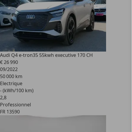
Audi Q4 e-tron
35 55kwh executive 170 CH
€ 26 990
09/2022
50 000 km
Electrique
- (kWh/100 km)
2
,
8
Professionnel
FR 13590