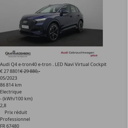
Audi Q4 e-tron
40 e-tron . LED Navi Virtual Cockpit
€ 27 880
1
€ 29 880,-
05/2023
86 814 km
Electrique
- (kWh/100 km)
2
,
8
Prix réduit
Professionnel
FR 67480