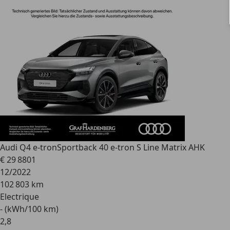
Audi Q4 e-tron
Sportback 40 e-tron S Line Matrix AHK
€ 29 880
1
12/2022
102 803 km
Electrique
- (kWh/100 km)
2
,
8