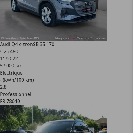
Audi Q4 e-tron
SB 35 170
€ 26 480
11/2022
57 000 km
Electrique
- (kWh/100 km)
2
,
8
Professionnel
FR 78640