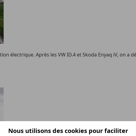
 électrique. Après les VW ID.4 et Skoda Enyaq iV, on a déc
Nous utilisons des cookies pour faciliter