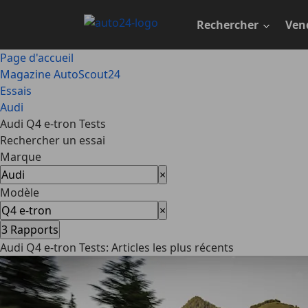
Passer
au
Rechercher
Ven
contenu
principal
Page d'accueil
Magazine AutoScout24
Essais
Audi
Audi Q4 e-tron Tests
Rechercher un essai
Marque
×
Modèle
×
3
Rapports
Audi Q4 e-tron Tests: Articles les plus récents