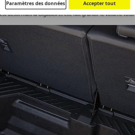
Paramètres des données
Accepter tout
la à son avantage. Les versions essence dispose de la MegaB
st désormais la GigaBox et elle fait grandir le volume total d