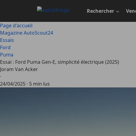
Passer
au
Rechercher
Ven
contenu
principal
Page d'accueil
Magazine AutoScout24
Essais
Ford
Puma
Essai : Ford Puma Gen-E, simplicité électrique (2025)
Joram Van Acker
·
24/04/2025
·
5 min lus