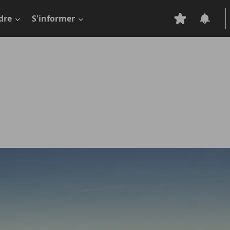
dre
S'informer