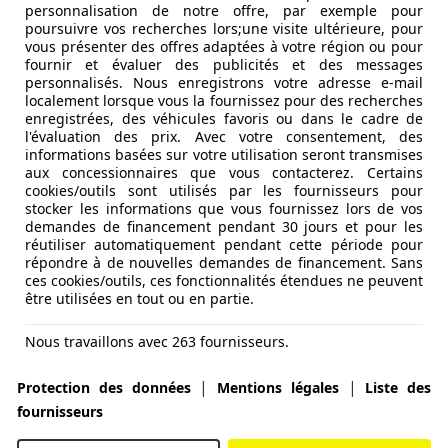
personnalisation de notre offre, par exemple pour
poursuivre vos recherches lors;une visite ultérieure, pour
vous présenter des offres adaptées à votre région ou pour
fournir et évaluer des publicités et des messages
personnalisés. Nous enregistrons votre adresse e-mail
localement lorsque vous la fournissez pour des recherches
enregistrées, des véhicules favoris ou dans le cadre de
l'évaluation des prix. Avec votre consentement, des
informations basées sur votre utilisation seront transmises
aux concessionnaires que vous contacterez. Certains
cookies/outils sont utilisés par les fournisseurs pour
stocker les informations que vous fournissez lors de vos
demandes de financement pendant 30 jours et pour les
réutiliser automatiquement pendant cette période pour
répondre à de nouvelles demandes de financement. Sans
ces cookies/outils, ces fonctionnalités étendues ne peuvent
être utilisées en tout ou en partie.
Nous travaillons avec 263 fournisseurs.
mais un spoiler légèrement différent, orienté vers le bas. Ç
|
|
Protection des données
Mentions légales
Liste des
nce à l’air jusqu’à 15% plus faible que les versions essence
fournisseurs
ma Gen-E ne tombe pas dans le panneau habituel. Vous savez :