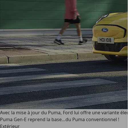
Avec la mise à jour du Puma, Ford lui offre une variante éle
Puma Gen-E reprend la base…du Puma conventionnel !
Extérieur