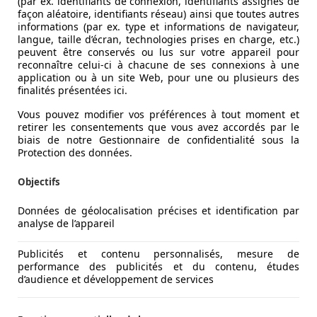
(par ex. identifiants de connexion, identifiants assignés de
façon aléatoire, identifiants réseau) ainsi que toutes autres
informations (par ex. type et informations de navigateur,
langue, taille d’écran, technologies prises en charge, etc.)
peuvent être conservés ou lus sur votre appareil pour
reconnaître celui-ci à chacune de ses connexions à une
application ou à un site Web, pour une ou plusieurs des
finalités présentées ici.
Vous pouvez modifier vos préférences à tout moment et
retirer les consentements que vous avez accordés par le
biais de notre Gestionnaire de confidentialité sous la
Protection des données.
Objectifs
Données de géolocalisation précises et identification par
analyse de l’appareil
Publicités et contenu personnalisés, mesure de
performance des publicités et du contenu, études
ctrique. Pourtant, n’imaginez pas qu’il s’agisse ici d’un tou
d’audience et développement de services