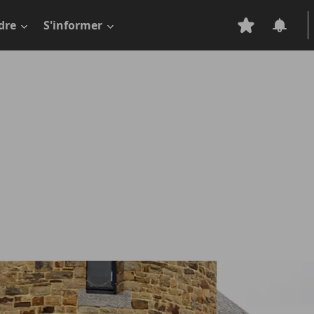
dre
S'informer