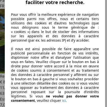
Particulier
faciliter votre recherche.
FR 30700
Pour vous offrir la meilleure expérience de navigation
possible parmi nos offres, nous et certains tiers
utilisons des cookies et d’autres technologies (que
nous désignons sous le terme générique de :
« cookies ») dans le but de stocker des informations
sur les appareils et des données à caractère
personnel (par ex. les adresses IP) et d’y accéder.
Il nous est ainsi possible de faire apparaître une
publicité personnalisée en fonction de vos intérêts,
d’optimiser notre offre et d’analyser l’utilisation que
vous en faites. Veuillez cliquer sur le bouton en bas à
droite pour donner votre accord à la mise en œuvre
de cookies soumis à consentement et au traitement
des données à caractère personnel y afférent ou sur
Renault R 4
4 TL
le bouton en bas à gauche si vous souhaitez procéder
€ 8 500
à une sélection détaillée des cookies ou si vous voulez
11/1983
vous opposer au traitement des données à caractère
personnel reposant sur la poursuite d’intérêts
63 634 km
légitimes. Si vous
ne voulez pas donner votre
Essence
consentement
, veuillez cliquer
ici
.
7,0 l/100 km (mixte)