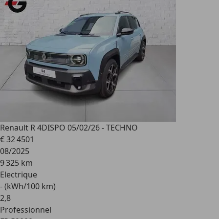
Renault R 4
DISPO 05/02/26 - TECHNO
€ 32 450
1
08/2025
9 325 km
Electrique
- (kWh/100 km)
2
,
8
Professionnel