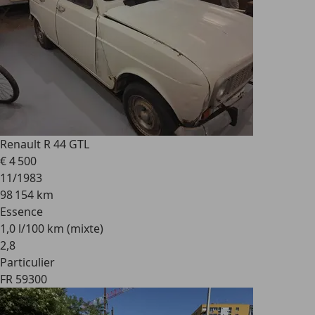
Renault R 4
4 GTL
€ 4 500
11/1983
98 154 km
Essence
1,0 l/100 km (mixte)
2
,
8
Particulier
FR 59300