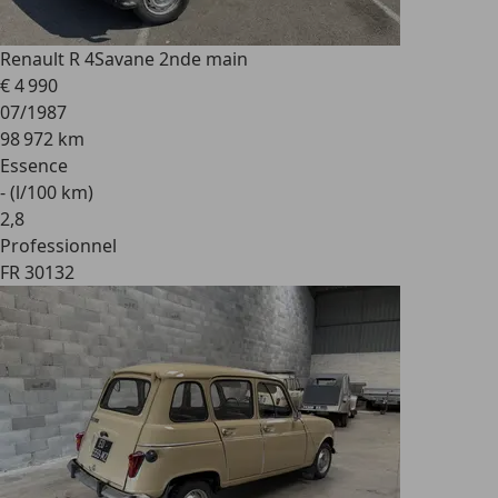
Renault R 4
Savane 2nde main
€ 4 990
07/1987
98 972 km
Essence
- (l/100 km)
2
,
8
Professionnel
FR 30132