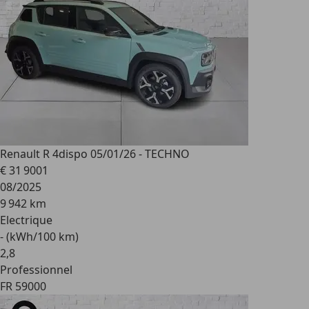
Renault R 4
dispo 05/01/26 - TECHNO
€ 31 900
1
08/2025
9 942 km
Electrique
- (kWh/100 km)
2
,
8
Professionnel
FR 59000