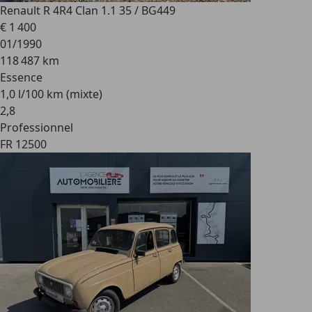
Renault R 4
R4 Clan 1.1 35 / BG449
€ 1 400
01/1990
118 487 km
Essence
1,0 l/100 km (mixte)
2
,
8
Professionnel
FR 12500