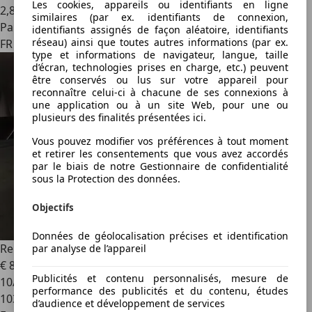
Les cookies, appareils ou identifiants en ligne
2
,
8
similaires (par ex. identifiants de connexion,
Particulier
identifiants assignés de façon aléatoire, identifiants
réseau) ainsi que toutes autres informations (par ex.
FR 22960
type et informations de navigateur, langue, taille
d’écran, technologies prises en charge, etc.) peuvent
être conservés ou lus sur votre appareil pour
reconnaître celui-ci à chacune de ses connexions à
une application ou à un site Web, pour une ou
plusieurs des finalités présentées ici.
Vous pouvez modifier vos préférences à tout moment
et retirer les consentements que vous avez accordés
par le biais de notre Gestionnaire de confidentialité
sous la Protection des données.
Objectifs
Données de géolocalisation précises et identification
Renault R 4
112302 A
par analyse de l’appareil
€ 8 990
€ 9 990,-
Publicités et contenu personnalisés, mesure de
10/1985
performance des publicités et du contenu, études
103 739 km
d’audience et développement de services