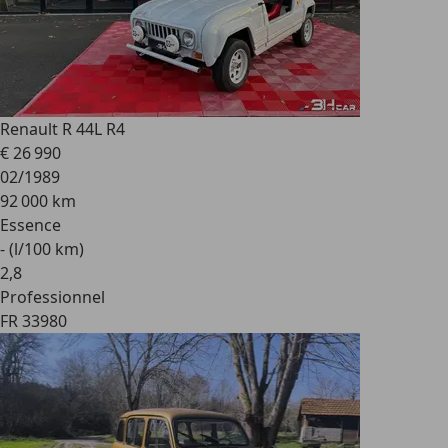
Renault R 4
4L R4
€ 26 990
02/1989
92 000 km
Essence
- (l/100 km)
2
,
8
Professionnel
FR 33980