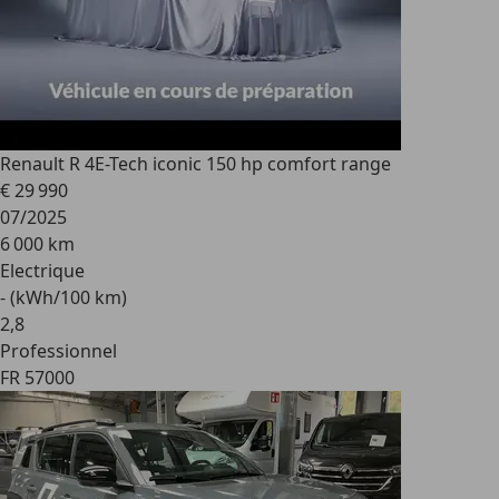
Renault R 4
E-Tech iconic 150 hp comfort range
€ 29 990
07/2025
6 000 km
Electrique
- (kWh/100 km)
2
,
8
Professionnel
FR 57000