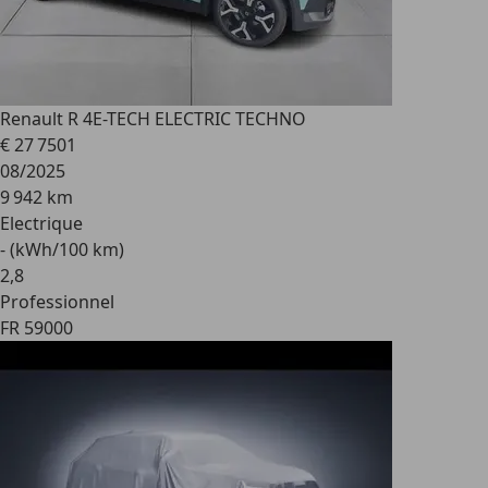
Renault R 4
E-TECH ELECTRIC TECHNO
€ 27 750
1
08/2025
9 942 km
Electrique
- (kWh/100 km)
2
,
8
Professionnel
FR 59000