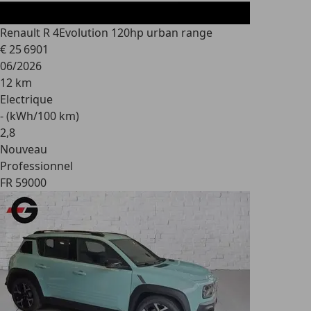
Renault R 4
Evolution 120hp urban range
€ 25 690
1
06/2026
12 km
Electrique
- (kWh/100 km)
2
,
8
Nouveau
Professionnel
FR 59000