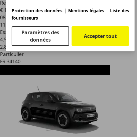
Renault R 4
4 GTL Clan
€ 10 500
|
|
Protection des données
Mentions légales
Liste des
08/1988
fournisseurs
113 000 km
Essence
Paramètres des
Accepter tout
4,5 l/100 km (mixte)
données
2
,
8
Particulier
FR 34140