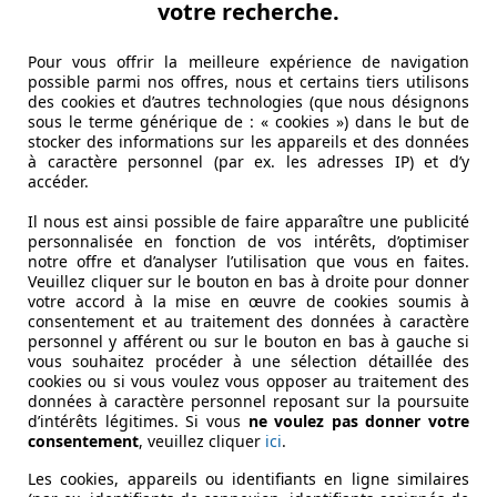
votre recherche.
Pour vous offrir la meilleure expérience de navigation
possible parmi nos offres, nous et certains tiers utilisons
des cookies et d’autres technologies (que nous désignons
t certainement de la popularité des monovolumes. Ces voitu
sous le terme générique de : « cookies ») dans le but de
stocker des informations sur les appareils et des données
le sens pratique semble avoir laissé place aux prétendues cap
à caractère personnel (par ex. les adresses IP) et d’y
accéder.
rité de son prédécesseur. Logique donc que les équipes tc
Il nous est ainsi possible de faire apparaître une publicité
 par une grande calandre et un capot sculpté. De part et d
personnalisée en fonction de vos intérêts, d’optimiser
é qui se poursuit dans la calandre.
notre offre et d’analyser l’utilisation que vous en faites.
Veuillez cliquer sur le bouton en bas à droite pour donner
votre accord à la mise en œuvre de cookies soumis à
consentement et au traitement des données à caractère
personnel y afférent ou sur le bouton en bas à gauche si
vous souhaitez procéder à une sélection détaillée des
cookies ou si vous voulez vous opposer au traitement des
données à caractère personnel reposant sur la poursuite
d’intérêts légitimes. Si vous
ne voulez pas donner votre
consentement
, veuillez cliquer
ici
.
Les cookies, appareils ou identifiants en ligne similaires