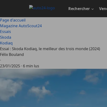
Passer
au
Rechercher
Ven
contenu
principal
Page d'accueil
Magazine AutoScout24
Essais
Skoda
Kodiaq
Essai : Skoda Kodiaq, le meilleur des trois monde (2024)
Félix Bouland
·
23/01/2025
·
6 min lus