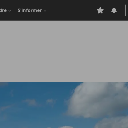
dre
S'informer