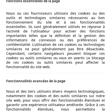
Fonctions essentielles de la page
Nous ou ces fournisseurs utilisons des cookies ou des
outils et technologies similaires nécessaires au bon
it d’une surface lisse et propre. L’empattement reste le mê
fonctionnement du site et à ses fonctionnalités
essentielles. Ils sont généralement utilisés en réponse à
un habillage argenté (noir sur Sportline) qui offre, en quelq
l'activité de l'utilisateur pour activer des fonctions
serie. Bref, à l’arrière, le grand hayon de pare d’une bande
importantes telles que la définition et la gestion des
informations de connexion ou des préférences de
confidentialité. L'utilisation de ces cookies ou technologies
similaires ne peut généralement pas être désactivée.
térieur que la réelle révolution se produit. D’une part, on y
Cependant, certains navigateurs peuvent bloquer ces
e série en Belgique) en plein centre. D’autre part, on note
cookies ou outils similaires ou vous en avertir. Le blocage
de ces cookies ou outils similaires peut affecter la
 la microfibre recyclée habille les contre-portes et la cons
fonctionnalité du site web.
ux finis que chez VW…et Audi !
Fonctionnalités avancées de la page
Nous et des tiers utilisons divers moyens technologiques,
notamment des cookies et des outils similaires sur notre
site web, pour vous offrir des fonctionnalités étendues et
garantir une expérience utilisateur améliorée. Grâce à ces
fonctionnalités étendues, nous permettons la