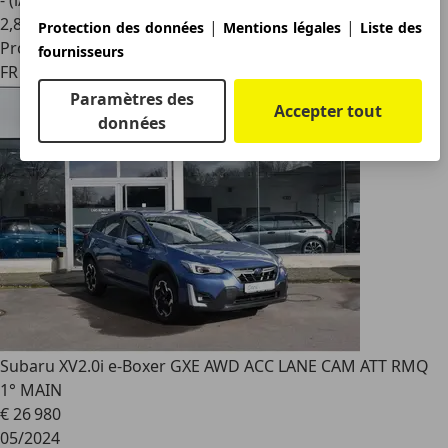
- (l/100 km)
2
,
8
|
|
Protection des données
Mentions légales
Liste des
Professionnel
fournisseurs
FR 93390
Paramètres des
Accepter tout
données
Subaru XV
2.0i e-Boxer GXE AWD ACC LANE CAM ATT RMQ
1° MAIN
€ 26 980
05/2024