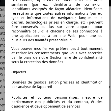
similaires (par ex. identifiants de connexion,
identifiants assignés de façon aléatoire, identifiants
Situation financière
réseau) ainsi que toutes autres informations (par ex.
L'e-Boxer a un effet sur la consommation, bien qu'il soit
type et informations de navigateur, langue, taille
assez modeste et dépende de votre style de conduite. Si,
d’écran, technologies prises en charge, etc.) peuvent
être conservés ou lus sur votre appareil pour
comme nous, vous conduisez de manière détendue, vous
reconnaître celui-ci à chacune de ses connexions à
atteindrez facilement la consommation WLTP spécifiée de
une application ou à un site Web, pour une ou
7,9 l/100 km, voire moins. Si vous poussez, ce chiffre
plusieurs des finalités présentées ici.
montera en flèche. Cependant, les émissions de CO2 sont
Vous pouvez modifier vos préférences à tout moment
moins favorables, surtout sur le plan fiscal : 180 g/km, ce
et retirer les consentements que vous avez accordés
n'est pas vraiment la norme actuelle pour une voiture de
par le biais de notre Gestionnaire de confidentialité
sous la Protection des données.
cette taille. Et exactement autant que les émissions de
WLTP du XV…sans e-Boxer, à un prix plus abordable !
Objectifs
Subaru essaie de soulager cette douleur en complétant
généreusement la dotation de base. Apple CarPlay,
Données de géolocalisation précises et identification
Android Auto, capteur de luminosité et de pluie, régulateur
par analyse de l’appareil
de vitesse adaptatif, climatisation automatique à deux
Publicités et contenu personnalisés, mesure de
zones, phares LED, radio numérique, sièges chauffants et
performance des publicités et du contenu, études
système d'aide à la conduite EyeSight : la liste d'options
d’audience et développement de services
n'est plus nécessaire. Il existe cependant deux autres