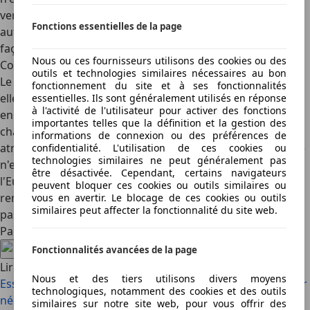
versions supplémentaires au modèle standard, qui, entre
Fonctions essentielles de la page
autres, étendent l'aide à la conduite et habillent le XV de
façon plus luxueuse.
Nous ou ces fournisseurs utilisons des cookies ou des
Conclusion
outils et technologies similaires nécessaires au bon
Le Subaru XV est une voiture aux nombreuses qualités :
fonctionnement du site et à ses fonctionnalités
elle est sûre, confortable, richement équipée et s'en sort
essentielles. Ils sont généralement utilisés en réponse
à l'activité de l'utilisateur pour activer des fonctions
en toute situation. Le seul point délicat a toujours été sa
importantes telles que la définition et la gestion des
chaîne cinématique : la combinaison d'un moteur boxer
informations de connexion ou des préférences de
atmosphérique et d'une transmission à variation continue
confidentialité. L'utilisation de ces cookies ou
technologies similaires ne peut généralement pas
n'est pas ce que notre marché attend, de sorte que
être désactivée. Cependant, certains navigateurs
l'Europe l'ignore (trop) souvent. L'e-Boxer arrive-t-il à y
peuvent bloquer ces cookies ou outils similaires ou
remédier ? Malgré toutes les bonnes intentions, ce n'est
vous en avertir. Le blocage de ces cookies ou outils
similaires peut affecter la fonctionnalité du site web.
pas encore le cas.
Partagez cet article
Fonctionnalités avancées de la page
Lire aussi
Nous et des tiers utilisons divers moyens
Essai : Subaru e-Outback, décalé par nature, électrique par
technologiques, notamment des cookies et des outils
nécessité (2027)
Subaru Forester e-Boxer : suivre le
similaires sur notre site web, pour vous offrir des