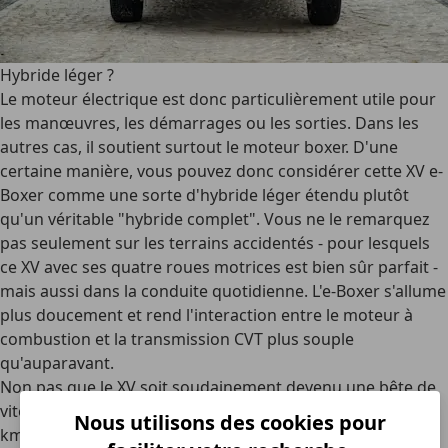
Hybride léger ?
Le moteur électrique est donc particulièrement utile pour
les manœuvres, les démarrages ou les sorties. Dans les
autres cas, il soutient surtout le moteur boxer. D'une
certaine manière, vous pouvez donc considérer cette XV e-
Boxer comme une sorte d'hybride léger étendu plutôt
qu'un véritable "hybride complet". Vous ne le remarquez
pas seulement sur les terrains accidentés - pour lesquels
ce XV avec ses quatre roues motrices est bien sûr parfait -
mais aussi dans la conduite quotidienne. L'e-Boxer s'allume
plus doucement et rend l'interaction entre le moteur à
combustion et la transmission CVT plus souple
qu'auparavant.
Non pas que le XV soit soudainement devenu une bête de
vitesse, car avec 10,7 secondes pour passer de 0 à 100
Nous utilisons des cookies pour
km/h, ce crossover reste encore une auto qui préfère une