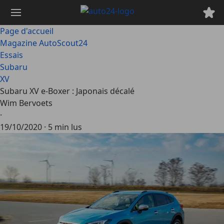
Passer
au
contenu
Page d'accueil
principal
Magazine AutoScout24
Essais
Subaru
XV
Subaru XV e-Boxer : Japonais décalé
Wim Bervoets
·
19/10/2020
·
5 min lus