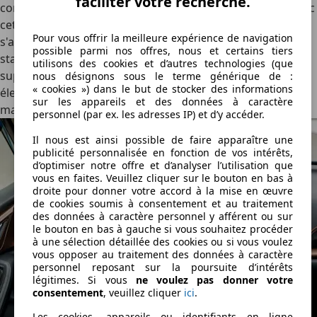
faciliter votre recherche.
conduite souple. Cependant, il rend la vie quotidienne avec
cette Subaru plus agréable tandis que la maniabilité
Pour vous offrir la meilleure expérience de navigation
s'améliore. En premier lieu, ce XV est surtout plus sûr et
possible parmi nos offres, nous et certains tiers
stable, grâce à sa nouvelle plate-forme. Mais le poids
utilisons des cookies et d’autres technologies (que
supplémentaire et la poussée supplémentaire de l'énergie
nous désignons sous le terme générique de :
« cookies ») dans le but de stocker des informations
électrique font qu'elle continue à faire son travail de
sur les appareils et des données à caractère
manière encore plus imperturbable.
personnel (par ex. les adresses IP) et d’y accéder.
Il nous est ainsi possible de faire apparaître une
publicité personnalisée en fonction de vos intérêts,
d’optimiser notre offre et d’analyser l’utilisation que
vous en faites. Veuillez cliquer sur le bouton en bas à
droite pour donner votre accord à la mise en œuvre
de cookies soumis à consentement et au traitement
des données à caractère personnel y afférent ou sur
le bouton en bas à gauche si vous souhaitez procéder
à une sélection détaillée des cookies ou si vous voulez
vous opposer au traitement des données à caractère
personnel reposant sur la poursuite d’intérêts
légitimes. Si vous
ne voulez pas donner votre
consentement
, veuillez cliquer
ici
.
Les cookies, appareils ou identifiants en ligne