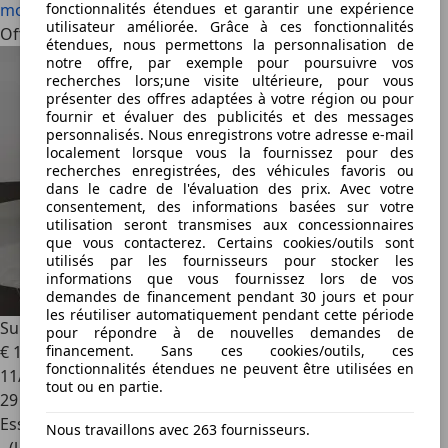
fonctionnalités étendues et garantir une expérience
mouvement
utilisateur améliorée. Grâce à ces fonctionnalités
Offres à la une
étendues, nous permettons la personnalisation de
notre offre, par exemple pour poursuivre vos
recherches lors;une visite ultérieure, pour vous
présenter des offres adaptées à votre région ou pour
fournir et évaluer des publicités et des messages
personnalisés. Nous enregistrons votre adresse e-mail
localement lorsque vous la fournissez pour des
recherches enregistrées, des véhicules favoris ou
dans le cadre de l'évaluation des prix. Avec votre
consentement, des informations basées sur votre
utilisation seront transmises aux concessionnaires
que vous contacterez. Certains cookies/outils sont
utilisés par les fournisseurs pour stocker les
informations que vous fournissez lors de vos
demandes de financement pendant 30 jours et pour
les réutiliser automatiquement pendant cette période
Subaru XV
SUBARU XV II 1.6 115 TREND AWD BVA
pour répondre à de nouvelles demandes de
financement. Sans ces cookies/outils, ces
€ 13 690
fonctionnalités étendues ne peuvent être utilisées en
11/2012
tout ou en partie.
29 800 km
Essence
Nous travaillons avec 263 fournisseurs.