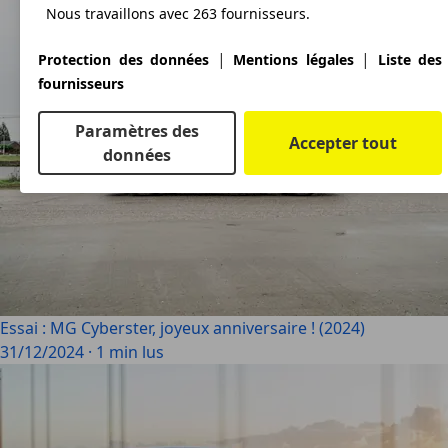
Nous travaillons avec 263 fournisseurs.
|
|
Protection des données
Mentions légales
Liste des
fournisseurs
Paramètres des
Accepter tout
données
Essai : MG Cyberster, joyeux anniversaire ! (2024)
31/12/2024
·
1 min lus