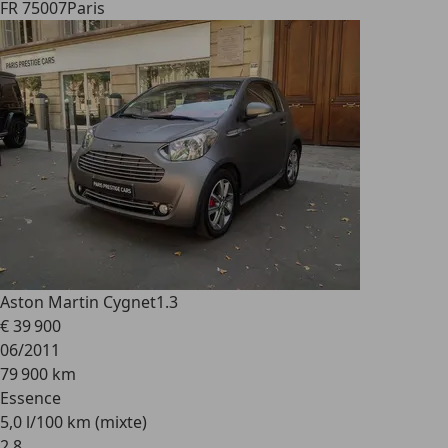
FR 75007
Paris
Aston Martin Cygnet
1.3
€ 39 900
06/2011
79 900 km
Essence
5,0 l/100 km (mixte)
2
,
8