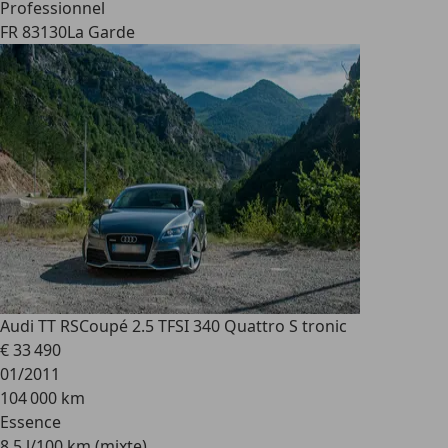
Professionnel
FR 83130
La Garde
Audi TT RS
Coupé 2.5 TFSI 340 Quattro S tronic
€ 33 490
01/2011
104 000 km
Essence
8,5 l/100 km (mixte)