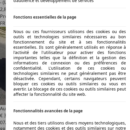
d’audience et développement de services
- (l/100 km)
2
,
8
Professionnel
Fonctions essentielles de la page
FR 57130
Jouy-aux-arches
Nous ou ces fournisseurs utilisons des cookies ou des
outils et technologies similaires nécessaires au bon
fonctionnement du site et à ses fonctionnalités
essentielles. Ils sont généralement utilisés en réponse à
l'activité de l'utilisateur pour activer des fonctions
importantes telles que la définition et la gestion des
informations de connexion ou des préférences de
confidentialité. L'utilisation de ces cookies ou
technologies similaires ne peut généralement pas être
désactivée. Cependant, certains navigateurs peuvent
bloquer ces cookies ou outils similaires ou vous en
avertir. Le blocage de ces cookies ou outils similaires peut
affecter la fonctionnalité du site web.
Audi TT RS
Plus Coupé 2.5 TFSI 360 Quattro S Tronic
Fonctionnalités avancées de la page
€ 35 900
07/2012
Nous et des tiers utilisons divers moyens technologiques,
notamment des cookies et des outils similaires sur notre
88 400 km