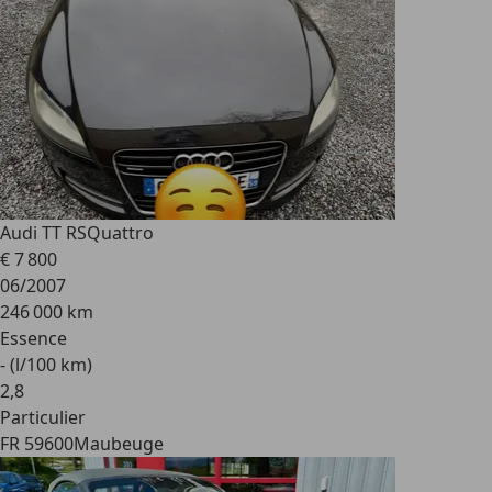
Audi TT RS
Quattro
€ 7 800
06/2007
246 000 km
Essence
- (l/100 km)
2
,
8
Particulier
FR 59600
Maubeuge