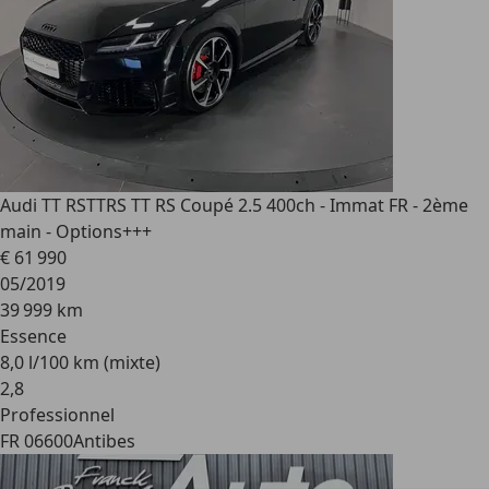
Audi TT RS
TTRS TT RS Coupé 2.5 400ch - Immat FR - 2ème
main - Options+++
€ 61 990
05/2019
39 999 km
Essence
8,0 l/100 km (mixte)
2
,
8
Professionnel
FR 06600
Antibes