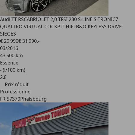
Audi TT RS
CABRIOLET 2,0 TFSI 230 S-LINE S-TRONIC7
QUATTRO VIRTUAL COCKPIT HIFI B&O KEYLESS DRIVE
SIEGES
€ 29 990
€ 31 990,-
03/2016
43 500 km
Essence
- (l/100 km)
2
,
8
Prix réduit
Professionnel
FR 57370
Phalsbourg