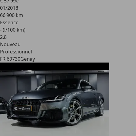
€ 57 990
01/2018
66 900 km
Essence
- (l/100 km)
2
,
8
Nouveau
Professionnel
FR 69730
Genay