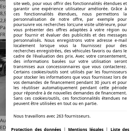
site web, pour vous offrir des fonctionnalités étendues et
Essence
garantir une expérience utilisateur améliorée. Grâce à
8,5 l/100 km (mixte)
ces fonctionnalités étendues, nous permettons la
personnalisation de notre offre, par exemple pour
2
,
8
poursuivre vos recherches lors;une visite ultérieure, pour
Particulier
vous présenter des offres adaptées à votre région ou
FR 67670
Mommenheim
pour fournir et évaluer des publicités et des messages
personnalisés. Nous enregistrons votre adresse e-mail
localement lorsque vous la fournissez pour des
recherches enregistrées, des véhicules favoris ou dans le
cadre de l'évaluation des prix. Avec votre consentement,
des informations basées sur votre utilisation seront
transmises aux concessionnaires que vous contacterez.
Certains cookies/outils sont utilisés par les fournisseurs
pour stocker les informations que vous fournissez lors de
vos demandes de financement pendant 30 jours et pour
les réutiliser automatiquement pendant cette période
pour répondre à de nouvelles demandes de financement.
Sans ces cookies/outils, ces fonctionnalités étendues ne
peuvent être utilisées en tout ou en partie.
Nous travaillons avec 263 fournisseurs.
Audi TT RS
TT RS ICONIC
EDITION/NARDO/B&O/MATRIX/LIMITED 1/10
|
|
Protection des données
Mentions légales
Liste des