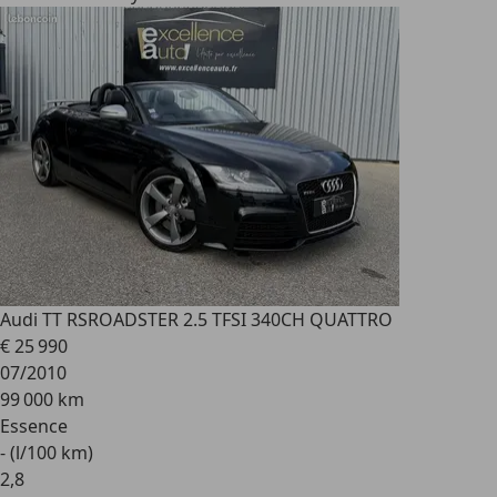
Audi TT RS
ROADSTER 2.5 TFSI 340CH QUATTRO
€ 25 990
07/2010
99 000 km
Essence
- (l/100 km)
2
,
8