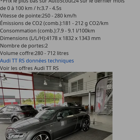
*Prix le plus bas sur AutoScout24 sur le dernier mois
de 0 à 100 km / h
:
3.7 - 4.5s
Vitesse de pointe
:
250 - 280 km/h
Émissions de CO2 (comb.)
:
181 - 212 g CO2/km
Consommation (comb.)
:
7.9 - 9.1 l/100km
Dimensions (L/L/H)
:
4178 x 1832 x 1343 mm
Nombre de portes
:
2
Volume coffre
:
280 - 712 litres
Audi TT RS
données techniques
Voir les offres Audi TT RS