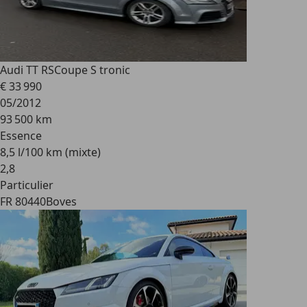
Audi TT RS
Coupe S tronic
€ 33 990
05/2012
93 500 km
Essence
8,5 l/100 km (mixte)
2
,
8
Particulier
FR 80440
Boves