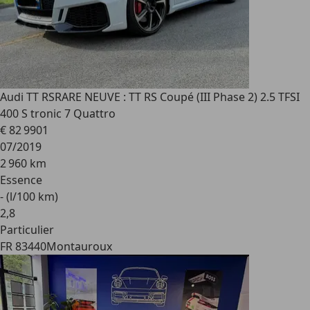
Audi TT RS
RARE NEUVE : TT RS Coupé (III Phase 2) 2.5 TFSI
400 S tronic 7 Quattro
€ 82 990
1
07/2019
2 960 km
Essence
- (l/100 km)
2
,
8
Particulier
FR 83440
Montauroux