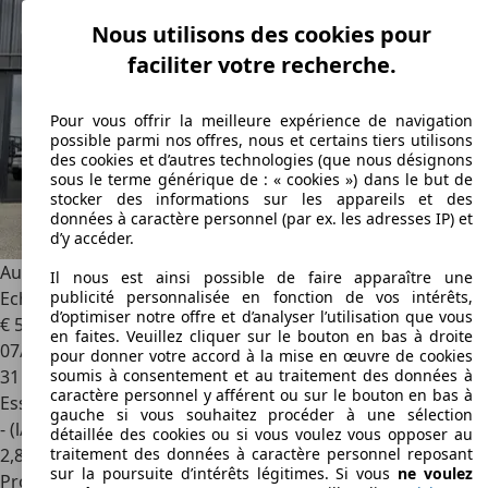
Nous utilisons des cookies pour
faciliter votre recherche.
Pour vous offrir la meilleure expérience de navigation
possible parmi nos offres, nous et certains tiers utilisons
des cookies et d’autres technologies (que nous désignons
sous le terme générique de : « cookies ») dans le but de
stocker des informations sur les appareils et des
données à caractère personnel (par ex. les adresses IP) et
d’y accéder.
Audi TT RS
2.5 TFSI 400 Ch Quattro S-Tronic 7 /
Il nous est ainsi possible de faire apparaître une
Echappement sport / Carbone / TTRS
publicité personnalisée en fonction de vos intérêts,
d’optimiser notre offre et d’analyser l’utilisation que vous
€ 59 990
en faites. Veuillez cliquer sur le bouton en bas à droite
07/2019
pour donner votre accord à la mise en œuvre de cookies
31 480 km
soumis à consentement et au traitement des données à
caractère personnel y afférent ou sur le bouton en bas à
Essence
gauche si vous souhaitez procéder à une sélection
- (l/100 km)
détaillée des cookies ou si vous voulez vous opposer au
2
,
8
traitement des données à caractère personnel reposant
sur la poursuite d’intérêts légitimes. Si vous
ne voulez
Professionnel