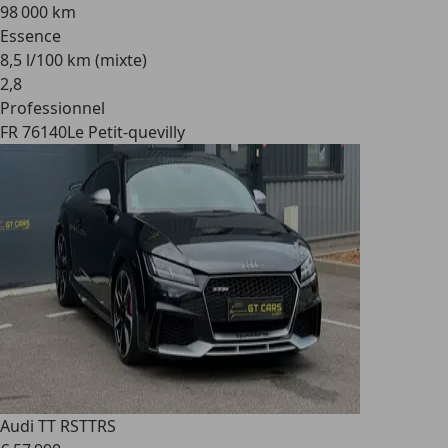
98 000 km
Essence
8,5 l/100 km (mixte)
2
,
8
Professionnel
FR 76140
Le Petit-quevilly
Audi TT RS
TTRS