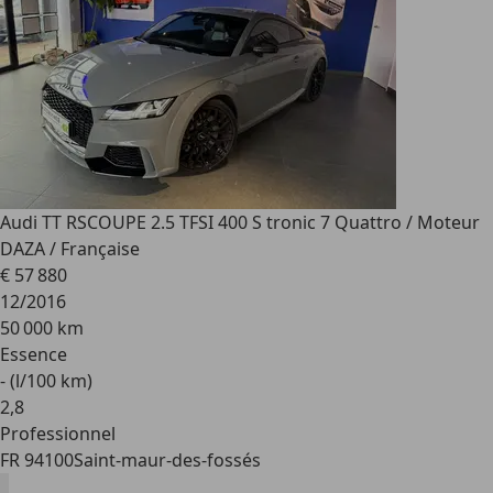
Audi TT RS
COUPE 2.5 TFSI 400 S tronic 7 Quattro / Moteur
DAZA / Française
€ 57 880
12/2016
50 000 km
Essence
- (l/100 km)
2
,
8
Professionnel
FR 94100
Saint-maur-des-fossés