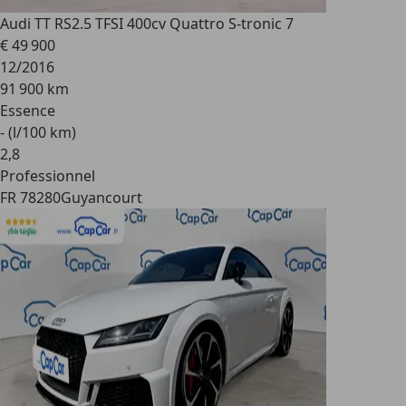
Audi TT RS
2.5 TFSI 400cv Quattro S-tronic 7
€ 49 900
12/2016
91 900 km
Essence
- (l/100 km)
2
,
8
Professionnel
FR 78280
Guyancourt