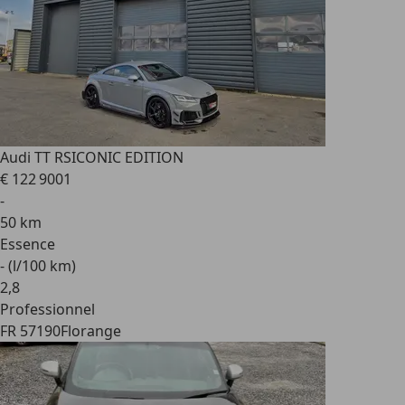
Audi TT RS
ICONIC EDITION
€ 122 900
1
-
50 km
Essence
- (l/100 km)
2
,
8
Professionnel
FR 57190
Florange