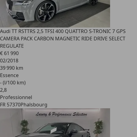
Audi TT RS
TTRS 2,5 TFSI 400 QUATTRO S-TRONIC 7 GPS
CAMERA PACK CARBON MAGNETIC RIDE DRIVE SELECT
REGULATE
€ 61 990
02/2018
39 990 km
Essence
- (l/100 km)
2
,
8
Professionnel
FR 57370
Phalsbourg