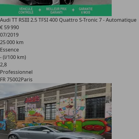
Audi TT RS
III 2.5 TFSI 400 Quattro S-Tronic 7 - Automatique
€ 59 990
07/2019
25 000 km
Essence
- (l/100 km)
2
,
8
Professionnel
FR 75002
Paris