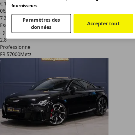
€ 102 990
fournisseurs
06/2023
7 200 km
Paramètres des
Accepter tout
Essence
données
- (l/100 km)
2
,
8
Professionnel
FR 57000
Metz