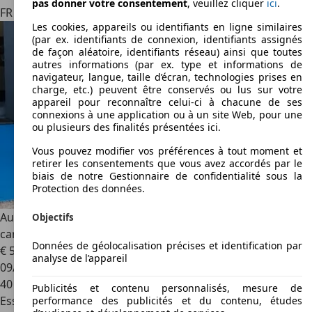
pas donner votre consentement
, veuillez cliquer
ici
.
FR 12450
Luc-la-primaube
Les cookies, appareils ou identifiants en ligne similaires
(par ex. identifiants de connexion, identifiants assignés
de façon aléatoire, identifiants réseau) ainsi que toutes
autres informations (par ex. type et informations de
navigateur, langue, taille d’écran, technologies prises en
charge, etc.) peuvent être conservés ou lus sur votre
appareil pour reconnaître celui-ci à chacune de ses
connexions à une application ou à un site Web, pour une
ou plusieurs des finalités présentées ici.
Vous pouvez modifier vos préférences à tout moment et
retirer les consentements que vous avez accordés par le
biais de notre Gestionnaire de confidentialité sous la
Protection des données.
Audi TT RS
coupe 2.5 400 sport quattro s-tronic bva pack
Objectifs
carbone- freins ceramique
Données de géolocalisation précises et identification par
€ 55 990
analyse de l’appareil
09/2016
40 000 km
Publicités et contenu personnalisés, mesure de
Essence
performance des publicités et du contenu, études