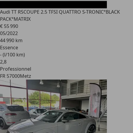
Audi TT RS
COUPE 2.5 TFSI QUATTRO S-TRONIC°BLACK
PACK°MATRIX
€ 55 990
05/2022
44 990 km
Essence
- (l/100 km)
2
,
8
Professionnel
FR 57000
Metz