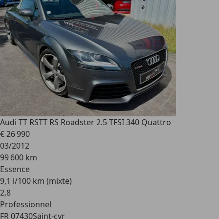
Audi TT RS
TT RS Roadster 2.5 TFSI 340 Quattro
€ 26 990
03/2012
99 600 km
Essence
9,1 l/100 km (mixte)
2
,
8
Professionnel
FR 07430
Saint-cyr