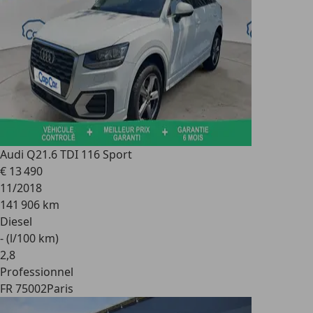
Audi Q2
1.6 TDI 116 Sport
€ 13 490
11/2018
141 906 km
Diesel
- (l/100 km)
2
,
8
Professionnel
FR 75002
Paris