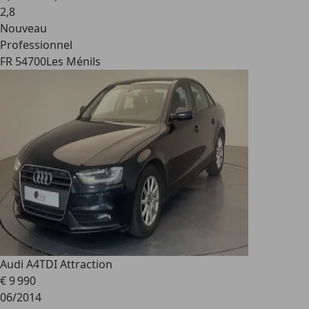
2
,
8
Nouveau
Professionnel
FR 54700
Les Ménils
Audi A4
TDI Attraction
€ 9 990
06/2014