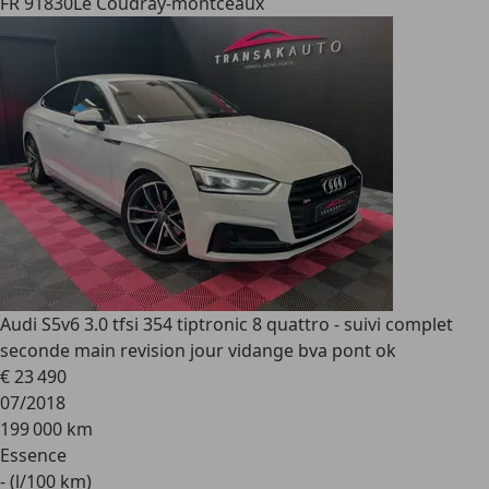
FR 91830
Le Coudray-montceaux
Audi S5
v6 3.0 tfsi 354 tiptronic 8 quattro - suivi complet
seconde main revision jour vidange bva pont ok
€ 23 490
07/2018
199 000 km
Essence
- (l/100 km)