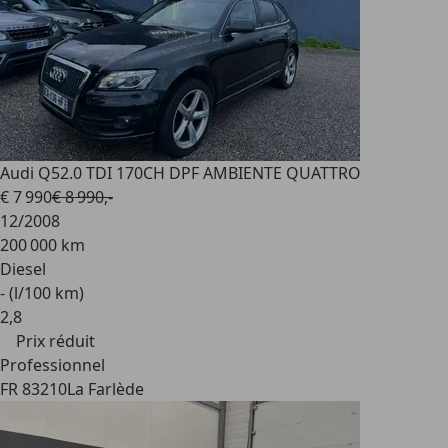
Audi Q5
2.0 TDI 170CH DPF AMBIENTE QUATTRO
€ 7 990
€ 8 990,-
12/2008
200 000 km
Diesel
- (l/100 km)
2
,
8
Prix réduit
Professionnel
FR 83210
La Farlède