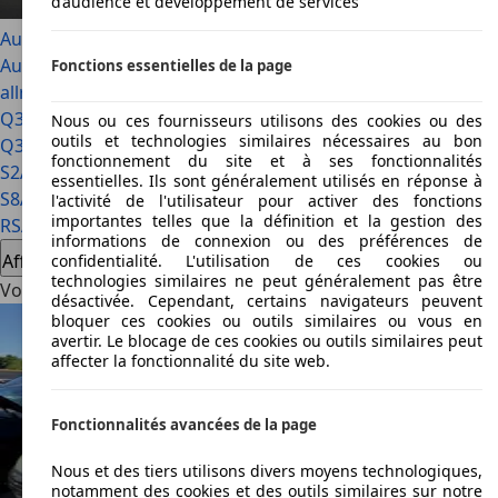
d’audience et développement de services
Audi A2
Audi A3
Audi A4
Audi A4 allroad
Audi A5
Audi A6
Audi A6
Fonctions essentielles de la page
allroad
Audi A7
Audi A8
Audi Allroad
Audi Coupe
Audi Q2
Audi
Q3
Audi Q5
Audi Q7
Audi Q8
Audi R8
Audi RS 4
Audi RS
Nous ou ces fournisseurs utilisons des cookies ou des
outils et technologies similaires nécessaires au bon
Q3
Audi RS2
Audi RS3
Audi RS5
Audi RS6
Audi RS7
Audi S1
Audi
fonctionnement du site et à ses fonctionnalités
S2
Audi S3
Audi S4
Audi S5
Audi S6
Audi S6 e-tron
Audi S7
Audi
essentielles. Ils sont généralement utilisés en réponse à
S8
Audi SQ2
Audi SQ5
Audi SQ7
Audi SQ8
Audi TT
Audi TT
l'activité de l'utilisateur pour activer des fonctions
importantes telles que la définition et la gestion des
RS
Audi TTS
Audi V8
informations de connexion ou des préférences de
Afficher tout
confidentialité. L'utilisation de ces cookies ou
technologies similaires ne peut généralement pas être
Voir les offres Audi
désactivée. Cependant, certains navigateurs peuvent
bloquer ces cookies ou outils similaires ou vous en
avertir. Le blocage de ces cookies ou outils similaires peut
affecter la fonctionnalité du site web.
Fonctionnalités avancées de la page
Nous et des tiers utilisons divers moyens technologiques,
notamment des cookies et des outils similaires sur notre