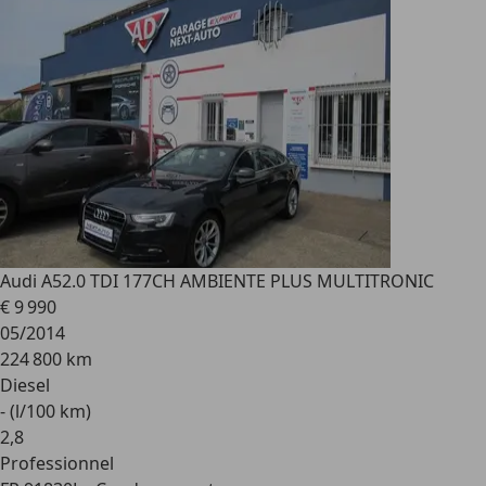
Audi A5
2.0 TDI 177CH AMBIENTE PLUS MULTITRONIC
€ 9 990
05/2014
224 800 km
Diesel
- (l/100 km)
2
,
8
Professionnel