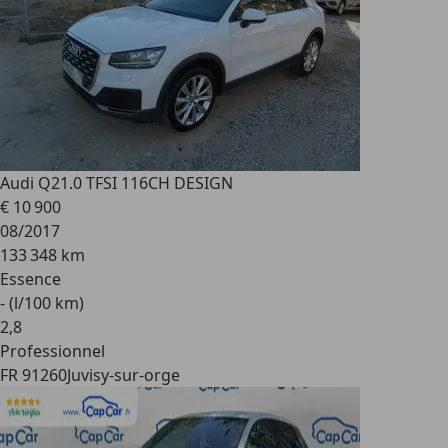
Audi Q2
1.0 TFSI 116CH DESIGN
€ 10 900
08/2017
133 348 km
Essence
- (l/100 km)
2
,
8
Professionnel
FR 91260
Juvisy-sur-orge