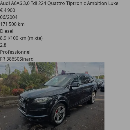
Audi A6
A6 3,0 Tdi 224 Quattro Tiptronic Ambition Luxe
€ 4 900
06/2004
171 500 km
Diesel
8,9 l/100 km (mixte)
2
,
8
Professionnel
FR 38650
Sinard