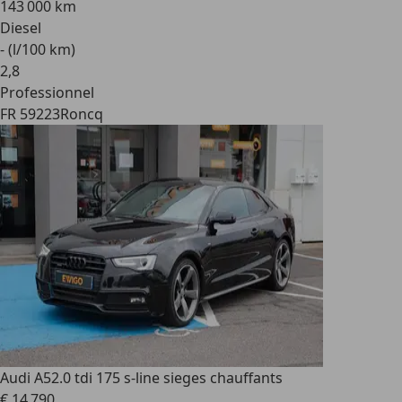
143 000 km
Diesel
- (l/100 km)
2
,
8
Professionnel
FR 59223
Roncq
Audi A5
2.0 tdi 175 s-line sieges chauffants
€ 14 790