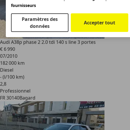
fournisseurs
Paramètres des
Accepter tout
données
Audi A3
8p phase 2 2.0 tdi 140 s line 3 portes
€ 6 990
07/2010
182 000 km
Diesel
- (l/100 km)
2
,
8
Professionnel
FR 30140
Bagard