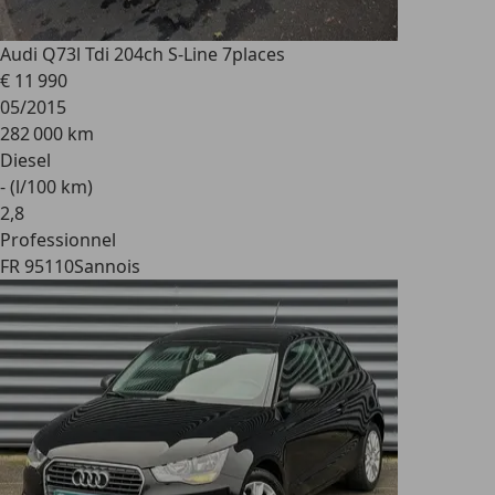
Audi Q7
3l Tdi 204ch S-Line 7places
€ 11 990
05/2015
282 000 km
Diesel
- (l/100 km)
2
,
8
Professionnel
FR 95110
Sannois