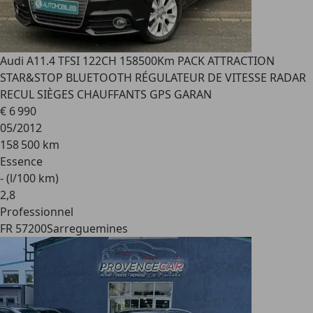
Audi A1
1.4 TFSI 122CH 158500Km PACK ATTRACTION
STAR&STOP BLUETOOTH RÉGULATEUR DE VITESSE RADAR
RECUL SIÈGES CHAUFFANTS GPS GARAN
€ 6 990
05/2012
158 500 km
Essence
- (l/100 km)
2
,
8
Professionnel
FR 57200
Sarreguemines