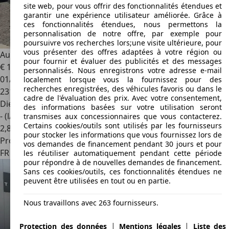
site web, pour vous offrir des fonctionnalités étendues et
garantir une expérience utilisateur améliorée. Grâce à
ces fonctionnalités étendues, nous permettons la
personnalisation de notre offre, par exemple pour
poursuivre vos recherches lors;une visite ultérieure, pour
vous présenter des offres adaptées à votre région ou
Audi A3
1.9TDI Ambiente
pour fournir et évaluer des publicités et des messages
€ 1 200
personnalisés. Nous enregistrons votre adresse e-mail
01/2006
localement lorsque vous la fournissez pour des
recherches enregistrées, des véhicules favoris ou dans le
231 381 km
cadre de l'évaluation des prix. Avec votre consentement,
Diesel
des informations basées sur votre utilisation seront
- (l/100 km)
transmises aux concessionnaires que vous contacterez.
Certains cookies/outils sont utilisés par les fournisseurs
2
,
8
pour stocker les informations que vous fournissez lors de
Professionnel
vos demandes de financement pendant 30 jours et pour
FR 76150
Saint-jean-du-cardonnay
les réutiliser automatiquement pendant cette période
pour répondre à de nouvelles demandes de financement.
Sans ces cookies/outils, ces fonctionnalités étendues ne
peuvent être utilisées en tout ou en partie.
Nous travaillons avec 263 fournisseurs.
|
|
Protection des données
Mentions légales
Liste des